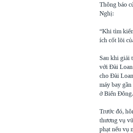
Thông báo củ
Nghị:
“Khi tìm kiế
ích cốt lõi 
Sau khi giải
với Đài Loa
cho Đài Loan
máy bay gần 
ở Biển Đông
Trước đó, hô
thương vụ vũ 
phạt nếu vụ 