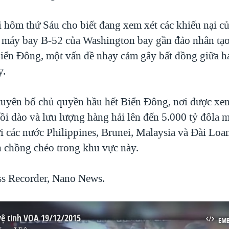
 hôm thứ Sáu cho biết đang xem xét các khiếu nại c
 máy bay B-52 của Washington bay gần đảo nhân tạ
iển Đông, một vấn đề nhạy cảm gây bất đồng giữa h
y.
uyên bố chủ quyền hầu hết Biển Đông, nơi được xe
ồi dào và lưu lượng hàng hải lên đến 5.000 tỷ đôla m
 các nước Philippines, Brunei, Malaysia và Đài Loa
 chồng chéo trong khu vực này.
s Recorder, Nano News.
vệ tinh VOA 19/12/2015
EM