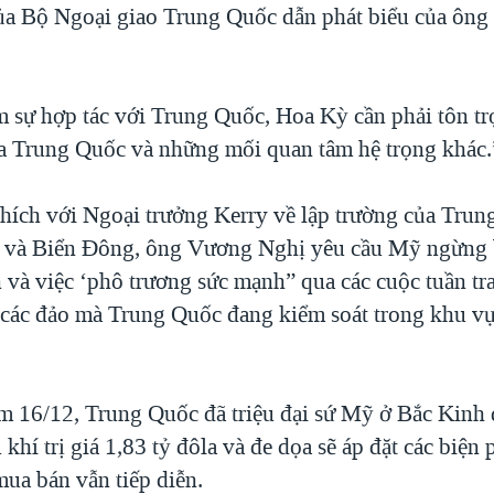
a Bộ Ngoại giao Trung Quốc dẫn phát biểu của ôn
m sự hợp tác với Trung Quốc, Hoa Kỳ cần phải tôn tr
của Trung Quốc và những mối quan tâm hệ trọng khác.
 thích với Ngoại trưởng Kerry về lập trường của Tru
n và Biển Đông, ông Vương Nghị yêu cầu Mỹ ngừng 
 và việc ‘phô trương sức mạnh” qua các cuộc tuần tra
các đảo mà Trung Quốc đang kiểm soát trong khu vự
.
m 16/12, Trung Quốc đã triệu đại sứ Mỹ ở Bắc Kinh 
khí trị giá 1,83 tỷ đôla và đe dọa sẽ áp đặt các biện
mua bán vẫn tiếp diễn.