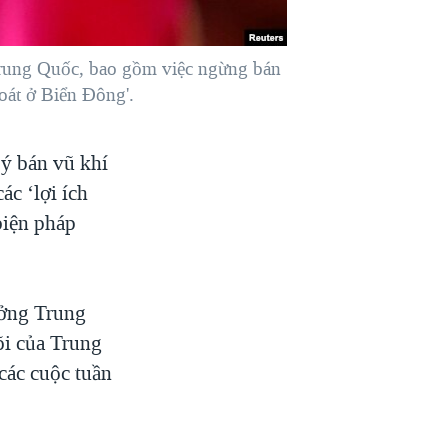
 Trung Quốc, bao gồm việc ngừng bán
oát ở Biển Đông'.
 ý bán vũ khí
c ‘lợi ích
biện pháp
ưởng Trung
õi của Trung
các cuộc tuần