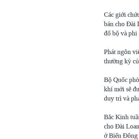
Các giới chứ
bán cho Đài L
đổ bộ và phi 
Phát ngôn vi
thường kỳ củ
Bộ Quốc phòn
khí mới sẽ đ
duy trì và ph
Bắc Kinh tuầ
cho Đài Loan
ở Biển Đông