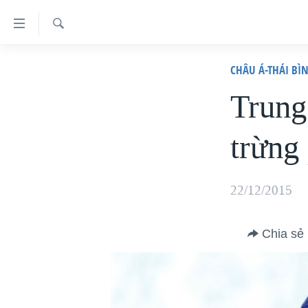
Đường
dẫn
Tìm
truy
TRANG CHỦ
CHÂU Á-THÁI B
VIỆT NAM
cập
Trung
HOA KỲ
Tới
trừng
BIỂN ĐÔNG
nội
dung
THẾ GIỚI
chính
BLOG
22/12/2015
Tới
DIỄN ĐÀN
điều
Chia sẻ
MỤC
hướng
CHUYÊN ĐỀ
chính
TỰ DO BÁO CHÍ
Đi
HỌC TIẾNG ANH
VẠCH TRẦN TIN GIẢ
CHIẾN TRANH THƯƠNG MẠI CỦA
MỸ: QUÁ KHỨ VÀ HIỆN TẠI
tới