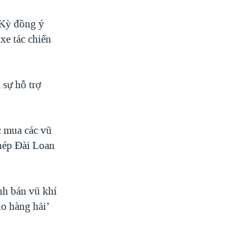
 Kỳ đồng ý
xe tác chiến
 sự hỗ trợ
c mua các vũ
phép Đài Loan
nh bán vũ khí
do hàng hải’