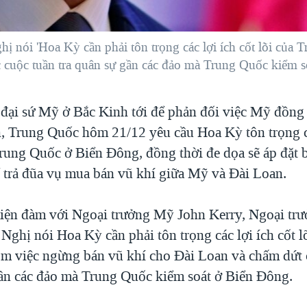
nói 'Hoa Kỳ cần phải tôn trọng các lợi ích cốt lõi của
 cuộc tuần tra quân sự gần các đảo mà Trung Quốc kiểm s
u đại sứ Mỹ ở Bắc Kinh tới để phản đối việc Mỹ đồng
, Trung Quốc hôm 21/12 yêu cầu Hoa Kỳ tôn trọng cá
 Trung Quốc ở Biển Đông, đồng thời đe dọa sẽ áp đặt 
ể trả đũa vụ mua bán vũ khí giữa Mỹ và Đài Loan.
iện đàm với Ngoại trưởng Mỹ John Kerry, Ngoại tr
ghị nói Hoa Kỳ cần phải tôn trọng các lợi ích cốt l
m việc ngừng bán vũ khí cho Đài Loan và chấm dứt 
gần các đảo mà Trung Quốc kiểm soát ở Biển Đông.