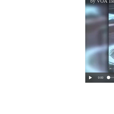
by
VOA Tiế
0:00