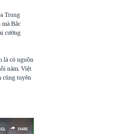
ủa Trung
o mà Bắc
ai cường
m là có nguồn
ỗi năm. Việt
n cũng tuyên
BED
SHARE