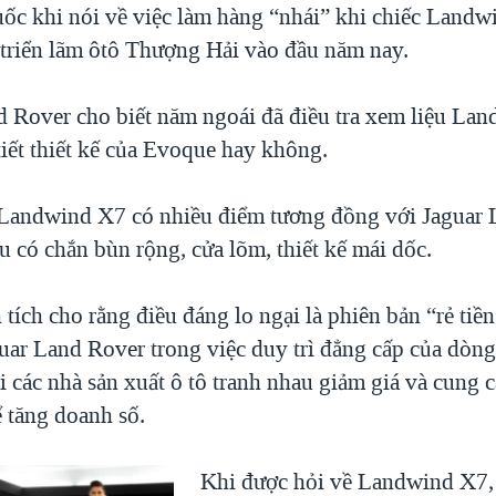
ốc khi nói về việc làm hàng “nhái” khi chiếc Landw
i triển lãm ôtô Thượng Hải vào đầu năm nay.
 Rover cho biết năm ngoái đã điều tra xem liệu Lan
tiết thiết kế của Evoque hay không.
 Landwind X7 có nhiều điểm tương đồng với Jaguar
u có chắn bùn rộng, cửa lõm, thiết kế mái dốc.
tích cho rằng điều đáng lo ngại là phiên bản “rẻ tiề
uar Land Rover trong việc duy trì đẳng cấp của dòn
hi các nhà sản xuất ô tô tranh nhau giảm giá và cung 
ể tăng doanh số.
Khi được hỏi về Landwind X7,