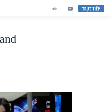
TRỰC TIẾP
Land