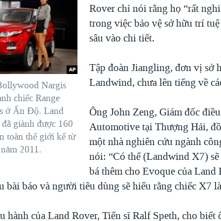
Rover chỉ nói rằng họ “rất ngh
trong việc bảo vệ sở hữu trí tuệ
sâu vào chi tiết.
Tập đoàn Jiangling, đơn vị sở 
Landwind, chưa lên tiếng về cá
Bollywood Nargis
ạnh chiếc Range
s ở Ấn Độ. Land
Ông John Zeng, Giám đốc điề
 đã giành được 160
Automotive tại Thượng Hải, đồ
n toàn thế giới kể từ
một nhà nghiên cứu ngành côn
o năm 2011.
nói: “Có thể (Landwind X7) sẽ
bá thêm cho Evoque của Land 
u bài báo và người tiêu dùng sẽ hiểu rằng chiếc X7 l
u hành của Land Rover, Tiến sĩ Ralf Speth, cho biết 