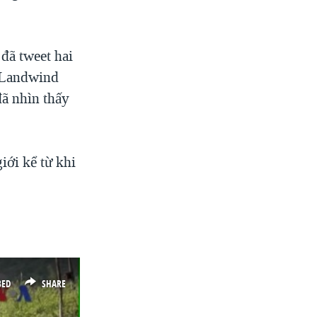
đã tweet hai
c Landwind
đã nhìn thấy
iới kể từ khi
BED
SHARE