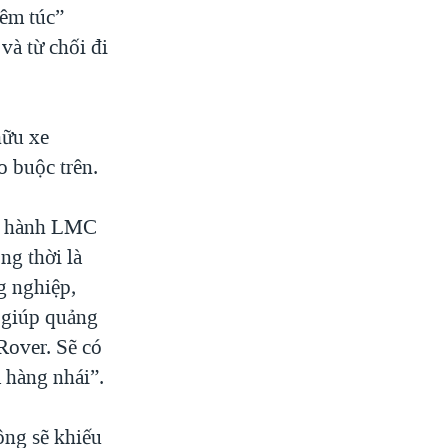
iêm túc”
 và từ chối đi
hữu xe
o buộc trên.
u hành LMC
ng thời là
g nghiệp,
 giúp quảng
Rover. Sẽ có
à hàng nhái”.
ông sẽ khiếu