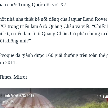
quan chức Trung Quốc đối với X7.
ột nhà nhà thiết kế nổi tiếng của Jaguar Land Rover 
 X7 trong triển lãm ô tô Quảng Châu và viết: “Chiế
ốc tại triển lãm ô tô Quảng Châu. Có phải chúng ta 
rồi không nhỉ?”
voque đã giành được 160 giải thưởng trên toàn thế g
ăm 2011.
 Times, Mirror
vệ tinh VOA 6/8/2015
EM
ng Việt