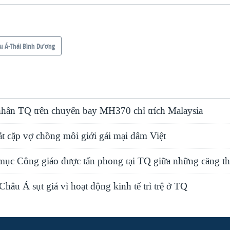
u Á-Thái Bình Dương
nhân TQ trên chuyến bay MH370 chỉ trích Malaysia
t cặp vợ chồng môi giới gái mại dâm Việt
mục Công giáo được tấn phong tại TQ giữa những căng t
âu Á sụt giá vì hoạt động kinh tế trì trệ ở TQ