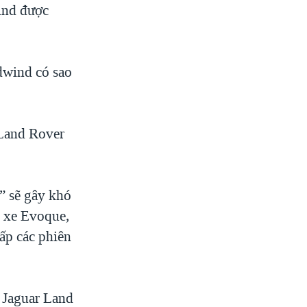
ind được
dwind có sao
 Land Rover
n” sẽ gây khó
g xe Evoque,
cấp các phiên
 Jaguar Land