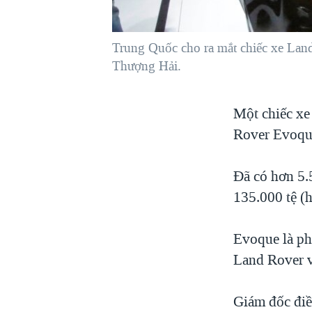
VIỆT NAM
NGƯ DÂN VIỆT VÀ LÀN SÓNG
Trung Quốc cho ra mắt chiếc xe Land
TRỘM HẢI SÂM
Thượng Hải.
BÊN KIA QUỐC LỘ: TIẾNG VỌNG
TỪ NÔNG THÔN MỸ
Một chiếc xe
QUAN HỆ VIỆT MỸ
Rover Evoque
Đã có hơn 5.
135.000 tệ (
Evoque là phi
Land Rover v
Giám đốc điề