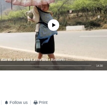
No media source currently available
14:30
EMBED
Follow us
Print