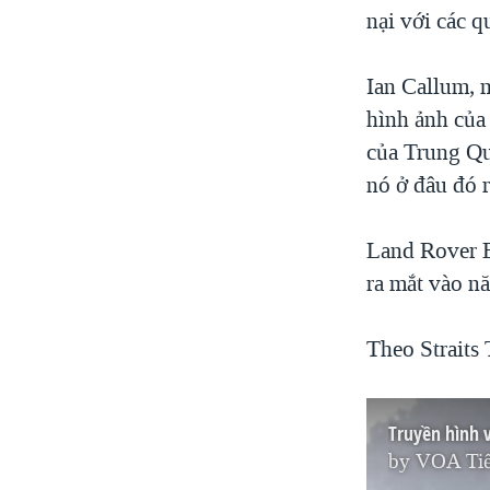
nại với các 
Ian Callum, m
hình ảnh của
của Trung Qu
nó ở đâu đó 
Land Rover E
ra mắt vào n
Theo Straits
Truyền hình 
by
VOA Tiế