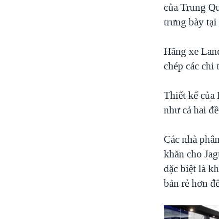
của Trung Qu
trưng bày tạ
Hãng xe Land
chép các chi 
Thiết kế của
như cả hai đề
Các nhà phân 
khăn cho Jag
đặc biệt là k
bản rẻ hơn đ