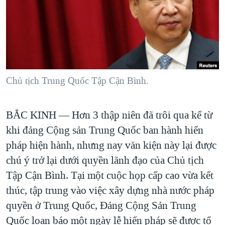
TẠI
VIDEO
"Tìm"
NGƯỜI VIỆT HẢI NGOẠI
HÀNH TRÌNH BẦU CỬ 2024
NGHE
ĐỜI SỐNG
MỘT NĂM CHIẾN TRANH TẠI DẢI GAZA
KINH TẾ
MẠNG XÃ HỘI
GIẢI MÃ VÀNH ĐAI & CON ĐƯỜNG
KHOA HỌC
NGÀY TỊ NẠN THẾ GIỚI
Chủ tịch Trung Quốc Tập Cận Bình.
SỨC KHOẺ
TRỊNH VĨNH BÌNH - NGƯỜI HẠ 'BÊN THẮNG CUỘC'
Ngôn ngữ khác
VĂN HOÁ
GROUND ZERO – XƯA VÀ NAY
BẮC KINH —
Hơn 3 thập niên đã trôi qua kể từ
THỂ THAO
khi đảng Cộng sản Trung Quốc ban hành hiến
CHI PHÍ CHIẾN TRANH AFGHANISTAN
GIÁO DỤC
pháp hiện hành, nhưng nay văn kiện này lại được
CÁC GIÁ TRỊ CỘNG HÒA Ở VIỆT NAM
chú ý trở lại dưới quyền lãnh đạo của Chủ tịch
THƯỢNG ĐỈNH TRUMP-KIM TẠI VIỆT NAM
Tập Cận Bình. Tại một cuộc họp cấp cao vừa kết
TRỊNH VĨNH BÌNH VS. CHÍNH PHỦ VIỆT NAM
thúc, tập trung vào việc xây dựng
nhà nước pháp
NGƯ DÂN VIỆT VÀ LÀN SÓNG TRỘM HẢI SÂM
quyền
ở Trung Quốc, Đảng Cộng Sản Trung
Quốc loan báo một ngày lễ hiến pháp sẽ được tổ
BÊN KIA QUỐC LỘ: TIẾNG VỌNG TỪ NÔNG THÔN MỸ