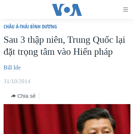
Đường
dẫn
CHÂU Á-THÁI BÌNH DƯƠNG
truy
TRANG CHỦ
Sau 3 thập niên, Trung Quốc lại
cập
VIỆT NAM
đặt trọng tâm vào Hiến pháp
Tới
HOA KỲ
nội
BIỂN ĐÔNG
Bill Ide
dung
THẾ GIỚI
chính
31/10/2014
BLOG
Tới
điều
Chia sẻ
DIỄN ĐÀN
hướng
MỤC
chính
CHUYÊN ĐỀ
TỰ DO BÁO CHÍ
Đi
HỌC TIẾNG ANH
VẠCH TRẦN TIN GIẢ
CHIẾN TRANH THƯƠNG MẠI CỦA MỸ: QUÁ KHỨ VÀ HIỆN
tới