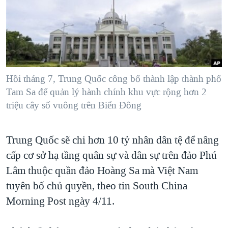
TẠI
VIDEO
"Tìm"
NGƯỜI VIỆT HẢI NGOẠI
HÀNH TRÌNH BẦU CỬ 2024
NGHE
ĐỜI SỐNG
MỘT NĂM CHIẾN TRANH TẠI DẢI GAZA
KINH TẾ
MẠNG XÃ HỘI
GIẢI MÃ VÀNH ĐAI & CON ĐƯỜNG
KHOA HỌC
NGÀY TỊ NẠN THẾ GIỚI
Hồi tháng 7, Trung Quốc công bố thành lập thành phố
SỨC KHOẺ
Tam Sa để quản lý hành chính khu vực rộng hơn 2
TRỊNH VĨNH BÌNH - NGƯỜI HẠ 'BÊN THẮNG CUỘC'
Ngôn ngữ khác
VĂN HOÁ
triệu cây số vuông trên Biển Đông
GROUND ZERO – XƯA VÀ NAY
THỂ THAO
CHI PHÍ CHIẾN TRANH AFGHANISTAN
Trung Quốc sẽ chi hơn 10 tỷ nhân dân tệ để nâng
GIÁO DỤC
CÁC GIÁ TRỊ CỘNG HÒA Ở VIỆT NAM
cấp cơ sở hạ tầng quân sự và dân sự trên đảo Phú
THƯỢNG ĐỈNH TRUMP-KIM TẠI VIỆT NAM
Lâm thuộc quần đảo Hoàng Sa mà Việt Nam
tuyên bố chủ quyền, theo tin South China
TRỊNH VĨNH BÌNH VS. CHÍNH PHỦ VIỆT NAM
Morning Post ngày 4/11.
NGƯ DÂN VIỆT VÀ LÀN SÓNG TRỘM HẢI SÂM
BÊN KIA QUỐC LỘ: TIẾNG VỌNG TỪ NÔNG THÔN MỸ