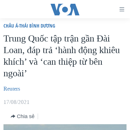
Đường
dẫn
CHÂU Á-THÁI BÌNH DƯƠNG
truy
TRANG CHỦ
Trung Quốc tập trận gần Đài
cập
VIỆT NAM
Loan, đáp trả ‘hành động khiêu
Tới
HOA KỲ
nội
khích’ và ‘can thiệp từ bên
BIỂN ĐÔNG
dung
ngoài’
THẾ GIỚI
chính
BLOG
Tới
Reuters
điều
DIỄN ĐÀN
hướng
17/08/2021
MỤC
chính
CHUYÊN ĐỀ
TỰ DO BÁO CHÍ
Chia sẻ
Đi
HỌC TIẾNG ANH
VẠCH TRẦN TIN GIẢ
CHIẾN TRANH THƯƠNG MẠI CỦA MỸ: QUÁ KHỨ VÀ HIỆN
tới