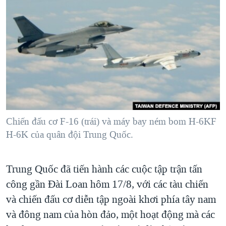
TẠI
VIDEO
"Tìm"
NGƯỜI VIỆT HẢI NGOẠI
HÀNH TRÌNH BẦU CỬ 2024
NGHE
ĐỜI SỐNG
MỘT NĂM CHIẾN TRANH TẠI DẢI GAZA
KINH TẾ
MẠNG XÃ HỘI
GIẢI MÃ VÀNH ĐAI & CON ĐƯỜNG
KHOA HỌC
NGÀY TỊ NẠN THẾ GIỚI
SỨC KHOẺ
TRỊNH VĨNH BÌNH - NGƯỜI HẠ 'BÊN THẮNG CUỘC'
Ngôn ngữ khác
VĂN HOÁ
GROUND ZERO – XƯA VÀ NAY
THỂ THAO
Chiến đấu cơ F-16 (trái) và máy bay ném bom H-6KF
CHI PHÍ CHIẾN TRANH AFGHANISTAN
H-6K của quân đội Trung Quốc.
GIÁO DỤC
CÁC GIÁ TRỊ CỘNG HÒA Ở VIỆT NAM
THƯỢNG ĐỈNH TRUMP-KIM TẠI VIỆT NAM
Trung Quốc đã tiến hành các cuộc tập trận tấn
công gần Đài Loan hôm 17/8, với các tàu chiến
TRỊNH VĨNH BÌNH VS. CHÍNH PHỦ VIỆT NAM
và chiến đấu cơ diễn tập ngoài khơi phía tây nam
NGƯ DÂN VIỆT VÀ LÀN SÓNG TRỘM HẢI SÂM
và đông nam của hòn đảo, một hoạt động mà các
BÊN KIA QUỐC LỘ: TIẾNG VỌNG TỪ NÔNG THÔN MỸ