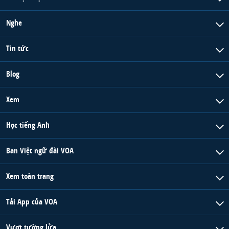
Nghe
Tin tức
Blog
Xem
Học tiếng Anh
Ban Việt ngữ đài VOA
Xem toàn trang
Tải App của VOA
Vượt tường lửa