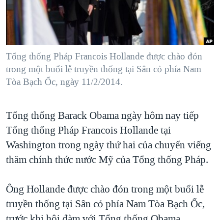
TẠI
VIDEO
"Tìm"
NGƯỜI VIỆT HẢI NGOẠI
HÀNH TRÌNH BẦU CỬ 2024
NGHE
ĐỜI SỐNG
MỘT NĂM CHIẾN TRANH TẠI DẢI GAZA
KINH TẾ
MẠNG XÃ HỘI
Tổng thống Pháp Francois Hollande được chào đón
GIẢI MÃ VÀNH ĐAI & CON ĐƯỜNG
KHOA HỌC
trong một buổi lễ truyền thống tại Sân cỏ phía Nam
NGÀY TỊ NẠN THẾ GIỚI
Tòa Bạch Ốc, ngày 11/2/2014.
SỨC KHOẺ
TRỊNH VĨNH BÌNH - NGƯỜI HẠ 'BÊN THẮNG CUỘC'
Ngôn ngữ khác
VĂN HOÁ
GROUND ZERO – XƯA VÀ NAY
Tổng thống Barack Obama ngày hôm nay tiếp
THỂ THAO
CHI PHÍ CHIẾN TRANH AFGHANISTAN
Tổng thống Pháp Francois Hollande tại
GIÁO DỤC
Washington trong ngày thứ hai của chuyến viếng
CÁC GIÁ TRỊ CỘNG HÒA Ở VIỆT NAM
thăm chính thức nước Mỹ của Tổng thống Pháp.
THƯỢNG ĐỈNH TRUMP-KIM TẠI VIỆT NAM
TRỊNH VĨNH BÌNH VS. CHÍNH PHỦ VIỆT NAM
Ông Hollande được chào đón trong một buổi lễ
NGƯ DÂN VIỆT VÀ LÀN SÓNG TRỘM HẢI SÂM
truyền thống tại Sân cỏ phía Nam Tòa Bạch Ốc,
BÊN KIA QUỐC LỘ: TIẾNG VỌNG TỪ NÔNG THÔN MỸ
trước khi hội đàm với Tổng thống Obama.