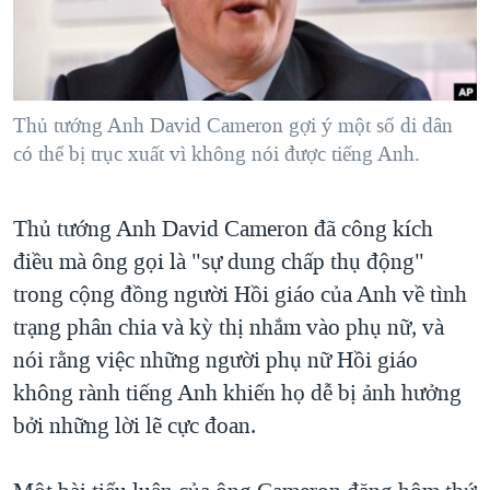
TẠI
VIDEO
"Tìm"
NGƯỜI VIỆT HẢI NGOẠI
HÀNH TRÌNH BẦU CỬ 2024
NGHE
ĐỜI SỐNG
MỘT NĂM CHIẾN TRANH TẠI DẢI GAZA
KINH TẾ
MẠNG XÃ HỘI
Thủ tướng Anh David Cameron gợi ý một số di dân
GIẢI MÃ VÀNH ĐAI & CON ĐƯỜNG
KHOA HỌC
có thể bị trục xuất vì không nói được tiếng Anh.
NGÀY TỊ NẠN THẾ GIỚI
SỨC KHOẺ
TRỊNH VĨNH BÌNH - NGƯỜI HẠ 'BÊN THẮNG CUỘC'
Ngôn ngữ khác
VĂN HOÁ
Thủ tướng Anh David Cameron đã công kích
GROUND ZERO – XƯA VÀ NAY
điều mà ông gọi là "sự dung chấp thụ động"
THỂ THAO
CHI PHÍ CHIẾN TRANH AFGHANISTAN
trong cộng đồng người Hồi giáo của Anh về tình
GIÁO DỤC
CÁC GIÁ TRỊ CỘNG HÒA Ở VIỆT NAM
trạng phân chia và kỳ thị nhắm vào phụ nữ, và
nói rằng việc những người phụ nữ Hồi giáo
THƯỢNG ĐỈNH TRUMP-KIM TẠI VIỆT NAM
không rành tiếng Anh khiến họ dễ bị ảnh hưởng
TRỊNH VĨNH BÌNH VS. CHÍNH PHỦ VIỆT NAM
bởi những lời lẽ cực đoan.
NGƯ DÂN VIỆT VÀ LÀN SÓNG TRỘM HẢI SÂM
BÊN KIA QUỐC LỘ: TIẾNG VỌNG TỪ NÔNG THÔN MỸ