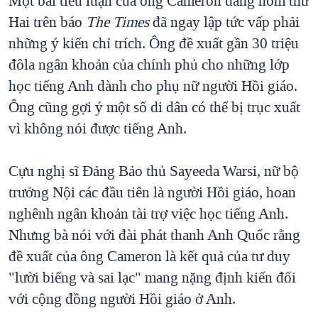
Một bài tiểu luận của ông Cameron đăng hôm thứ
QUAN HỆ VIỆT MỸ
Hai trên báo
The Times
đã ngay lập tức vấp phải
những ý kiến chỉ trích. Ông đề xuất gần 30 triệu
đôla ngân khoản của chính phủ cho những lớp
học tiếng Anh dành cho phụ nữ người Hồi giáo.
Ông cũng gợi ý một số di dân có thể bị trục xuất
vì không nói được tiếng Anh.
Cựu nghị sĩ Đảng Bảo thủ Sayeeda Warsi, nữ bộ
trưởng Nội các đầu tiên là người Hồi giáo, hoan
nghênh ngân khoản tài trợ việc học tiếng Anh.
Nhưng bà nói với đài phát thanh Anh Quốc rằng
đề xuất của ông Cameron là kết quả của tư duy
"lười biếng và sai lạc" mang nặng định kiến đối
với cộng đồng người Hồi giáo ở Anh.