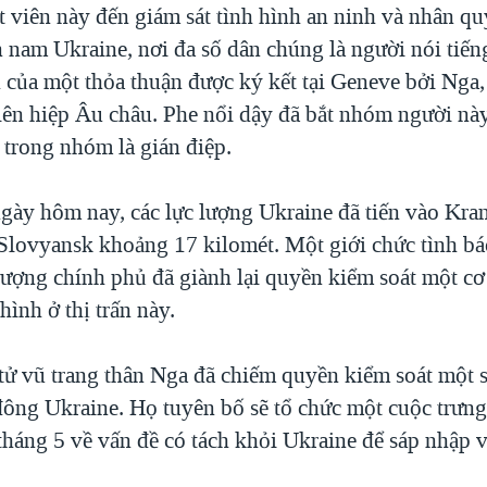
t viên này đến giám sát tình hình an ninh và nhân q
 nam Ukraine, nơi đa số dân chúng là người nói tiến
h của một thỏa thuận được ký kết tại Geneve bởi Nga,
ên hiệp Âu châu. Phe nổi dậy đã bắt nhóm người này
 trong nhóm là gián điệp.
gày hôm nay, các lực lượng Ukraine đã tiến vào Kra
h Slovyansk khoảng 17 kilomét. Một giới chức tình b
 lượng chính phủ đã giành lại quyền kiểm soát một cơ
hình ở thị trấn này.
ử vũ trang thân Nga đã chiếm quyền kiểm soát một s
đông Ukraine. Họ tuyên bố sẽ tổ chức một cuộc trưng
tháng 5 về vấn đề có tách khỏi Ukraine để sáp nhập 