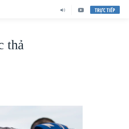
TRỰC TIẾP
 thả