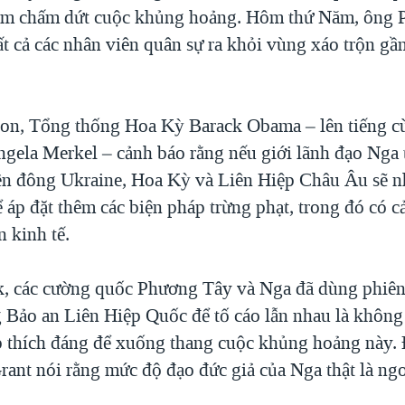
ằm chấm dứt cuộc khủng hoảng. Hôm thứ Năm, ông P
ất cả các nhân viên quân sự ra khỏi vùng xáo trộn gần
on, Tổng thống Hoa Kỳ Barack Obama – lên tiếng c
gela Merkel – cảnh báo rằng nếu giới lãnh đạo Nga t
iền đông Ukraine, Hoa Kỳ và Liên Hiệp Châu Âu sẽ 
áp đặt thêm các biện pháp trừng phạt, trong đó có cả
n kinh tế.
, các cường quốc Phương Tây và Nga đã dùng phiê
 Bảo an Liên Hiệp Quốc để tố cáo lẫn nhau là không
p thích đáng để xuống thang cuộc khủng hoảng này.
rant nói rằng mức độ đạo đức giả của Nga thật là ng