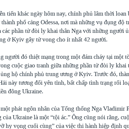
ễn tiến khác ngày hôm nay, chính phủ lâm thời loan 
 thành phố cảng Odessa, nơi mà những vụ đụng độ t
 các phần tử đòi ly khai thân Nga với những người 
ng ở Kyiv gây tử vong cho ít nhất 42 người.
g người đó thiệt mạng trong một đám cháy tại một t
rong cuộc giao tranh giữa những phần tử đòi ly khai
ủng hộ chính phủ trung ương ở Kyiv. Trước đó, thà
ải này tương đối yên tĩnh, bất chấp tình trạng rối lo
iền đông Ukraine.
một phát ngôn nhân của Tổng thống Nga Vladimir P
 của Ukraine là một “tội ác.” Ông cũng nói rằng, cu
vỡ hy vọng cuối cùng” của việc thi hành hiệp định qu