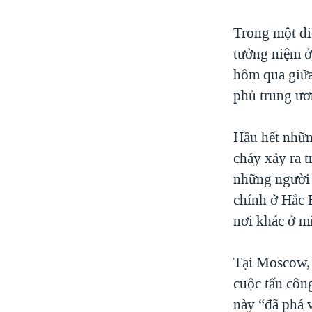
Trong một di
tưởng niệm ở
hôm qua giữa
phủ trung ươ
Hầu hết nhữn
cháy xảy ra t
những người 
chính ở Hắc H
nơi khác ở m
Tại Moscow, 
cuộc tấn công
này “đã phá 