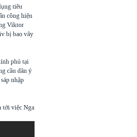
dụng tiêu
ấn công hiện
ng Viktor
iv bị bao vây
ính phủ tại
ng cầu dân ý
 sáp nhập
 tới việc Nga