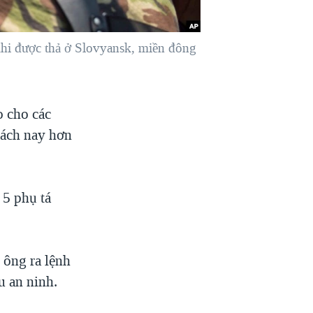
khi được thả ở Slovyansk, miền đông
o cho các
cách nay hơn
 5 phụ tá
 ông ra lệnh
u an ninh.