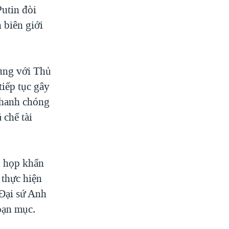
utin đòi
 biên giới
ùng với Thủ
iếp tục gây
nhanh chóng
 chế tài
n họp khẩn
 thực hiện
 Đại sứ Anh
oạn mục.