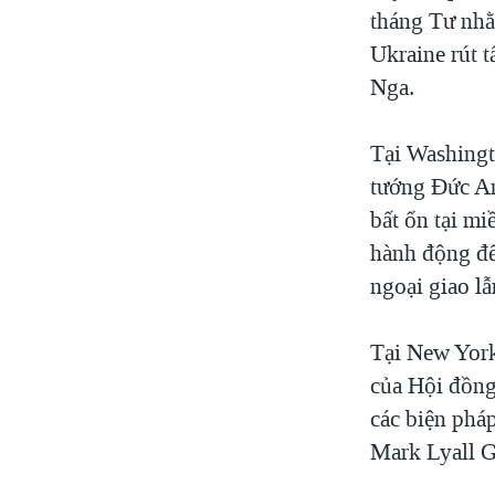
tháng Tư nh
Ukraine rút t
Nga.
Tại Washingt
tướng Đức An
bất ổn tại m
hành động để 
ngoại giao lẫ
Tại New York
của Hội đồng
các biện phá
Mark Lyall G