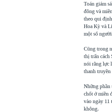
Toán giám sá
đông và miền
theo qui địn
Hoa Kỳ và Li
một số người
Cũng trong n
thị trấn các
nói rằng lực
thanh truyền 
Những phần t
chốt ở miền 
vào ngày 11 
không.