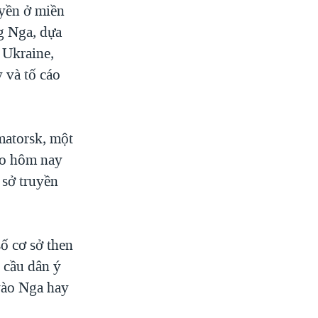
uyền ở miền
g Nga, dựa
 Ukraine,
 và tố cáo
matorsk, một
áo hôm nay
 sở truyền
ố cơ sở then
 cầu dân ý
vào Nga hay