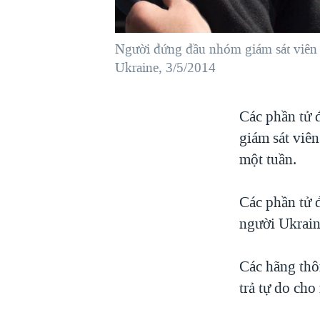
VIỆT NAM
NGƯ DÂN VIỆT VÀ LÀN SÓNG
Người đứng đầu nhóm giám sát viên q
TRỘM HẢI SÂM
Ukraine, 3/5/2014
BÊN KIA QUỐC LỘ: TIẾNG VỌNG
TỪ NÔNG THÔN MỸ
Các phần tử đ
QUAN HỆ VIỆT MỸ
giám sát viê
một tuần.
Các phần tử đ
người Ukrain
Các hãng thô
trả tự do ch