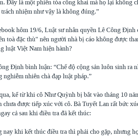
n. Đây là một phiên tòa công khai mà họ lại không c
 trách nhiệm như vậy là không đúng.”
cebook hôm 19/6, Luật sư nhân quyền Lê Công Định 
iên toà đặc thù" nên người nhà bị cáo không được th
ng luật Việt Nam hiện hành?
ông Định bình luận: “Chế độ cộng sản luôn sinh ra nh
g nghiễm nhiên chà đạp luật pháp.”
qua, kể từ khi cô Như Quỳnh bị bắt vào tháng 10 năm
h chưa được tiếp xúc với cô. Bà Tuyết Lan rất bức xú
ngay cả sau khi điều tra đã kết thúc:
 nay khi kết thúc điều tra thì phải cho gặp, nhưng 