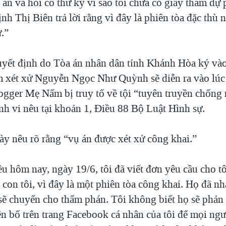
án và hỏi cô thư ký vì sao tôi chưa có giấy tham dự 
ịnh Thị Biên trả lời rằng vì đây là phiên tòa đặc thù 
.”
yết định do Tòa án nhân dân tỉnh Khánh Hòa ký vào
m xét xử Nguyễn Ngọc Như Quỳnh sẽ diễn ra vào lúc
ogger Mẹ Nấm bị truy tố về tội “tuyên truyền chống
nh vi nêu tại khoản 1, Điều 88 Bộ Luật Hình sự.
ày nêu rõ rằng “vụ án được xét xử công khai.”
ều hôm nay, ngày 19/6, tôi đã viết đơn yêu cầu cho t
 con tôi, vì đây là một phiên tòa công khai. Họ đã n
 sẽ chuyển cho thẩm phán. Tôi không biết họ sẽ phản 
ên bố trên trang Facebook cá nhân của tôi để mọi ng