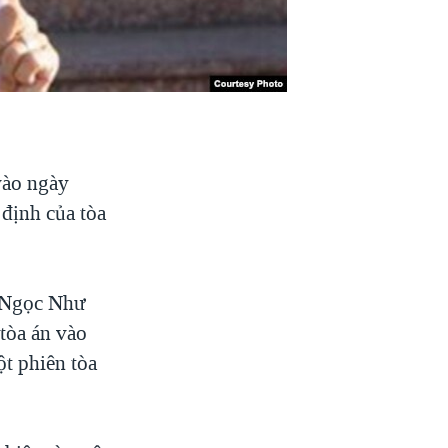
vào ngày
 định của tòa
 Ngọc Như
tòa án vào
ột phiên tòa