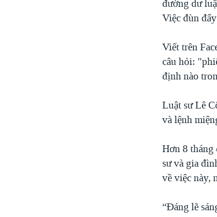
đường dư luậ
Việc đùn đẩy
Viết trên Fa
câu hỏi: "ph
định nào tro
Luật sư Lê C
và lệnh miện
Hơn 8 tháng 
sư và gia đìn
về việc này, 
“Đáng lẽ sáng