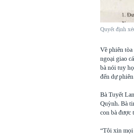
Quyết định x
Về phiên tòa 
ngoại giao c
bà nói tuy h
đến dự phiên
Bà Tuyết Lan
Quỳnh. Bà ti
con bà được t
“Tôi xin mọi 