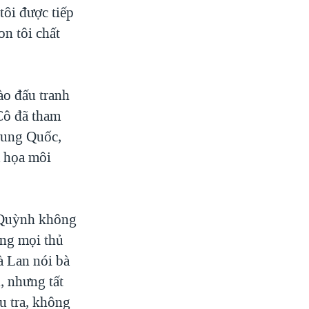
tôi được tiếp
on tôi chất
ào đấu tranh
Cô đã tham
Trung Quốc,
m họa môi
ư Quỳnh không
ùng mọi thủ
à Lan nói bà
, nhưng tất
u tra, không