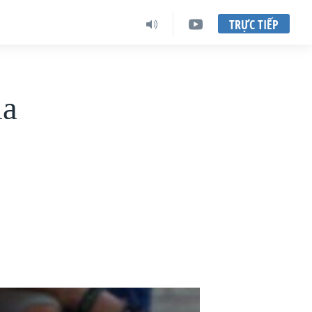
TRỰC TIẾP
ia