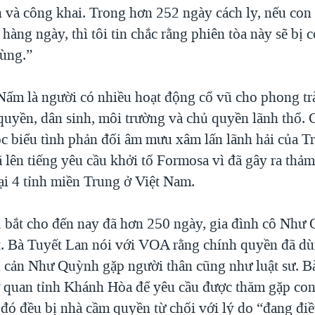
 và công khai. Trong hơn 252 ngày cách ly, nếu con 
 hàng ngày, thì tôi tin chắc rằng phiên tòa này sẽ bị c
cùng.”
ấm là người có nhiều hoạt động cổ vũ cho phong tr
quyền, dân sinh, môi trường và chủ quyền lãnh thổ. 
ộc biểu tình phản đối âm mưu xâm lấn lãnh hải của 
ã lên tiếng yêu cầu khởi tố Formosa vì đã gây ra thả
ại 4 tỉnh miền Trung ở Việt Nam.
ị bắt cho đến nay đã hơn 250 ngày, gia đình cô Nh
. Bà Tuyết Lan nói với VOA rằng chính quyền đã d
 cản Như Quỳnh gặp người thân cũng như luật sư. B
ơ quan tỉnh Khánh Hòa để yêu cầu được thăm gặp con
 đó đều bị nhà cầm quyền từ chối với lý do “đang điề