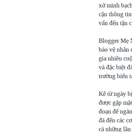
xử minh bạch
cận thông tin
vấn đến tận 
Blogger Mẹ N
bảo vệ nhân 
gia nhiều cu
và đặc biệt đ
trường biển t
Kể từ ngày b
được gặp mặt
đoạn để ngăn
đã đến các c
cả những lần