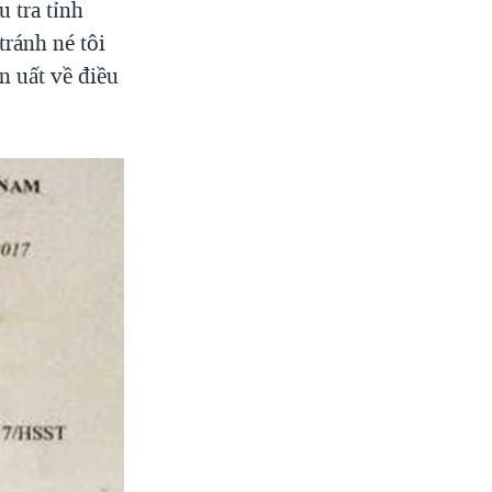
u tra tỉnh
ránh né tôi
n uất về điều