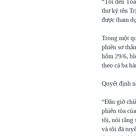
“Tôi đến Tòa 
thư ký tên Tr
được tham dự
Trong một qu
phiên sơ thẩ
hôm 29/6, bl
theo cả ba hà
Quyết định n
“Đầu giờ chi
phiên tòa của
tôi, nói rằng
và tôi đã tuy