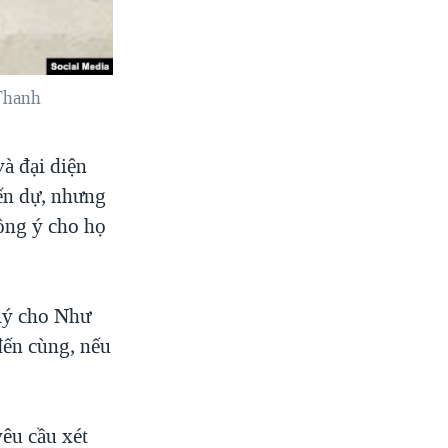
Thanh
và đại diện
ến dự, nhưng
ồng ý cho họ
 lý cho Như
đến cùng, nếu
yêu cầu xét