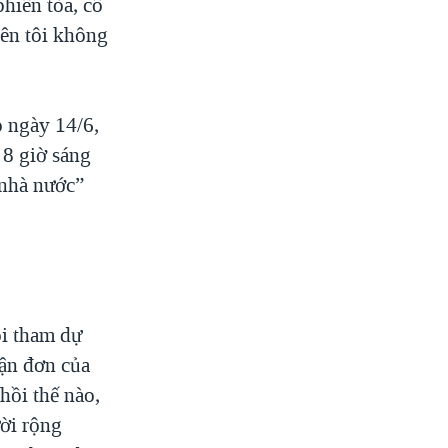
phiên tòa, cô
nên tôi không
 ngày 14/6,
 8 giờ sáng
 nhà nước”
ôi tham dự
hận đơn của
hồi thế nào,
ười rộng