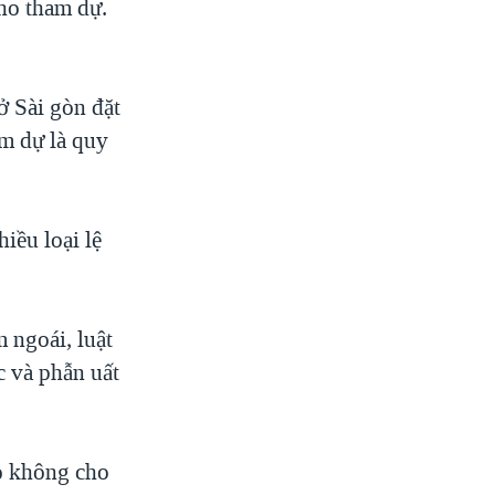
ho tham dự.
ở Sài gòn đặt
am dự là quy
iều loại lệ
 ngoái, luật
c và phẫn uất
họ không cho