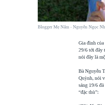
VIỆT NAM
NGƯ DÂN VIỆT VÀ LÀN SÓNG
TRỘM HẢI SÂM
Blogger Mẹ Nấm - Nguyễn Ngọc N
BÊN KIA QUỐC LỘ: TIẾNG VỌNG
TỪ NÔNG THÔN MỸ
QUAN HỆ VIỆT MỸ
Gia đình của
29/6 tới đây 
nói đây là mộ
Bà Nguyễn T
Quỳnh, nói v
sáng 19/6 đã 
“đặc thù”: