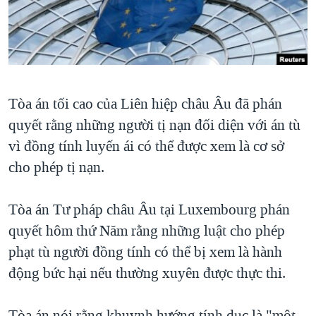
TẠI
VIDEO
"Tìm"
NGƯỜI VIỆT HẢI NGOẠI
HÀNH TRÌNH BẦU CỬ 2024
NGHE
ĐỜI SỐNG
MỘT NĂM CHIẾN TRANH TẠI DẢI GAZA
KINH TẾ
MẠNG XÃ HỘI
GIẢI MÃ VÀNH ĐAI & CON ĐƯỜNG
KHOA HỌC
Tòa án tối cao của Liên hiệp châu Âu đã phán
NGÀY TỊ NẠN THẾ GIỚI
SỨC KHOẺ
quyết rằng những người tị nạn đối diện với án tù
TRỊNH VĨNH BÌNH - NGƯỜI HẠ 'BÊN THẮNG CUỘC'
Ngôn ngữ khác
VĂN HOÁ
vì đồng tính luyến ái có thể được xem là cơ sở
GROUND ZERO – XƯA VÀ NAY
cho phép tị nạn.
THỂ THAO
CHI PHÍ CHIẾN TRANH AFGHANISTAN
GIÁO DỤC
Tòa án Tư pháp châu Âu tại Luxembourg phán
CÁC GIÁ TRỊ CỘNG HÒA Ở VIỆT NAM
quyết hôm thứ Năm rằng những luật cho phép
THƯỢNG ĐỈNH TRUMP-KIM TẠI VIỆT NAM
phạt tù người đồng tính có thể bị xem là hành
TRỊNH VĨNH BÌNH VS. CHÍNH PHỦ VIỆT NAM
động bức hại nếu thường xuyên được thực thi.
NGƯ DÂN VIỆT VÀ LÀN SÓNG TRỘM HẢI SÂM
BÊN KIA QUỐC LỘ: TIẾNG VỌNG TỪ NÔNG THÔN MỸ
Tòa án nói rằng khuynh hướng tính dục là "một