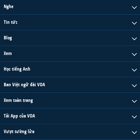
Nghe
Tin tức
Blog
Xem
Học tiếng Anh
Ban Việt ngữ đài VOA
Xem toàn trang
Tải App của VOA
Vượt tường lửa