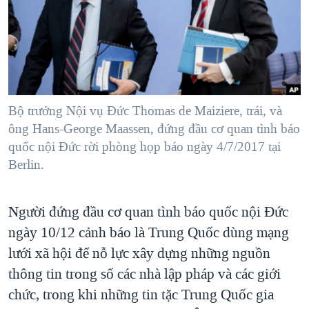
TẠI
VIDEO
"Tìm"
NGƯỜI VIỆT HẢI NGOẠI
HÀNH TRÌNH BẦU CỬ 2024
NGHE
ĐỜI SỐNG
MỘT NĂM CHIẾN TRANH TẠI DẢI GAZA
KINH TẾ
MẠNG XÃ HỘI
GIẢI MÃ VÀNH ĐAI & CON ĐƯỜNG
KHOA HỌC
NGÀY TỊ NẠN THẾ GIỚI
Bộ trưởng Nội vụ Đức Thomas de Maiziere, trái, và
SỨC KHOẺ
ông Hans-George Maassen, đứng đầu cơ quan tình báo
TRỊNH VĨNH BÌNH - NGƯỜI HẠ 'BÊN THẮNG CUỘC'
Ngôn ngữ khác
VĂN HOÁ
quốc nội Đức rời phòng họp báo ngày 4/7/2017 tại
GROUND ZERO – XƯA VÀ NAY
Berlin.
THỂ THAO
CHI PHÍ CHIẾN TRANH AFGHANISTAN
GIÁO DỤC
CÁC GIÁ TRỊ CỘNG HÒA Ở VIỆT NAM
Người đứng đầu cơ quan tình báo quốc nội Đức
THƯỢNG ĐỈNH TRUMP-KIM TẠI VIỆT NAM
ngày 10/12 cảnh báo là Trung Quốc dùng mạng
lưới xã hội để nỗ lực xây dựng những nguồn
TRỊNH VĨNH BÌNH VS. CHÍNH PHỦ VIỆT NAM
thông tin trong số các nhà lập pháp và các giới
NGƯ DÂN VIỆT VÀ LÀN SÓNG TRỘM HẢI SÂM
chức, trong khi những tin tặc Trung Quốc gia
BÊN KIA QUỐC LỘ: TIẾNG VỌNG TỪ NÔNG THÔN MỸ