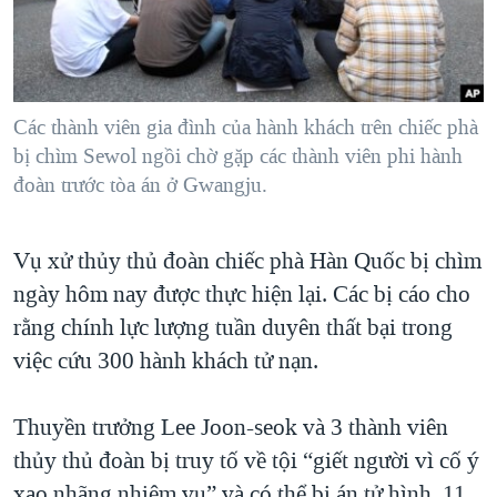
TẠI
VIDEO
"Tìm"
NGƯỜI VIỆT HẢI NGOẠI
HÀNH TRÌNH BẦU CỬ 2024
NGHE
ĐỜI SỐNG
MỘT NĂM CHIẾN TRANH TẠI DẢI GAZA
KINH TẾ
MẠNG XÃ HỘI
Các thành viên gia đình của hành khách trên chiếc phà
GIẢI MÃ VÀNH ĐAI & CON ĐƯỜNG
KHOA HỌC
bị chìm Sewol ngồi chờ gặp các thành viên phi hành
NGÀY TỊ NẠN THẾ GIỚI
đoàn trước tòa án ở Gwangju.
SỨC KHOẺ
TRỊNH VĨNH BÌNH - NGƯỜI HẠ 'BÊN THẮNG CUỘC'
Ngôn ngữ khác
VĂN HOÁ
GROUND ZERO – XƯA VÀ NAY
Vụ xử thủy thủ đoàn chiếc phà Hàn Quốc bị chìm
THỂ THAO
CHI PHÍ CHIẾN TRANH AFGHANISTAN
ngày hôm nay được thực hiện lại. Các bị cáo cho
GIÁO DỤC
rằng chính lực lượng tuần duyên thất bại trong
CÁC GIÁ TRỊ CỘNG HÒA Ở VIỆT NAM
việc cứu 300 hành khách tử nạn.
THƯỢNG ĐỈNH TRUMP-KIM TẠI VIỆT NAM
TRỊNH VĨNH BÌNH VS. CHÍNH PHỦ VIỆT NAM
Thuyền trưởng Lee Joon-seok và 3 thành viên
NGƯ DÂN VIỆT VÀ LÀN SÓNG TRỘM HẢI SÂM
thủy thủ đoàn bị truy tố về tội “giết người vì cố ý
BÊN KIA QUỐC LỘ: TIẾNG VỌNG TỪ NÔNG THÔN MỸ
xao nhãng nhiệm vụ” và có thể bị án tử hình. 11