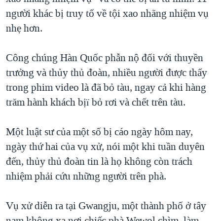
người khác bị truy tố về tội xao nhãng nhiệm vụ
QUAN HỆ VIỆT MỸ
nhẹ hơn.
Công chúng Hàn Quốc phẫn nộ đối với thuyền
trưởng và thủy thủ đoàn, nhiều người được thấy
trong phim video là đã bỏ tàu, ngay cả khi hàng
trăm hành khách bịï bỏ rơi và chết trên tàu.
Một luật sư của một số bị cáo ngày hôm nay,
ngày thứ hai của vụ xử, nói một khi tuần duyên
đến, thủy thủ đoàn tin là họ không còn trách
nhiệm phải cứu những người trên phà.
Vụ xử diễn ra tại Gwangju, một thành phố ở tây
nam không xa nơi chiếc phà Wewol chìm, làm