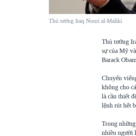
VIỆT NAM
NGƯ DÂN VIỆT VÀ LÀN SÓNG
Thủ tướng Iraq Nouri al-Maliki
TRỘM HẢI SÂM
BÊN KIA QUỐC LỘ: TIẾNG VỌNG
Thủ tướng Ira
TỪ NÔNG THÔN MỸ
sự của Mỹ và
QUAN HỆ VIỆT MỸ
Barack Obama
Chuyến viếng
không cho cá
là cần thiết 
lệnh rút hết
Trong những 
nhiều người l