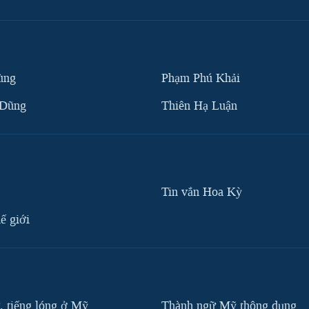
ùng
Phạm Phú Khải
 Dũng
Thiên Hạ Luận
Tin vắn Hoa Kỳ
ế giới
, tiếng lóng ở Mỹ
Thành ngữ Mỹ thông dụng