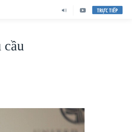
TRỰC TIẾP
u cầu