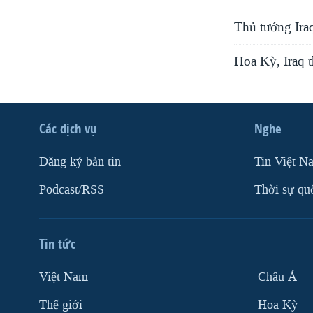
Thủ tướng Ira
Hoa Kỳ, Iraq t
Các dịch vụ
Nghe
Ðăng ký bản tin
Tin Việt N
Podcast/RSS
Thời sự qu
Tin tức
Việt Nam
Châu Á
Thế giới
Hoa Kỳ