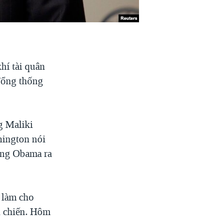
hí tài quân
Tổng thống
g Maliki
hington nói
 ông Obama ra
 làm cho
ội chiến. Hôm