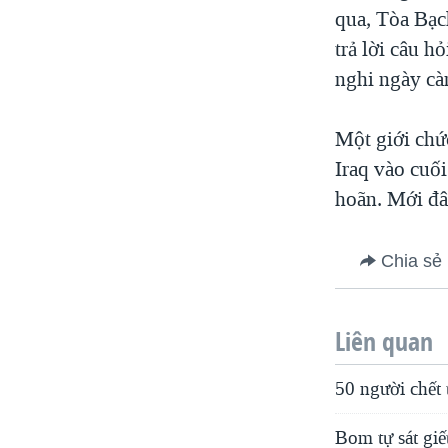
qua, Tòa Bạch
trả lời câu 
nghi ngày cà
Một giới chứ
Iraq vào cuối
hoãn. Mới đây
Chia sẻ
Liên quan
50 người chết 
Bom tự sát giế