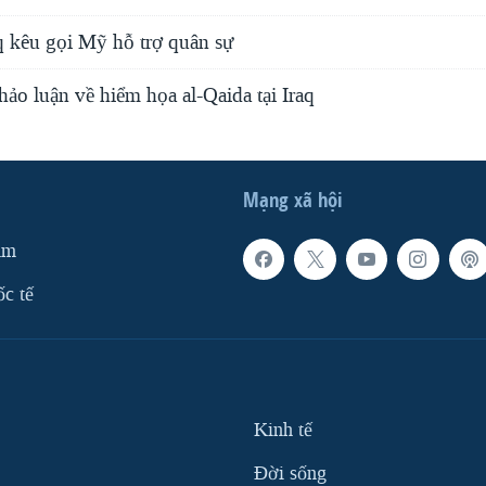
q kêu gọi Mỹ hỗ trợ quân sự
hảo luận về hiểm họa al-Qaida tại Iraq
Mạng xã hội
am
ốc tế
Kinh tế
Ðời sống