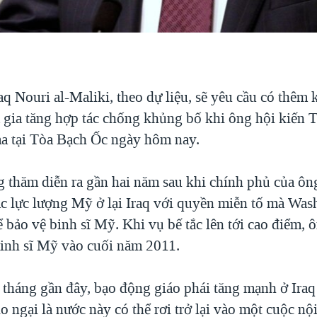
q Nouri al-Maliki, theo dự liệu, sẽ yêu cầu có thêm k
 gia tăng hợp tác chống khủng bố khi ông hội kiến 
 tại Tòa Bạch Ốc ngày hôm nay.
 thăm diễn ra gần hai năm sau khi chính phủ của ôn
c lực lượng Mỹ ở lại Iraq với quyền miễn tố mà Was
để bảo vệ binh sĩ Mỹ. Khi vụ bế tắc lên tới cao điểm,
 binh sĩ Mỹ vào cuối năm 2011.
tháng gần đây, bạo động giáo phái tăng mạnh ở Iraq
o ngại là nước này có thể rơi trở lại vào một cuộc n