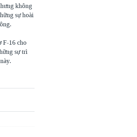
, nhưng không
những sự hoài
hông.
ơ F-16 cho
hững sự trì
 này.