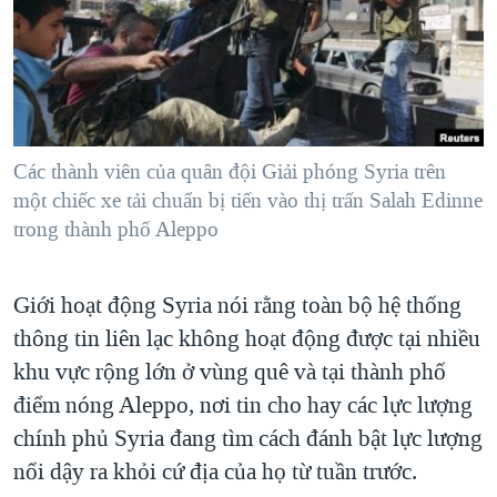
TẠI
VIDEO
"Tìm"
NGƯỜI VIỆT HẢI NGOẠI
HÀNH TRÌNH BẦU CỬ 2024
NGHE
ĐỜI SỐNG
MỘT NĂM CHIẾN TRANH TẠI DẢI GAZA
KINH TẾ
MẠNG XÃ HỘI
GIẢI MÃ VÀNH ĐAI & CON ĐƯỜNG
KHOA HỌC
NGÀY TỊ NẠN THẾ GIỚI
Các thành viên của quân đội Giải phóng Syria trên
SỨC KHOẺ
một chiếc xe tải chuẩn bị tiến vào thị trấn Salah Edinne
TRỊNH VĨNH BÌNH - NGƯỜI HẠ 'BÊN THẮNG CUỘC'
Ngôn ngữ khác
VĂN HOÁ
trong thành phố Aleppo
GROUND ZERO – XƯA VÀ NAY
THỂ THAO
CHI PHÍ CHIẾN TRANH AFGHANISTAN
Giới hoạt động Syria nói rằng toàn bộ hệ thống
GIÁO DỤC
CÁC GIÁ TRỊ CỘNG HÒA Ở VIỆT NAM
thông tin liên lạc không hoạt động được tại nhiều
THƯỢNG ĐỈNH TRUMP-KIM TẠI VIỆT NAM
khu vực rộng lớn ở vùng quê và tại thành phố
điểm nóng Aleppo, nơi tin cho hay các lực lượng
TRỊNH VĨNH BÌNH VS. CHÍNH PHỦ VIỆT NAM
chính phủ Syria đang tìm cách đánh bật lực lượng
NGƯ DÂN VIỆT VÀ LÀN SÓNG TRỘM HẢI SÂM
nổi dậy ra khỏi cứ địa của họ từ tuần trước.
BÊN KIA QUỐC LỘ: TIẾNG VỌNG TỪ NÔNG THÔN MỸ