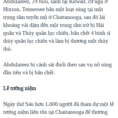
Abdulazeez, 24 tuổi, sanh tại Kuwait, cư ngụ ở
QUAN HỆ VIỆT MỸ
Hixson, Tennessee bắn một loạt súng tại một
trung tâm tuyển mộ ở Chattanooga, sau đó lái
khoảng vài dặm đến một trung tâm trừ bị Hải
quân và Thủy quân lục chiến, bắn chết 4 binh sĩ
thủy quân lục chiến và làm bị thương một thủy
thủ.
Abdulazeez bị cảnh sát đuổi theo sau vụ nổ súng
đầu tiên và bị bắn chết.
Lễ tưởng niệm
Ngày thứ Sáu hơn 1.000 người đã tham dự một lễ
tưởng niệm liên tôn tại Chattanooga để thương