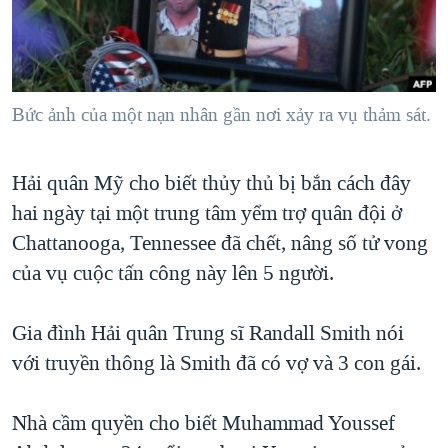
TẠI
VIDEO
"Tìm"
NGƯỜI VIỆT HẢI NGOẠI
HÀNH TRÌNH BẦU CỬ 2024
NGHE
ĐỜI SỐNG
MỘT NĂM CHIẾN TRANH TẠI DẢI GAZA
KINH TẾ
MẠNG XÃ HỘI
Bức ảnh của một nạn nhân gần nơi xảy ra vụ thảm sát.
GIẢI MÃ VÀNH ĐAI & CON ĐƯỜNG
KHOA HỌC
NGÀY TỊ NẠN THẾ GIỚI
SỨC KHOẺ
Hải quân Mỹ cho biết thủy thủ bị bắn cách đây
TRỊNH VĨNH BÌNH - NGƯỜI HẠ 'BÊN THẮNG CUỘC'
Ngôn ngữ khác
VĂN HOÁ
hai ngày tại một trung tâm yểm trợ quân đội ở
GROUND ZERO – XƯA VÀ NAY
THỂ THAO
Chattanooga, Tennessee đã chết, nâng số tử vong
CHI PHÍ CHIẾN TRANH AFGHANISTAN
của vụ cuộc tấn công này lên 5 người.
GIÁO DỤC
CÁC GIÁ TRỊ CỘNG HÒA Ở VIỆT NAM
Gia đình Hải quân Trung sĩ Randall Smith nói
THƯỢNG ĐỈNH TRUMP-KIM TẠI VIỆT NAM
với truyền thông là Smith đã có vợ và 3 con gái.
TRỊNH VĨNH BÌNH VS. CHÍNH PHỦ VIỆT NAM
NGƯ DÂN VIỆT VÀ LÀN SÓNG TRỘM HẢI SÂM
Nhà cầm quyền cho biết Muhammad Youssef
BÊN KIA QUỐC LỘ: TIẾNG VỌNG TỪ NÔNG THÔN MỸ