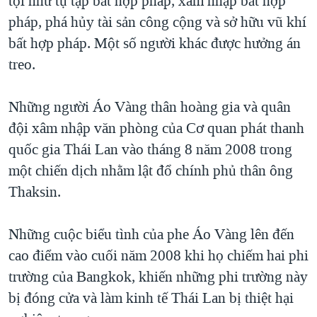
tội như tụ tập bất hợp pháp, xâm nhập bất hợp
QUAN HỆ VIỆT MỸ
pháp, phá hủy tài sản công cộng và sở hữu vũ khí
bất hợp pháp. Một số người khác được hưởng án
treo.
Những người Áo Vàng thân hoàng gia và quân
đội xâm nhập văn phòng của Cơ quan phát thanh
quốc gia Thái Lan vào tháng 8 năm 2008 trong
một chiến dịch nhằm lật đổ chính phủ thân ông
Thaksin.
Những cuộc biểu tình của phe Áo Vàng lên đến
cao điểm vào cuối năm 2008 khi họ chiếm hai phi
trường của Bangkok, khiến những phi trường này
bị đóng cửa và làm kinh tế Thái Lan bị thiệt hại