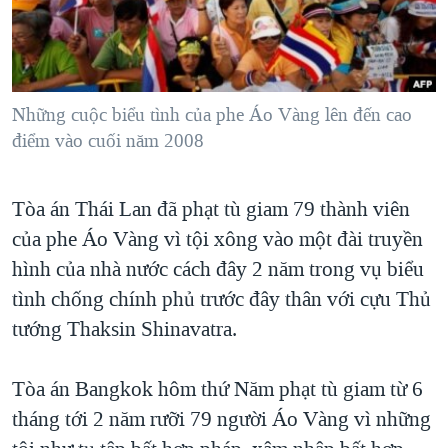
TẠI
VIDEO
"Tìm"
NGƯỜI VIỆT HẢI NGOẠI
HÀNH TRÌNH BẦU CỬ 2024
NGHE
ĐỜI SỐNG
MỘT NĂM CHIẾN TRANH TẠI DẢI GAZA
KINH TẾ
MẠNG XÃ HỘI
Những cuộc biểu tình của phe Áo Vàng lên đến cao
GIẢI MÃ VÀNH ĐAI & CON ĐƯỜNG
KHOA HỌC
điểm vào cuối năm 2008
NGÀY TỊ NẠN THẾ GIỚI
SỨC KHOẺ
TRỊNH VĨNH BÌNH - NGƯỜI HẠ 'BÊN THẮNG CUỘC'
Ngôn ngữ khác
VĂN HOÁ
Tòa án Thái Lan đã phạt tù giam 79 thành viên
GROUND ZERO – XƯA VÀ NAY
của phe Áo Vàng vì tội xông vào một đài truyền
THỂ THAO
CHI PHÍ CHIẾN TRANH AFGHANISTAN
hình của nhà nước cách đây 2 năm trong vụ biểu
GIÁO DỤC
CÁC GIÁ TRỊ CỘNG HÒA Ở VIỆT NAM
tình chống chính phủ trước đây thân với cựu Thủ
tướng Thaksin Shinavatra.
THƯỢNG ĐỈNH TRUMP-KIM TẠI VIỆT NAM
TRỊNH VĨNH BÌNH VS. CHÍNH PHỦ VIỆT NAM
Tòa án Bangkok hôm thứ Năm phạt tù giam từ 6
NGƯ DÂN VIỆT VÀ LÀN SÓNG TRỘM HẢI SÂM
tháng tới 2 năm rưỡi 79 người Áo Vàng vì những
BÊN KIA QUỐC LỘ: TIẾNG VỌNG TỪ NÔNG THÔN MỸ