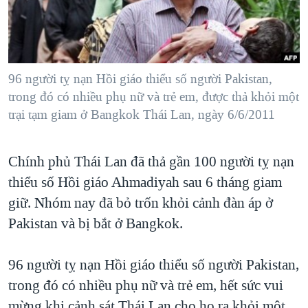
TẠI
VIDEO
"Tìm"
NGƯỜI VIỆT HẢI NGOẠI
HÀNH TRÌNH BẦU CỬ 2024
NGHE
ĐỜI SỐNG
MỘT NĂM CHIẾN TRANH TẠI DẢI GAZA
KINH TẾ
MẠNG XÃ HỘI
96 người tỵ nạn Hồi giáo thiểu số người Pakistan,
GIẢI MÃ VÀNH ĐAI & CON ĐƯỜNG
KHOA HỌC
trong đó có nhiều phụ nữ và trẻ em, được thả khỏi một
NGÀY TỊ NẠN THẾ GIỚI
trại tạm giam ở Bangkok Thái Lan, ngày 6/6/2011
SỨC KHOẺ
TRỊNH VĨNH BÌNH - NGƯỜI HẠ 'BÊN THẮNG CUỘC'
Ngôn ngữ khác
VĂN HOÁ
GROUND ZERO – XƯA VÀ NAY
Chính phủ Thái Lan đã thả gần 100 người tỵ nạn
THỂ THAO
CHI PHÍ CHIẾN TRANH AFGHANISTAN
thiểu số Hồi giáo Ahmadiyah sau 6 tháng giam
GIÁO DỤC
giữ. Nhóm nay đã bỏ trốn khỏi cảnh đàn áp ở
CÁC GIÁ TRỊ CỘNG HÒA Ở VIỆT NAM
Pakistan và bị bắt ở Bangkok.
THƯỢNG ĐỈNH TRUMP-KIM TẠI VIỆT NAM
TRỊNH VĨNH BÌNH VS. CHÍNH PHỦ VIỆT NAM
96 người tỵ nạn Hồi giáo thiểu số người Pakistan,
NGƯ DÂN VIỆT VÀ LÀN SÓNG TRỘM HẢI SÂM
trong đó có nhiều phụ nữ và trẻ em, hết sức vui
BÊN KIA QUỐC LỘ: TIẾNG VỌNG TỪ NÔNG THÔN MỸ
mừng khi cảnh sát Thái Lan cho họ ra khỏi một