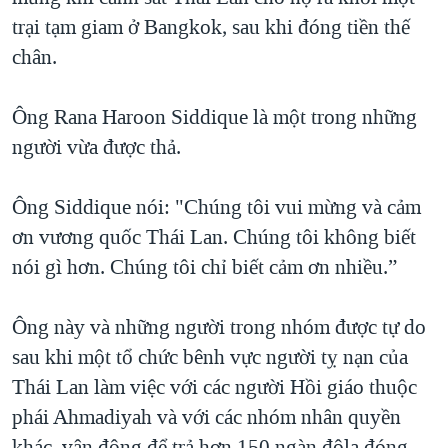
trại tạm giam ở Bangkok, sau khi đóng tiền thế
QUAN HỆ VIỆT MỸ
chân.
Ông Rana Haroon Siddique là một trong những
người vừa được thả.
Ông Siddique nói: "Chúng tôi vui mừng và cảm
ơn vương quốc Thái Lan. Chúng tôi không biết
nói gì hơn. Chúng tôi chỉ biết cảm ơn nhiều.”
Ông này và những người trong nhóm được tự do
sau khi một tổ chức bênh vực người tỵ nạn của
Thái Lan làm việc với các người Hồi giáo thuộc
phái Ahmadiyah và với các nhóm nhân quyền
khác, vận động để trả hơn 150 ngàn đôla đóng