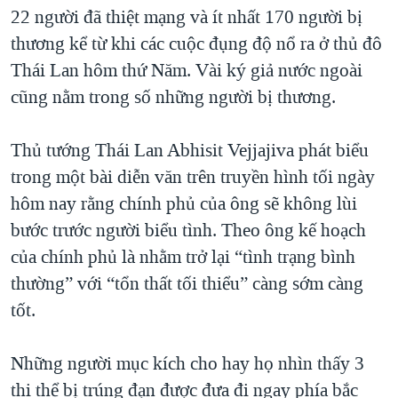
TẠI
22 người đã thiệt mạng và ít nhất 170 người bị
VIDEO
"Tìm"
NGƯỜI VIỆT HẢI NGOẠI
HÀNH TRÌNH BẦU CỬ 2024
thương kể từ khi các cuộc đụng độ nổ ra ở thủ đô
NGHE
ĐỜI SỐNG
Thái Lan hôm thứ Năm. Vài ký giả nước ngoài
MỘT NĂM CHIẾN TRANH TẠI DẢI GAZA
KINH TẾ
cũng nằm trong số những người bị thương.
MẠNG XÃ HỘI
GIẢI MÃ VÀNH ĐAI & CON ĐƯỜNG
KHOA HỌC
NGÀY TỊ NẠN THẾ GIỚI
Thủ tướng Thái Lan Abhisit Vejjajiva phát biểu
SỨC KHOẺ
TRỊNH VĨNH BÌNH - NGƯỜI HẠ 'BÊN THẮNG CUỘC'
trong một bài diễn văn trên truyền hình tối ngày
Ngôn ngữ khác
VĂN HOÁ
GROUND ZERO – XƯA VÀ NAY
hôm nay rằng chính phủ của ông sẽ không lùi
THỂ THAO
bước trước người biểu tình. Theo ông kế hoạch
CHI PHÍ CHIẾN TRANH AFGHANISTAN
GIÁO DỤC
của chính phủ là nhằm trở lại “tình trạng bình
CÁC GIÁ TRỊ CỘNG HÒA Ở VIỆT NAM
thường” với “tổn thất tối thiểu” càng sớm càng
THƯỢNG ĐỈNH TRUMP-KIM TẠI VIỆT NAM
tốt.
TRỊNH VĨNH BÌNH VS. CHÍNH PHỦ VIỆT NAM
NGƯ DÂN VIỆT VÀ LÀN SÓNG TRỘM HẢI SÂM
Những người mục kích cho hay họ nhìn thấy 3
thi thể bị trúng đạn được đưa đi ngay phía bắc
BÊN KIA QUỐC LỘ: TIẾNG VỌNG TỪ NÔNG THÔN MỸ