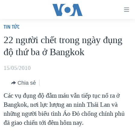
Đường
dẫn
TIN TỨC
truy
TRANG CHỦ
22 người chết trong ngày đụng
cập
VIỆT NAM
độ thứ ba ở Bangkok
Tới
HOA KỲ
nội
BIỂN ĐÔNG
15/05/2010
dung
THẾ GIỚI
chính
Chia sẻ
BLOG
Tới
Các vụ đụng độ đẫm máu vẫn tiếp tục nổ ra ở
điều
DIỄN ĐÀN
Bangkok, nơi lực lượng an ninh Thái Lan và
hướng
MỤC
những người biểu tình Áo Ðỏ chống chính phủ
chính
CHUYÊN ĐỀ
TỰ DO BÁO CHÍ
đã giao chiến tới đêm hôm nay.
Đi
HỌC TIẾNG ANH
VẠCH TRẦN TIN GIẢ
CHIẾN TRANH THƯƠNG MẠI CỦA MỸ: QUÁ KHỨ VÀ HIỆN
tới