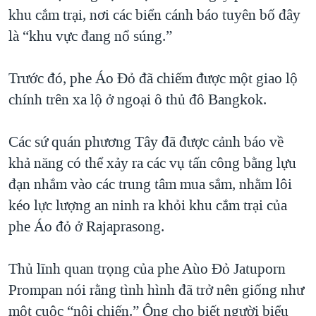
khu cắm trại, nơi các biển cánh báo tuyên bố đây
QUAN HỆ VIỆT MỸ
là “khu vực đang nổ súng.”
Trước đó, phe Áo Đỏ đã chiếm được một giao lộ
chính trên xa lộ ở ngoại ô thủ đô Bangkok.
Các sứ quán phương Tây đã được cảnh báo về
khả năng có thể xảy ra các vụ tấn công bằng lựu
đạn nhắm vào các trung tâm mua sắm, nhằm lôi
kéo lực lượng an ninh ra khỏi khu cắm trại của
phe Áo đỏ ở Rajaprasong.
Thủ lĩnh quan trọng của phe Aùo Đỏ Jatuporn
Prompan nói rằng tình hình đã trở nên giống như
một cuộc “nội chiến.” Ông cho biết người biểu