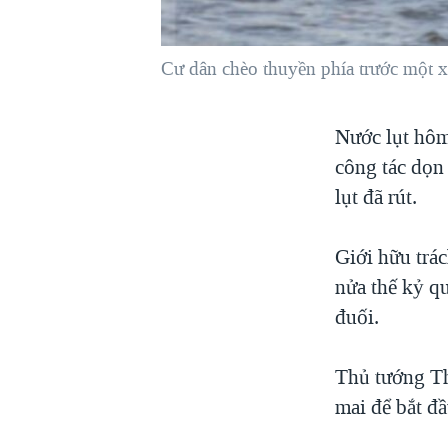
VIỆT NAM
NGƯ DÂN VIỆT VÀ LÀN SÓNG
Cư dân chèo thuyền phía trước một x
TRỘM HẢI SÂM
BÊN KIA QUỐC LỘ: TIẾNG VỌNG
Nước lụt hôm
TỪ NÔNG THÔN MỸ
công tác dọn 
QUAN HỆ VIỆT MỸ
lụt đã rút.
Giới hữu trác
nửa thế kỷ q
đuối.
Thủ tướng Th
mai để bắt đầ