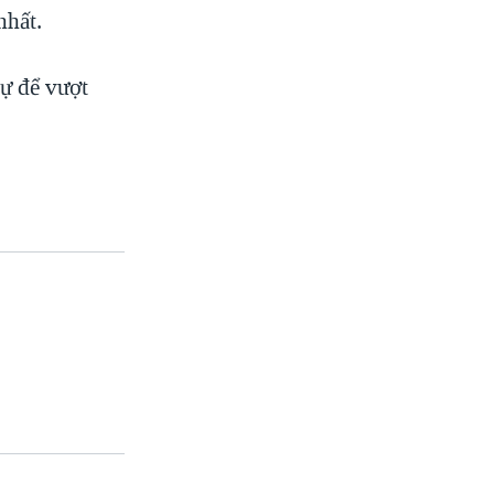
nhất.
sự để vượt