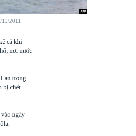
7/11/2011
kể cả khi
phố, nơi nước
i Lan trong
 bị chết
p vào ngày
ôla.