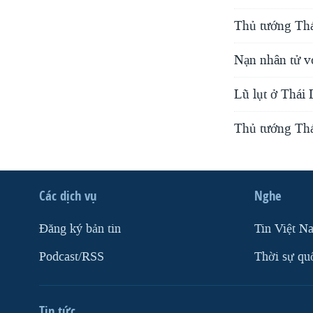
Thủ tướng Thái
Nạn nhân tử vo
Lũ lụt ở Thái
Thủ tướng Thá
Các dịch vụ
Nghe
Ðăng ký bản tin
Tin Việt N
Podcast/RSS
Thời sự qu
Tin tức