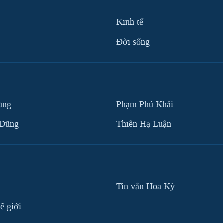
Kinh tế
Ðời sống
ùng
Phạm Phú Khải
 Dũng
Thiên Hạ Luận
Tin vắn Hoa Kỳ
ế giới