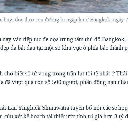
e buýt dọc theo con đường bị ngập lụt ở Bangkok, ngày 
 nay vẫn tiếp tục đe dọa trung tâm thủ đô Bangkok, 
dẹp đã bắt đầu tại một số khu vực ở phía bắc thành 
h cho biết số tử vong trong trận lụt tồi tệ nhất ở Thá
ua đã vượt quá con số 500 người, phần đông nạn nhân
ái Lan Yingluck Shinawatra tuyên bố nội các sẽ họ
u cứu xét kế hoạch tái thiết ước tính trị giá hơn 3 tỷ đ