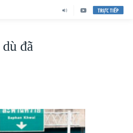
TRỰC TIẾP
 dù đã