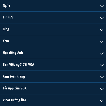
Nghe
Tin tức
Blog
Xem
Học tiếng Anh
Ban Việt ngữ đài VOA
Xem toàn trang
Tải App của VOA
Vượt tường lửa