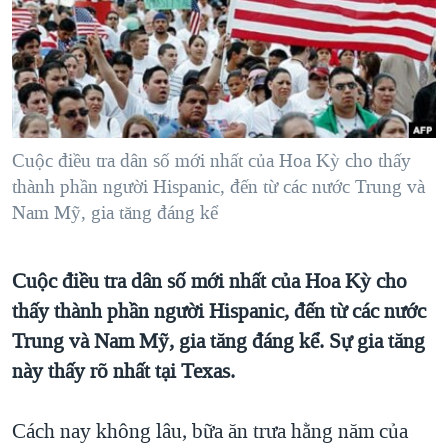
TẠI
VIDEO
"Tìm"
NGƯỜI VIỆT HẢI NGOẠI
HÀNH TRÌNH BẦU CỬ 2024
NGHE
ĐỜI SỐNG
MỘT NĂM CHIẾN TRANH TẠI DẢI GAZA
KINH TẾ
MẠNG XÃ HỘI
GIẢI MÃ VÀNH ĐAI & CON ĐƯỜNG
KHOA HỌC
NGÀY TỊ NẠN THẾ GIỚI
Cuộc điều tra dân số mới nhất của Hoa Kỳ cho thấy
SỨC KHOẺ
thành phần người Hispanic, đến từ các nước Trung và
TRỊNH VĨNH BÌNH - NGƯỜI HẠ 'BÊN THẮNG CUỘC'
Ngôn ngữ khác
VĂN HOÁ
Nam Mỹ, gia tăng đáng kể
GROUND ZERO – XƯA VÀ NAY
THỂ THAO
CHI PHÍ CHIẾN TRANH AFGHANISTAN
GIÁO DỤC
Cuộc điều tra dân số mới nhất của Hoa Kỳ cho
CÁC GIÁ TRỊ CỘNG HÒA Ở VIỆT NAM
thấy thành phần người Hispanic, đến từ các nước
THƯỢNG ĐỈNH TRUMP-KIM TẠI VIỆT NAM
Trung và Nam Mỹ, gia tăng đáng kể. Sự gia tăng
TRỊNH VĨNH BÌNH VS. CHÍNH PHỦ VIỆT NAM
này thấy rõ nhất tại Texas.
NGƯ DÂN VIỆT VÀ LÀN SÓNG TRỘM HẢI SÂM
Cách nay không lâu, bữa ăn trưa hằng năm của
BÊN KIA QUỐC LỘ: TIẾNG VỌNG TỪ NÔNG THÔN MỸ