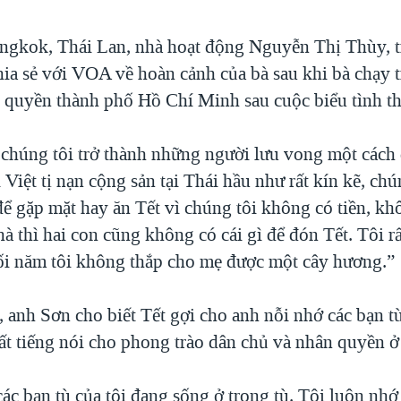
ngkok, Thái Lan, nhà hoạt động Nguyễn Thị Thùy,
hia sẻ với VOA về hoàn cảnh của bà sau khi bà chạy t
h quyền thành phố Hồ Chí Minh sau cuộc biểu tình t
chúng tôi trở thành những người lưu vong một cách
iệt tị nạn cộng sản tại Thái hầu như rất kín kẽ, ch
để gặp mặt hay ăn Tết vì chúng tôi không có tiền, kh
à thì hai con cũng không có cái gì để đón Tết. Tôi r
 năm tôi không thắp cho mẹ được một cây hương.”
, anh Sơn cho biết Tết gợi cho anh nỗi nhớ các bạn t
ất tiếng nói cho phong trào dân chủ và nhân quyền ở
ác bạn tù của tôi đang sống ở trong tù. Tôi luôn nhớ