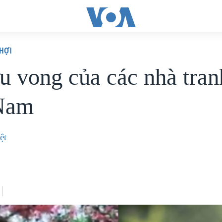
HỢI
ưu vong của các nhà tran
 Nam
ệt