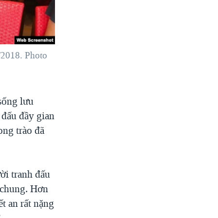
/2018. Photo
sống lưu
 đấu đầy gian
ong trào đã
ời tranh đấu
 chung. Hơn
t an rất nặng
”