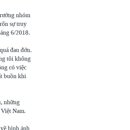
 trưởng nhóm
rốn sự truy
háng 6/2018.
 quá đau đớn.
úng tôi không
ông có việc
ất buồn khi
ù, những
 Việt Nam.
 về hình ảnh