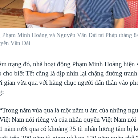
 Phạm Minh Hoàng và Nguyễn Văn Đài tại Pháp tháng 8
yễn Văn Đài
âm trạng đó, nhà hoạt động Phạm Minh Hoàng hiện 
 cho biết Tết cũng là dịp nhìn lại chặng đường tranh
ời gian vừa qua với hàng chục người dấn thân vào ph
g:
“Trong năm vừa qua là một năm u ám của những ngư
Việt Nam nói riêng và của nhân quyền Việt Nam nói
1 năm rưỡi qua có khoảng 25 tù nhân lương tâm bị kế
với trên 200 năm tù giam và hơn 120 năm quản chế.