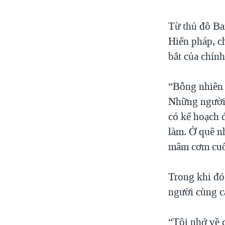
Từ thủ đô Ba
Hiến pháp, c
bắt của chín
“Bỗng nhiên 
Những người V
có kế hoạch 
làm. Ở quê nh
mâm cơm cuối
Trong khi đó
người cùng c
“Tôi nhớ về c