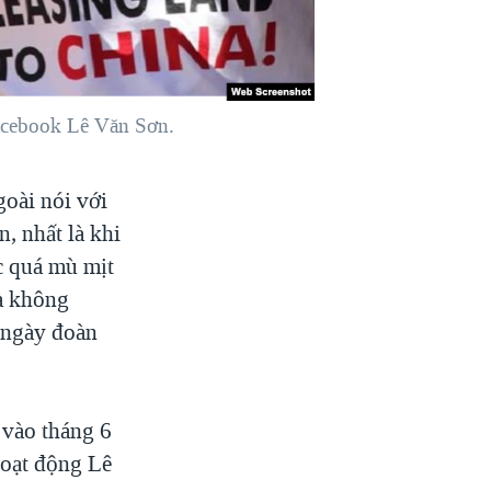
acebook Lê Văn Sơn.
oài nói với
, nhất là khi
c quá mù mịt
và không
 ngày đoàn
 vào tháng 6
hoạt động Lê