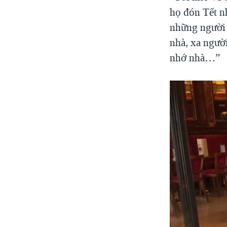
họ đón Tết nh
những người y
nhà, xa người
nhớ nhà…”