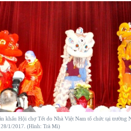
sân khấu Hội chợ Tết do Nhà Việt Nam tổ chức tại trườn
 28/1/2017. (Hình: Trà Mi)