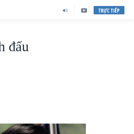
TRỰC TIẾP
h đấu