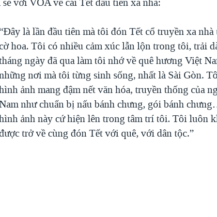
 sẻ với VOA về cái Tết đầu tiên xa nhà:
“Đây là lần đầu tiên mà tôi đón Tết cổ truyền xa nhà 
cờ hoa. Tôi có nhiều cảm xúc lẫn lộn trong tôi, trải 
tháng ngày đã qua làm tôi nhớ về quê hương Việt Na
những nơi mà tôi từng sinh sống, nhất là Sài Gòn. T
hình ảnh mang đậm nết văn hóa, truyền thống của ng
Nam như chuẩn bị nấu bánh chưng, gói bánh chưn
hình ảnh này cứ hiện lên trong tâm trí tôi. Tôi luôn 
được trở về cùng đón Tết với quê, với dân tộc.”