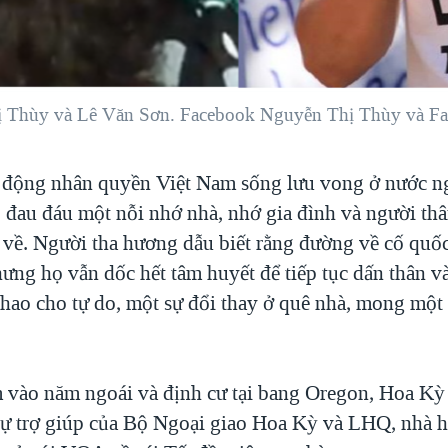
ị Thùy và Lê Văn Sơn. Facebook Nguyễn Thị Thùy và F
 động nhân quyền Việt Nam sống lưu vong ở nước ng
đau đáu một nỗi nhớ nhà, nhớ gia đình và người thân
 về. Người tha hương dẫu biết rằng đường về cố quố
hưng họ vẫn dốc hết tâm huyết để tiếp tục dấn thân 
hao cho tự do, một sự đổi thay ở quê nhà, mong một
 vào năm ngoái và định cư tại bang Oregon, Hoa Kỳ
sự trợ giúp của Bộ Ngoại giao Hoa Kỳ và LHQ, nhà 