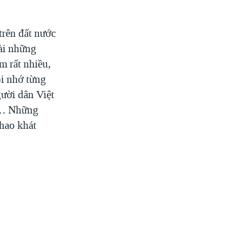
trên đất nước
dài những
m rất nhiều,
ôi nhớ từng
ười dân Việt
g… Những
khao khát