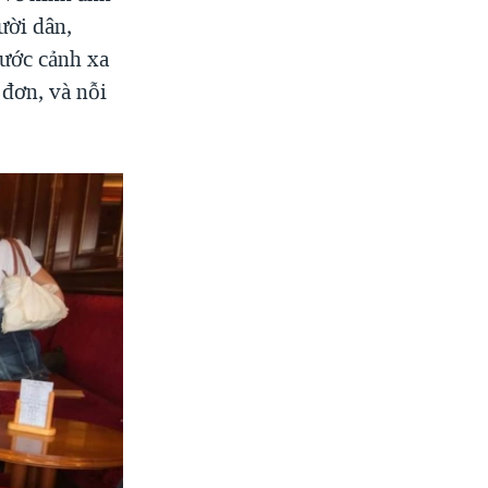
ười dân,
rước cảnh xa
 đơn, và nỗi