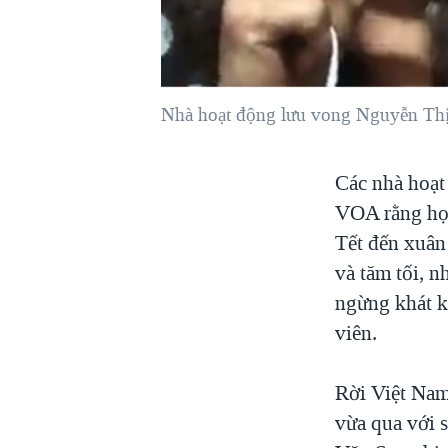
VIỆT NAM
NGƯ DÂN VIỆT VÀ LÀN SÓNG
TRỘM HẢI SÂM
Nhà hoạt động lưu vong Nguyễn Th
BÊN KIA QUỐC LỘ: TIẾNG VỌNG
TỪ NÔNG THÔN MỸ
QUAN HỆ VIỆT MỸ
Các nhà hoạt
VOA rằng họ 
Tết đến xuân
và tăm tối, n
ngừng khát k
viên.
Rời Việt Nam
vừa qua với 