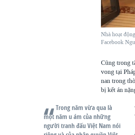
Nhà hoạt động
Facebook Ngu
Cũng trong t
vong tại Pháp
nan trong th
bị kết án nặn
Trong năm vừa qua là
một năm u ám của những
người tranh đấu Việt Nam nói
riêng và của nhân quyền Việt