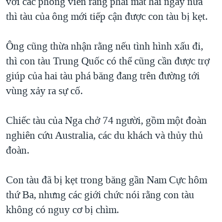
với các phóng viên rằng phải mất hai ngày nữa
QUAN HỆ VIỆT MỸ
thì tàu của ông mới tiếp cận được con tàu bị kẹt.
Ông cũng thừa nhận rằng nếu tình hình xấu đi,
thì con tàu Trung Quốc có thể cũng cần được trợ
giúp của hai tàu phá băng đang trên đường tới
vùng xảy ra sự cố.
Chiếc tàu của Nga chở 74 người, gồm một đoàn
nghiên cứu Australia, các du khách và thủy thủ
đoàn.
Con tàu đã bị kẹt trong băng gần Nam Cực hôm
thứ Ba, nhưng các giới chức nói rằng con tàu
không có nguy cơ bị chìm.