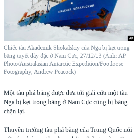
TẠI
VIDEO
"Tìm"
NGƯỜI VIỆT HẢI NGOẠI
HÀNH TRÌNH BẦU CỬ 2024
NGHE
ĐỜI SỐNG
MỘT NĂM CHIẾN TRANH TẠI DẢI GAZA
KINH TẾ
MẠNG XÃ HỘI
GIẢI MÃ VÀNH ĐAI & CON ĐƯỜNG
KHOA HỌC
NGÀY TỊ NẠN THẾ GIỚI
Chiếc tàu Akademik Shokalskiy của Nga bị kẹt trong
SỨC KHOẺ
băng tuyết dày đặc ở Nam Cực, 27/12/13 (Ảnh: AP
TRỊNH VĨNH BÌNH - NGƯỜI HẠ 'BÊN THẮNG CUỘC'
Ngôn ngữ khác
VĂN HOÁ
Photo/Australasian Antarctic Expedition/Footloose
GROUND ZERO – XƯA VÀ NAY
Fotography, Andrew Peacock)
THỂ THAO
CHI PHÍ CHIẾN TRANH AFGHANISTAN
GIÁO DỤC
CÁC GIÁ TRỊ CỘNG HÒA Ở VIỆT NAM
Một tàu phá băng được đưa tới giải cứu một tàu
Nga bị kẹt trong băng ở Nam Cực cũng bị băng
THƯỢNG ĐỈNH TRUMP-KIM TẠI VIỆT NAM
chặn lại.
TRỊNH VĨNH BÌNH VS. CHÍNH PHỦ VIỆT NAM
NGƯ DÂN VIỆT VÀ LÀN SÓNG TRỘM HẢI SÂM
Thuyền trưởng tàu phá băng của Trung Quốc nói
BÊN KIA QUỐC LỘ: TIẾNG VỌNG TỪ NÔNG THÔN MỸ