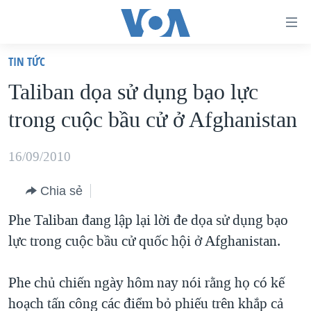
Đường
dẫn
TIN TỨC
truy
TRANG CHỦ
Taliban dọa sử dụng bạo lực
cập
VIỆT NAM
trong cuộc bầu cử ở Afghanistan
Tới
HOA KỲ
nội
BIỂN ĐÔNG
16/09/2010
dung
THẾ GIỚI
chính
Chia sẻ
BLOG
Tới
Phe Taliban đang lập lại lời đe dọa sử dụng bạo
điều
DIỄN ĐÀN
lực trong cuộc bầu cử quốc hội ở Afghanistan.
hướng
MỤC
chính
CHUYÊN ĐỀ
TỰ DO BÁO CHÍ
Phe chủ chiến ngày hôm nay nói rằng họ có kế
Đi
HỌC TIẾNG ANH
hoạch tấn công các điểm bỏ phiếu trên khắp cả
VẠCH TRẦN TIN GIẢ
CHIẾN TRANH THƯƠNG MẠI CỦA MỸ: QUÁ KHỨ VÀ HIỆN
tới