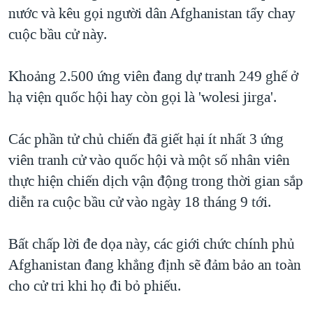
TẠI
nước và kêu gọi người dân Afghanistan tẩy chay
VIDEO
"Tìm"
NGƯỜI VIỆT HẢI NGOẠI
HÀNH TRÌNH BẦU CỬ 2024
cuộc bầu cử này.
NGHE
ĐỜI SỐNG
MỘT NĂM CHIẾN TRANH TẠI DẢI GAZA
KINH TẾ
Khoảng 2.500 ứng viên đang dự tranh 249 ghế ở
MẠNG XÃ HỘI
GIẢI MÃ VÀNH ĐAI & CON ĐƯỜNG
KHOA HỌC
hạ viện quốc hội hay còn gọi là 'wolesi jirga'.
NGÀY TỊ NẠN THẾ GIỚI
SỨC KHOẺ
TRỊNH VĨNH BÌNH - NGƯỜI HẠ 'BÊN THẮNG CUỘC'
Các phần tử chủ chiến đã giết hại ít nhất 3 ứng
Ngôn ngữ khác
VĂN HOÁ
GROUND ZERO – XƯA VÀ NAY
viên tranh cử vào quốc hội và một số nhân viên
THỂ THAO
thực hiện chiến dịch vận động trong thời gian sắp
CHI PHÍ CHIẾN TRANH AFGHANISTAN
GIÁO DỤC
diễn ra cuộc bầu cử vào ngày 18 tháng 9 tới.
CÁC GIÁ TRỊ CỘNG HÒA Ở VIỆT NAM
THƯỢNG ĐỈNH TRUMP-KIM TẠI VIỆT NAM
Bất chấp lời đe dọa này, các giới chức chính phủ
TRỊNH VĨNH BÌNH VS. CHÍNH PHỦ VIỆT NAM
Afghanistan đang khẳng định sẽ đảm bảo an toàn
NGƯ DÂN VIỆT VÀ LÀN SÓNG TRỘM HẢI SÂM
cho cử tri khi họ đi bỏ phiếu.
BÊN KIA QUỐC LỘ: TIẾNG VỌNG TỪ NÔNG THÔN MỸ