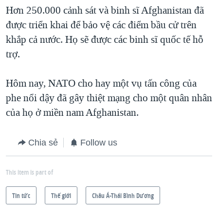
Hơn 250.000 cảnh sát và binh sĩ Afghanistan đã
QUAN HỆ VIỆT MỸ
được triển khai để bảo vệ các điểm bầu cử trên
khắp cả nước. Họ sẽ được các binh sĩ quốc tế hỗ
trợ.
Hôm nay, NATO cho hay một vụ tấn công của
phe nổi dậy đã gây thiệt mạng cho một quân nhân
của họ ở miền nam Afghanistan.
Chia sẻ
Follow us
This item is part of
Tin tức
Thế giới
Châu Á-Thái Bình Dương