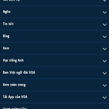
Nghe
Tin tức
Blog
Xem
Học tiếng Anh
Ban Việt ngữ đài VOA
Xem toàn trang
Tải App của VOA
Vượt tường lửa