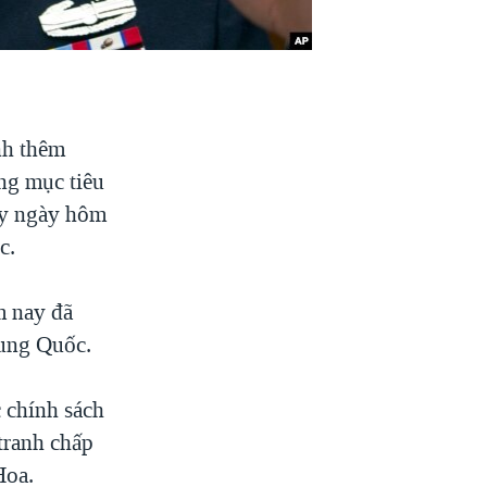
nh thêm
ng mục tiêu
ậy ngày hôm
c.
m nay đã
rung Quốc.
 chính sách
tranh chấp
Hoa.