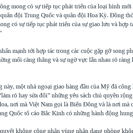
ông mong có sự tiếp tục phát triển của loại hình mới
 quân đội Trung Quốc và quân đội Hoa Kỳ. Đồng thờ
ng có sự tiếp tục phát triển của sự giao lưu và hợp 
"
nhấn mạnh tới hợp tác trong các cuộc gặp gỡ song p
hững mối căng thẳng và sự ngờ vực lẫn nhau rõ ràng l
g này, một nhà ngoại giao hàng đầu của Mỹ đã công 
làm rõ hay sửa đổi” những yêu sách chủ quyền rộng
a, nơi mà Việt Nam gọi là Biển Đông và là nơi mà 
ung Quốc tố cáo Bắc Kinh có những hành động hung
 quyết không công nhận vùng nhận dạng phòng khô