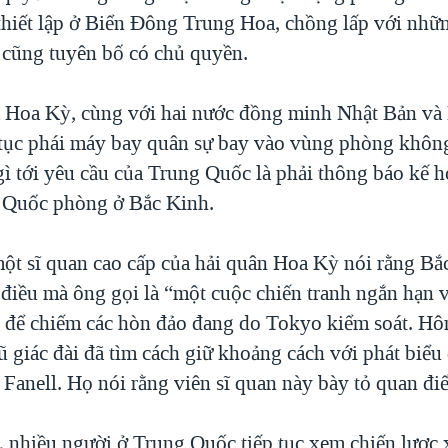
hiết lập ở Biển Đông Trung Hoa, chồng lấp với nhữ
cũng tuyên bố có chủ quyền.
 Hoa Kỳ, cùng với hai nước đồng minh Nhật Bản và
p tục phái máy bay quân sự bay vào vùng phòng khôn
gì tới yêu cầu của Trung Quốc là phải thông báo kế 
 Quốc phòng ở Bắc Kinh.
một sĩ quan cao cấp của hải quân Hoa Kỳ nói rằng B
điều mà ông gọi là “một cuộc chiến tranh ngắn hạn và
 để chiếm các hòn đảo đang do Tokyo kiểm soát. Hô
ũ giác đài đã tìm cách giữ khoảng cách với phát biể
 Fanell. Họ nói rằng viên sĩ quan này bày tỏ quan đi
, nhiều người ở Trung Quốc tiếp tục xem chiến lược 