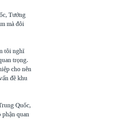
uốc, Tướng
âm mà đôi
n tôi nghĩ
quan trọng.
hiệp cho nên
 vấn đề khu
Trung Quốc,
bộ phận quan