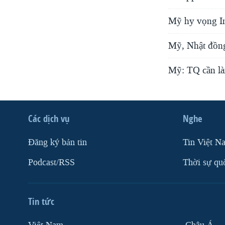
Mỹ hy vọng In
Mỹ, Nhật đồn
Mỹ: TQ cần là
Các dịch vụ
Nghe
Ðăng ký bản tin
Tin Việt N
Podcast/RSS
Thời sự qu
Tin tức