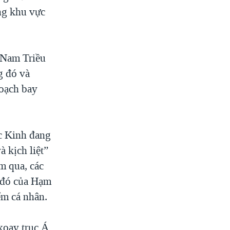
ng khu vực
 Nam Triều
g đó và
hoạch bay
ắc Kinh đang
 kịch liệt”
m qua, các
u đó của Hạm
ểm cá nhân.
xoay trục Á