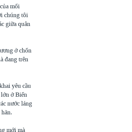
 của mối
i chúng tôi
tác giữa quân
hương ở chốn
à đang trên
khai yêu cầu
 lớn ở Biển
các nước láng
 hãn.
ng mới mà