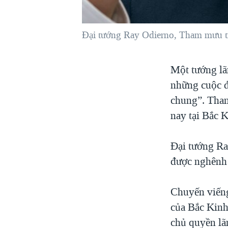
VIỆT NAM
NGƯ DÂN VIỆT VÀ LÀN SÓNG
Đại tướng Ray Odierno, Tham mưu 
TRỘM HẢI SÂM
BÊN KIA QUỐC LỘ: TIẾNG VỌNG
Một tướng lã
TỪ NÔNG THÔN MỸ
những cuộc đ
QUAN HỆ VIỆT MỸ
chung”. Tha
nay tại Bắc 
Đại tướng R
được nghênh 
Chuyến viếng
của Bắc Kinh
chủ quyền lã