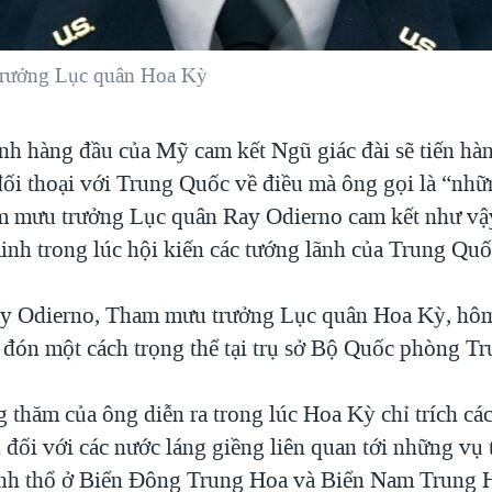
trưởng Lục quân Hoa Kỳ
nh hàng đầu của Mỹ cam kết Ngũ giác đài sẽ tiến hà
ối thoại với Trung Quốc về điều mà ông gọi là “nhữ
m mưu trưởng Lục quân Ray Odierno cam kết như v
Kinh trong lúc hội kiến các tướng lãnh của Trung Quố
ay Odierno, Tham mưu trưởng Lục quân Hoa Kỳ, hô
đón một cách trọng thể tại trụ sở Bộ Quốc phòng T
 thăm của ông diễn ra trong lúc Hoa Kỳ chỉ trích các
 đối với các nước láng giềng liên quan tới những vụ 
nh thổ ở Biển Đông Trung Hoa và Biển Nam Trung 