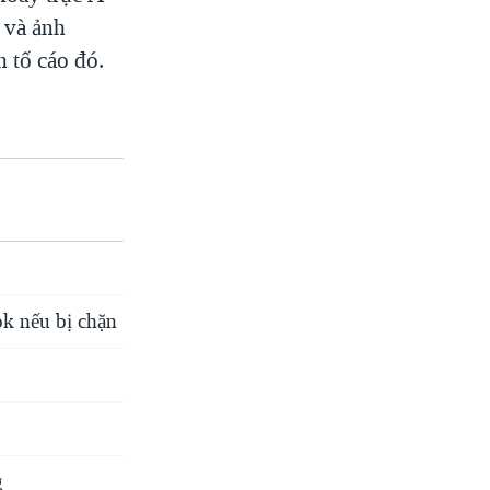
 và ảnh
 tố cáo đó.
k nếu bị chặn
g