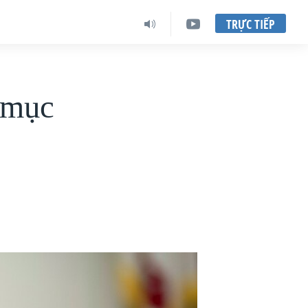
TRỰC TIẾP
 mục