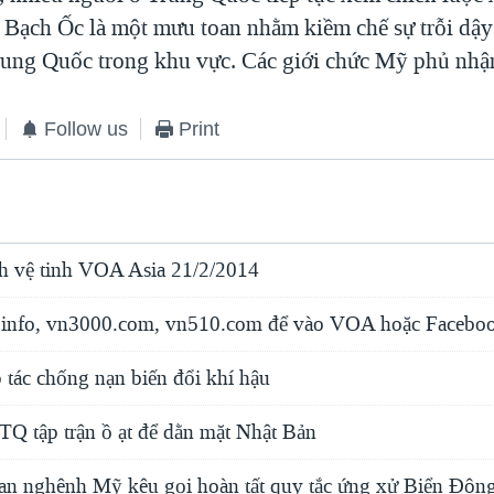
 Bạch Ốc là một mưu toan nhằm kiềm chế sự trỗi dậy
ung Quốc trong khu vực. Các giới chức Mỹ phủ nhận
Follow us
Print
h vệ tinh VOA Asia 21/2/2014
info, vn3000.com, vn510.com để vào VOA hoặc Faceboo
tác chống nạn biến đổi khí hậu
TQ tập trận ồ ạt để dằn mặt Nhật Bản
oan nghênh Mỹ kêu gọi hoàn tất quy tắc ứng xử Biển Đôn