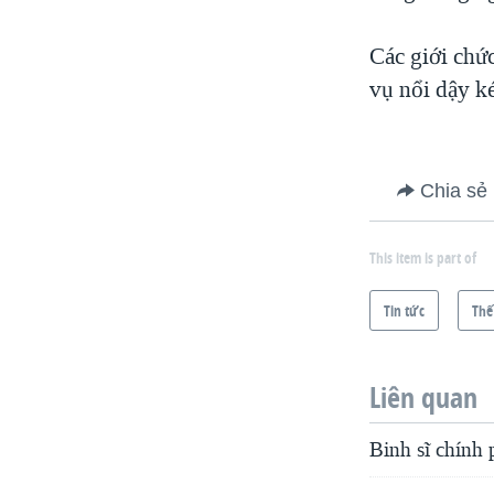
Các giới chứ
vụ nổi dậy k
Chia sẻ
This item is part of
Tin tức
Thế
Liên quan
Binh sĩ chính 