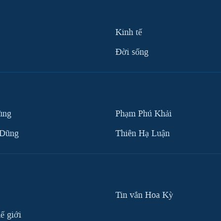
Kinh tế
Ðời sống
ùng
Phạm Phú Khải
 Dũng
Thiên Hạ Luận
Tin vắn Hoa Kỳ
ế giới