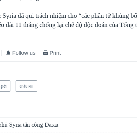
c Syria đã qui trách nhiệm cho “các phần tử khủng bố
éo dài 11 tháng chống lại chế độ độc đoán của Tổng 
Follow us
Print
 giới
Châu Phi
phủ Syria tấn công Daraa