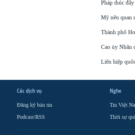
Pháp thúc đẩy
Mỹ nêu quan n
Thành phố Hom
Cao ủy Nhân q
Liên hiệp quốc
Các dịch vụ
Nghe
Ðăng ký bản tin
Tin Việt N
Podcast/RSS
Thời sự qu