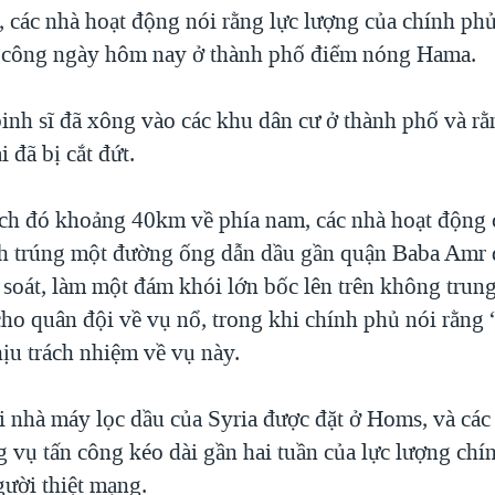
, các nhà hoạt động nói rằng lực lượng của chính phủ
 công ngày hôm nay ở thành phố điểm nóng Hama.
binh sĩ đã xông vào các khu dân cư ở thành phố và r
i đã bị cắt đứt.
ch đó khoảng 40km về phía nam, các nhà hoạt động 
h trúng một đường ống dẫn dầu gần quận Baba Amr 
 soát, làm một đám khói lớn bốc lên trên không trun
cho quân đội về vụ nổ, trong khi chính phủ nói rằng
ịu trách nhiệm về vụ này.
i nhà máy lọc dầu của Syria được đặt ở Homs, và các
g vụ tấn công kéo dài gần hai tuần của lực lượng chí
gười thiệt mạng.