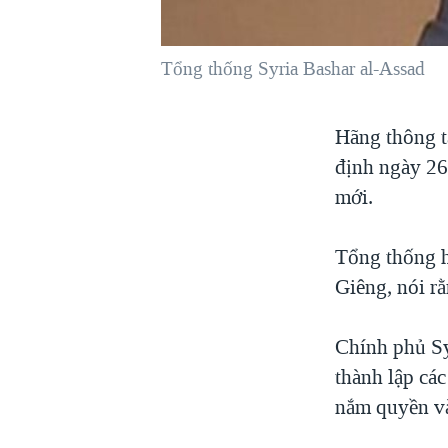
VIỆT NAM
NGƯ DÂN VIỆT VÀ LÀN SÓNG
Tổng thống Syria Bashar al-Assad
TRỘM HẢI SÂM
BÊN KIA QUỐC LỘ: TIẾNG VỌNG
Hãng thông t
TỪ NÔNG THÔN MỸ
định ngày 26
QUAN HỆ VIỆT MỸ
mới.
Tổng thống h
Giêng, nói rằ
Chính phủ Sy
thành lập cá
nắm quyền v