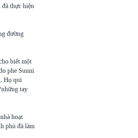
 đã thực hiện
ằng đường
cho biết một
do phe Sunni
g. Họ qui
 “những tay
 nhà hoạt
nh phủ đã làm