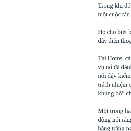
Trong khi đó
một cuộc tấn
Họ cho biết 
dây điện thoạ
Tại Homs, cá
vụ nổ đã đán
nổi dậy kiểm
trách nhiệm 
khủng bố” ch
Một trong ha
động nói rằn
hàng trăng n