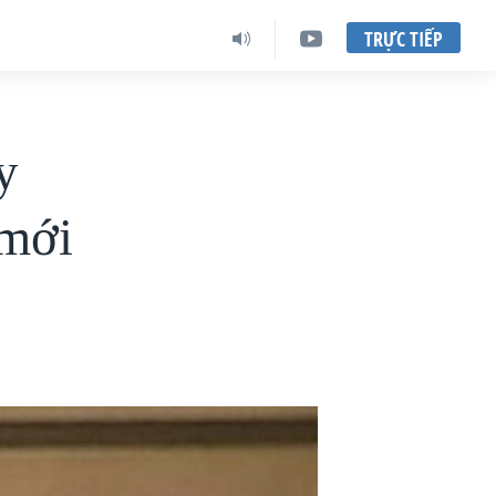
TRỰC TIẾP
y
 mới