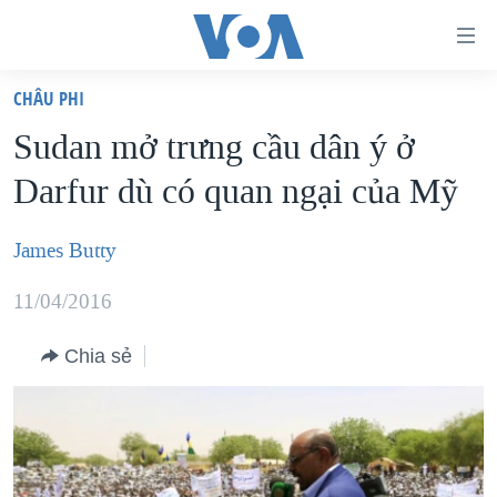
Đường
dẫn
CHÂU PHI
truy
TRANG CHỦ
Sudan mở trưng cầu dân ý ở
cập
VIỆT NAM
Darfur dù có quan ngại của Mỹ
Tới
HOA KỲ
nội
BIỂN ĐÔNG
James Butty
dung
THẾ GIỚI
chính
11/04/2016
BLOG
Tới
điều
Chia sẻ
DIỄN ĐÀN
hướng
MỤC
chính
CHUYÊN ĐỀ
TỰ DO BÁO CHÍ
Đi
HỌC TIẾNG ANH
VẠCH TRẦN TIN GIẢ
CHIẾN TRANH THƯƠNG MẠI CỦA MỸ: QUÁ KHỨ VÀ HIỆN
tới