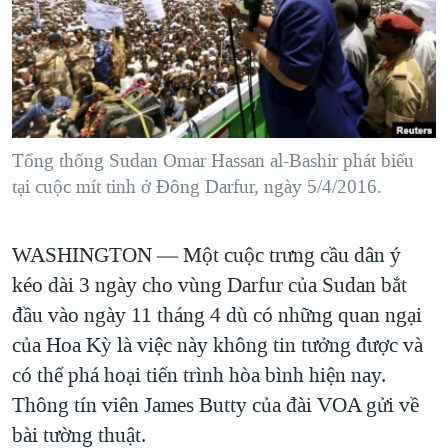
TẠI
VIDEO
"Tìm"
NGƯỜI VIỆT HẢI NGOẠI
HÀNH TRÌNH BẦU CỬ 2024
NGHE
ĐỜI SỐNG
MỘT NĂM CHIẾN TRANH TẠI DẢI GAZA
KINH TẾ
MẠNG XÃ HỘI
GIẢI MÃ VÀNH ĐAI & CON ĐƯỜNG
KHOA HỌC
NGÀY TỊ NẠN THẾ GIỚI
Tổng thống Sudan Omar Hassan al-Bashir phát biểu
SỨC KHOẺ
tại cuộc mít tinh ở Đông Darfur, ngày 5/4/2016.
TRỊNH VĨNH BÌNH - NGƯỜI HẠ 'BÊN THẮNG CUỘC'
Ngôn ngữ khác
VĂN HOÁ
GROUND ZERO – XƯA VÀ NAY
THỂ THAO
WASHINGTON —
Một cuộc trưng cầu dân ý
CHI PHÍ CHIẾN TRANH AFGHANISTAN
GIÁO DỤC
kéo dài 3 ngày cho vùng Darfur của Sudan bắt
CÁC GIÁ TRỊ CỘNG HÒA Ở VIỆT NAM
đầu vào ngày 11 tháng 4 dù có những quan ngại
THƯỢNG ĐỈNH TRUMP-KIM TẠI VIỆT NAM
của Hoa Kỳ là việc này không tin tưởng được và
TRỊNH VĨNH BÌNH VS. CHÍNH PHỦ VIỆT NAM
có thể phá hoại tiến trình hòa bình hiện nay.
Thông tín viên James Butty của đài VOA gửi về
NGƯ DÂN VIỆT VÀ LÀN SÓNG TRỘM HẢI SÂM
bài tường thuật.
BÊN KIA QUỐC LỘ: TIẾNG VỌNG TỪ NÔNG THÔN MỸ