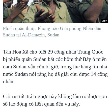
TẠI
VIDEO
"Tìm"
NGƯỜI VIỆT HẢI NGOẠI
HÀNH TRÌNH BẦU CỬ 2024
NGHE
ĐỜI SỐNG
MỘT NĂM CHIẾN TRANH TẠI DẢI GAZA
KINH TẾ
MẠNG XÃ HỘI
Phiến quân thuộc Phong trào Giải phóng Nhân dân
GIẢI MÃ VÀNH ĐAI & CON ĐƯỜNG
KHOA HỌC
Sudan tại Al-Damazin, Sudan
NGÀY TỊ NẠN THẾ GIỚI
SỨC KHOẺ
TRỊNH VĨNH BÌNH - NGƯỜI HẠ 'BÊN THẮNG CUỘC'
Ngôn ngữ khác
VĂN HOÁ
Tân Hoa Xã cho biết 29 công nhân Trung Quốc
GROUND ZERO – XƯA VÀ NAY
bị phiến quân Sudan bắt cóc hôm thứ Bảy ở miền
THỂ THAO
CHI PHÍ CHIẾN TRANH AFGHANISTAN
nam Sudan vẫn còn bị giữ, trong lúc hãng tin nhà
GIÁO DỤC
CÁC GIÁ TRỊ CỘNG HÒA Ở VIỆT NAM
nước Sudan nói rằng họ đã giải cứu được 14 công
nhân.
THƯỢNG ĐỈNH TRUMP-KIM TẠI VIỆT NAM
TRỊNH VĨNH BÌNH VS. CHÍNH PHỦ VIỆT NAM
Các tin tức trái ngược này không làm rõ được con
NGƯ DÂN VIỆT VÀ LÀN SÓNG TRỘM HẢI SÂM
số lao động có liên quan đến vụ này.
BÊN KIA QUỐC LỘ: TIẾNG VỌNG TỪ NÔNG THÔN MỸ