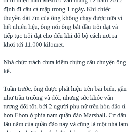
đi từ miền nam Mexico vào tháng 12 năm 2012
QUAN HỆ VIỆT MỸ
định đi câu cá mập trong 1 ngày. Khi chiếc
thuyền dài 7m của ông không chạy được nữa vì
hết nhiên liệu, ông nói ông bắt đầu trôi dạt và
tiếp tục trôi dạt cho đến khi đổ bộ cách nơi ra
khơi tới 11.000 kilomet.
Nhà chức trách chưa kiểm chứng câu chuyện ông
kể.
Tuần trước, ông được phát hiện trên bãi biển, gần
như trần truồng và đói, nhưng sức khỏe vẫn
tương đối tốt, bởi 2 người phụ nữ trên hòn đảo tí
hon Ebon ở phía nam quần đảo Marshall. Cư dân
lâu năm của quần đảo này và cũng là một nhà làm