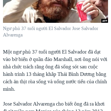
TẠI
VIDEO
"Tìm"
NGƯỜI VIỆT HẢI NGOẠI
HÀNH TRÌNH BẦU CỬ 2024
NGHE
ĐỜI SỐNG
MỘT NĂM CHIẾN TRANH TẠI DẢI GAZA
KINH TẾ
MẠNG XÃ HỘI
Ngư phủ 37 tuổi người El Salvador Jose Salvador
GIẢI MÃ VÀNH ĐAI & CON ĐƯỜNG
KHOA HỌC
Alvarenga
NGÀY TỊ NẠN THẾ GIỚI
SỨC KHOẺ
TRỊNH VĨNH BÌNH - NGƯỜI HẠ 'BÊN THẮNG CUỘC'
Ngôn ngữ khác
VĂN HOÁ
Một ngư phủ 37 tuổi người El Salvador đã dạt
GROUND ZERO – XƯA VÀ NAY
vào bờ biển ở quần đảo Marshall, nơi ông nói với
THỂ THAO
CHI PHÍ CHIẾN TRANH AFGHANISTAN
nhà chức trách rằng ông đã sống sót sau cuộc
GIÁO DỤC
CÁC GIÁ TRỊ CỘNG HÒA Ở VIỆT NAM
hành trình 13 tháng khắp Thái Bình Dương bằng
cách ăn thịt rùa sống và uống nước tiểu của chính
THƯỢNG ĐỈNH TRUMP-KIM TẠI VIỆT NAM
mình.
TRỊNH VĨNH BÌNH VS. CHÍNH PHỦ VIỆT NAM
NGƯ DÂN VIỆT VÀ LÀN SÓNG TRỘM HẢI SÂM
Jose Salvador Alvarenga cho biết ông đã ra khơi
BÊN KIA QUỐC LỘ: TIẾNG VỌNG TỪ NÔNG THÔN MỸ