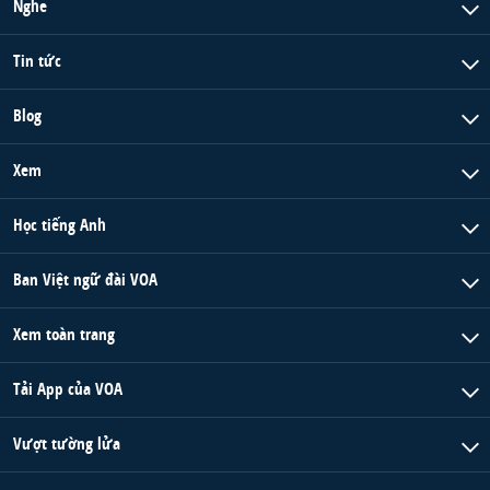
Nghe
Tin tức
Blog
Xem
Học tiếng Anh
Ban Việt ngữ đài VOA
Xem toàn trang
Tải App của VOA
Vượt tường lửa