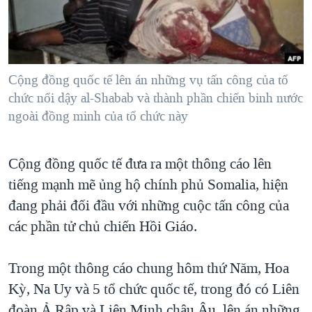
TẠI
VIDEO
"Tìm"
NGƯỜI VIỆT HẢI NGOẠI
HÀNH TRÌNH BẦU CỬ 2024
NGHE
ĐỜI SỐNG
MỘT NĂM CHIẾN TRANH TẠI DẢI GAZA
KINH TẾ
MẠNG XÃ HỘI
Cộng đồng quốc tế lên án những vụ tấn công của tổ
GIẢI MÃ VÀNH ĐAI & CON ĐƯỜNG
KHOA HỌC
chức nổi dậy al-Shabab và thành phần chiến binh nước
NGÀY TỊ NẠN THẾ GIỚI
ngoài đồng minh của tổ chức này
SỨC KHOẺ
TRỊNH VĨNH BÌNH - NGƯỜI HẠ 'BÊN THẮNG CUỘC'
Ngôn ngữ khác
VĂN HOÁ
GROUND ZERO – XƯA VÀ NAY
Cộng đồng quốc tế đưa ra một thông cáo lên
THỂ THAO
CHI PHÍ CHIẾN TRANH AFGHANISTAN
tiếng mạnh mẽ ủng hộ chính phủ Somalia, hiện
GIÁO DỤC
đang phải đối đầu với những cuộc tấn công của
CÁC GIÁ TRỊ CỘNG HÒA Ở VIỆT NAM
các phần tử chủ chiến Hồi Giáo.
THƯỢNG ĐỈNH TRUMP-KIM TẠI VIỆT NAM
TRỊNH VĨNH BÌNH VS. CHÍNH PHỦ VIỆT NAM
Trong một thông cáo chung hôm thứ Năm, Hoa
NGƯ DÂN VIỆT VÀ LÀN SÓNG TRỘM HẢI SÂM
Kỳ, Na Uy và 5 tổ chức quốc tế, trong đó có Liên
BÊN KIA QUỐC LỘ: TIẾNG VỌNG TỪ NÔNG THÔN MỸ
đoàn Ả Rập và Liên Minh châu Âu, lên án những