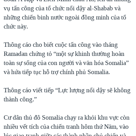
vụ tấn công của tổ chức nổi dậy al-Shabab và
QUAN HỆ VIỆT MỸ
những chiến binh nước ngoài đồng minh của tổ
chức này.
Thông cáo cho biết cuộc tấn công vào tháng
Ramadan chứng tỏ “một sự khinh thường hoàn
toàn sự sống của con người và văn hóa Somalia”
và hứa tiếp tục hỗ trợ chính phủ Somalia.
Thông cáo viết tiếp “Lực lượng nổi dậy sẽ không
thành công.”
Cư dân thủ đô Somalia chạy ra khỏi khu vực còn
nhiều vết tích của chiến tranh hôm thứ Năm, vào
lúc giao tranh giữa các thành phần chủ chiến và