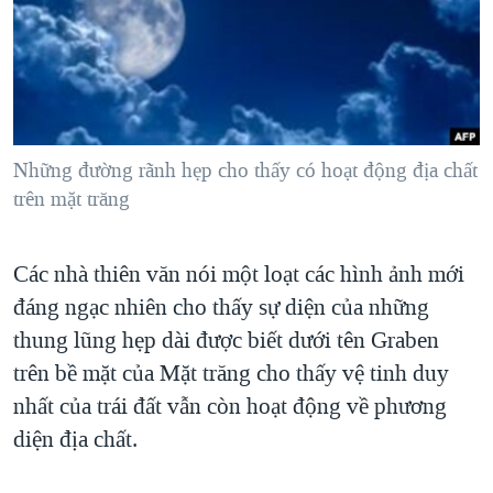
TẠI
VIDEO
"Tìm"
NGƯỜI VIỆT HẢI NGOẠI
HÀNH TRÌNH BẦU CỬ 2024
NGHE
ĐỜI SỐNG
MỘT NĂM CHIẾN TRANH TẠI DẢI GAZA
KINH TẾ
MẠNG XÃ HỘI
GIẢI MÃ VÀNH ĐAI & CON ĐƯỜNG
KHOA HỌC
NGÀY TỊ NẠN THẾ GIỚI
Những đường rãnh hẹp cho thấy có hoạt động địa chất
SỨC KHOẺ
trên mặt trăng
TRỊNH VĨNH BÌNH - NGƯỜI HẠ 'BÊN THẮNG CUỘC'
Ngôn ngữ khác
VĂN HOÁ
GROUND ZERO – XƯA VÀ NAY
THỂ THAO
Các nhà thiên văn nói một loạt các hình ảnh mới
CHI PHÍ CHIẾN TRANH AFGHANISTAN
GIÁO DỤC
đáng ngạc nhiên cho thấy sự diện của những
CÁC GIÁ TRỊ CỘNG HÒA Ở VIỆT NAM
thung lũng hẹp dài được biết dưới tên Graben
THƯỢNG ĐỈNH TRUMP-KIM TẠI VIỆT NAM
trên bề mặt của Mặt trăng cho thấy vệ tinh duy
nhất của trái đất vẫn còn hoạt động về phương
TRỊNH VĨNH BÌNH VS. CHÍNH PHỦ VIỆT NAM
diện địa chất.
NGƯ DÂN VIỆT VÀ LÀN SÓNG TRỘM HẢI SÂM
BÊN KIA QUỐC LỘ: TIẾNG VỌNG TỪ NÔNG THÔN MỸ