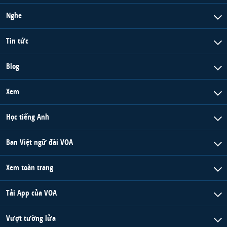
Nghe
Tin tức
Blog
Xem
Học tiếng Anh
Ban Việt ngữ đài VOA
Xem toàn trang
Tải App của VOA
Vượt tường lửa