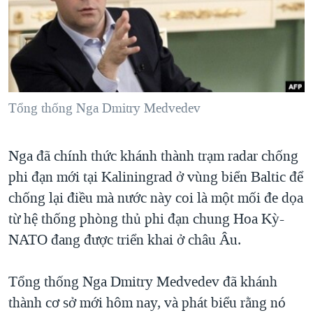
TẠI
VIDEO
"Tìm"
NGƯỜI VIỆT HẢI NGOẠI
HÀNH TRÌNH BẦU CỬ 2024
NGHE
ĐỜI SỐNG
MỘT NĂM CHIẾN TRANH TẠI DẢI GAZA
KINH TẾ
MẠNG XÃ HỘI
GIẢI MÃ VÀNH ĐAI & CON ĐƯỜNG
KHOA HỌC
NGÀY TỊ NẠN THẾ GIỚI
Tổng thống Nga Dmitry Medvedev
SỨC KHOẺ
TRỊNH VĨNH BÌNH - NGƯỜI HẠ 'BÊN THẮNG CUỘC'
Ngôn ngữ khác
VĂN HOÁ
Nga đã chính thức khánh thành trạm radar chống
GROUND ZERO – XƯA VÀ NAY
THỂ THAO
phi đạn mới tại Kaliningrad ở vùng biển Baltic để
CHI PHÍ CHIẾN TRANH AFGHANISTAN
GIÁO DỤC
chống lại điều mà nước này coi là một mối đe dọa
CÁC GIÁ TRỊ CỘNG HÒA Ở VIỆT NAM
từ hệ thống phòng thủ phi đạn chung Hoa Kỳ-
THƯỢNG ĐỈNH TRUMP-KIM TẠI VIỆT NAM
NATO đang được triển khai ở châu Âu.
TRỊNH VĨNH BÌNH VS. CHÍNH PHỦ VIỆT NAM
Tổng thống Nga Dmitry Medvedev đã khánh
NGƯ DÂN VIỆT VÀ LÀN SÓNG TRỘM HẢI SÂM
thành cơ sở mới hôm nay, và phát biểu rằng nó
BÊN KIA QUỐC LỘ: TIẾNG VỌNG TỪ NÔNG THÔN MỸ