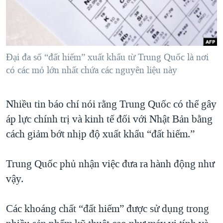
TẠI
VIDEO
"Tìm"
NGƯỜI VIỆT HẢI NGOẠI
HÀNH TRÌNH BẦU CỬ 2024
NGHE
ĐỜI SỐNG
MỘT NĂM CHIẾN TRANH TẠI DẢI GAZA
KINH TẾ
MẠNG XÃ HỘI
Đại đa số “đất hiếm” xuất khẩu từ Trung Quốc là nơi
GIẢI MÃ VÀNH ĐAI & CON ĐƯỜNG
KHOA HỌC
có các mỏ lớn nhất chứa các nguyên liệu này
NGÀY TỊ NẠN THẾ GIỚI
SỨC KHOẺ
TRỊNH VĨNH BÌNH - NGƯỜI HẠ 'BÊN THẮNG CUỘC'
Ngôn ngữ khác
VĂN HOÁ
Nhiều tin báo chí nói rằng Trung Quốc có thể gây
GROUND ZERO – XƯA VÀ NAY
áp lực chính trị và kinh tế đối với Nhật Bản bằng
THỂ THAO
CHI PHÍ CHIẾN TRANH AFGHANISTAN
cách giảm bớt nhịp độ xuất khẩu “đất hiếm.”
GIÁO DỤC
CÁC GIÁ TRỊ CỘNG HÒA Ở VIỆT NAM
Trung Quốc phủ nhận việc đưa ra hành động như
THƯỢNG ĐỈNH TRUMP-KIM TẠI VIỆT NAM
vậy.
TRỊNH VĨNH BÌNH VS. CHÍNH PHỦ VIỆT NAM
NGƯ DÂN VIỆT VÀ LÀN SÓNG TRỘM HẢI SÂM
Các khoáng chất “đất hiếm” được sử dụng trong
BÊN KIA QUỐC LỘ: TIẾNG VỌNG TỪ NÔNG THÔN MỸ