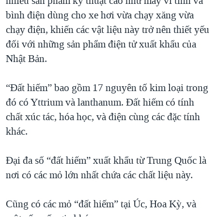
nhiều sản phẩm kỹ thuật cao như máy vi tính và
QUAN HỆ VIỆT MỸ
bình điện dùng cho xe hơi vừa chạy xăng vừa
chạy điện, khiến các vật liệu này trở nên thiết yếu
đối với những sản phẩm điện tử xuất khẩu của
Nhật Bản.
“Đất hiếm” bao gồm 17 nguyên tố kim loại trong
đó có Yttrium và lanthanum. Đất hiếm có tính
chất xúc tác, hóa học, và điện cùng các đặc tính
khác.
Đại đa số “đất hiếm” xuất khẩu từ Trung Quốc là
nơi có các mỏ lớn nhất chứa các chất liệu này.
Cũng có các mỏ “đất hiếm” tại Úc, Hoa Kỳ, và