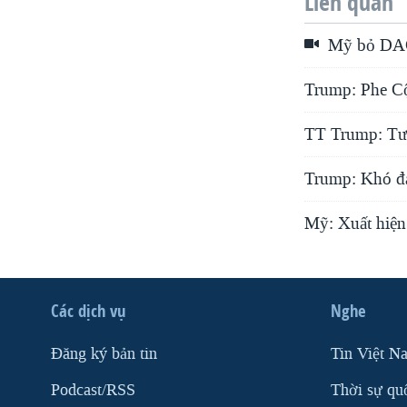
Liên quan
Mỹ bỏ DAC
Trump: Phe Cộ
TT Trump: Tườ
Trump: Khó đạ
Mỹ: Xuất hiện 
Các dịch vụ
Nghe
Ðăng ký bản tin
Tin Việt N
Podcast/RSS
Thời sự qu