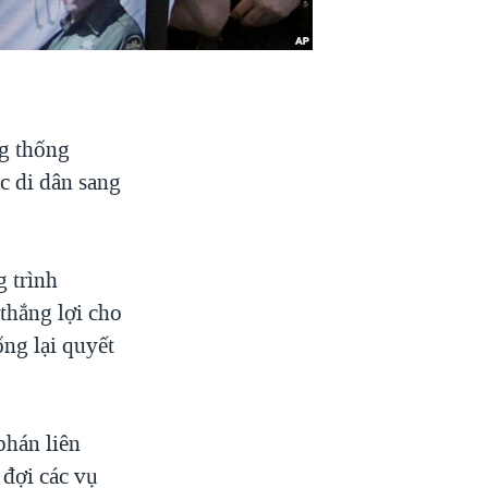
g thống
 di dân sang
 trình
thắng lợi cho
ống lại quyết
phán liên
 đợi các vụ