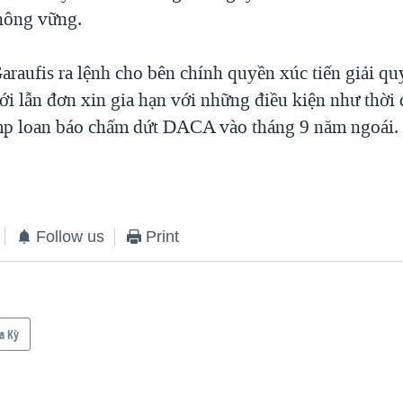
không vững.
raufis ra lệnh cho bên chính quyền xúc tiến giải qu
 lẫn đơn xin gia hạn với những điều kiện như thời 
mp loan báo chấm dứt DACA vào tháng 9 năm ngoái.
s
Follow us
Print
a Kỳ