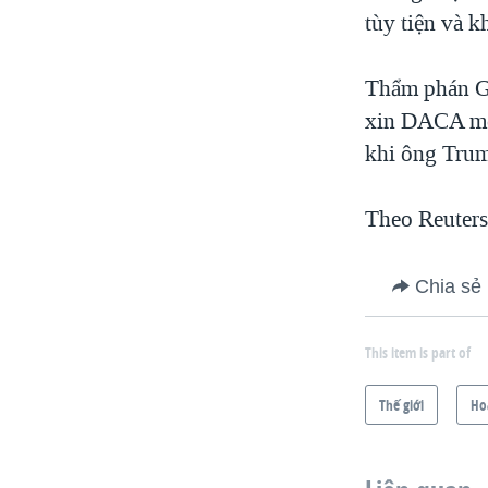
tùy tiện và 
Thẩm phán Ga
xin DACA mới
khi ông Tru
Theo Reuter
Chia sẻ
This item is part of
Thế giới
Ho