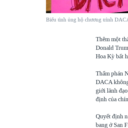
VIỆT NAM
NGƯ DÂN VIỆT VÀ LÀN SÓNG
Biểu tình ủng hộ chương trình DAC
TRỘM HẢI SÂM
BÊN KIA QUỐC LỘ: TIẾNG VỌNG
Thêm một th
TỪ NÔNG THÔN MỸ
Donald Trump
QUAN HỆ VIỆT MỸ
Hoa Kỳ bất h
Thẩm phán Ni
DACA không t
giới lãnh đạo
định của chí
Quyết định n
bang ở San F