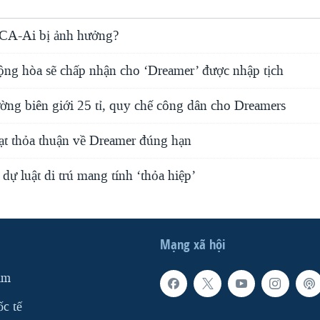
A-Ai bị ảnh hưởng?
ng hòa sẽ chấp nhận cho ‘Dreamer’ được nhập tịch
ng biên giới 25 tỉ, quy chế công dân cho Dreamers
t thỏa thuận về Dreamer đúng hạn
dự luật di trú mang tính ‘thỏa hiệp’
Mạng xã hội
am
ốc tế