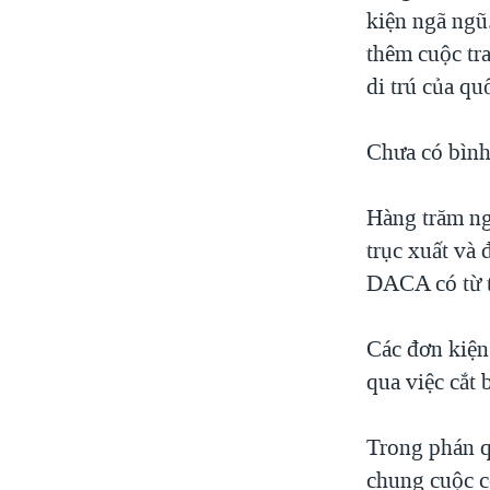
kiện ngã ngũ
thêm cuộc tra
di trú của qu
Chưa có bình
Hàng trăm ng
trục xuất và
DACA có từ 
Các đơn kiện
qua việc cắt
Trong phán q
chung cuộc c