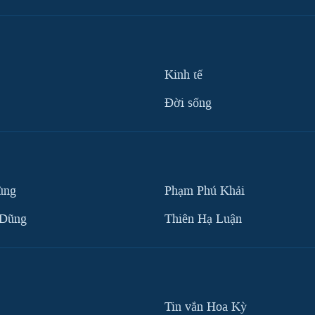
Kinh tế
Ðời sống
ùng
Phạm Phú Khải
 Dũng
Thiên Hạ Luận
Tin vắn Hoa Kỳ