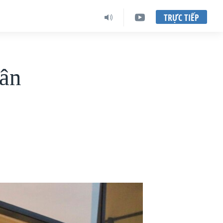
TRỰC TIẾP
dân