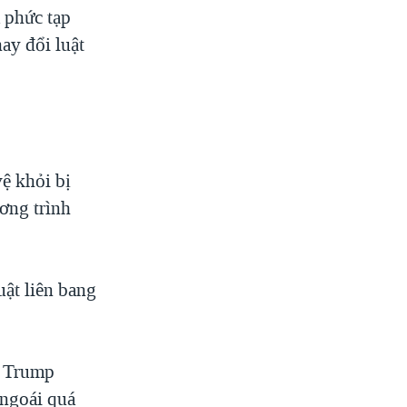
 phức tạp
ay đổi luật
ệ khỏi bị
ơng trình
ật liên bang
n Trump
ngoái quá