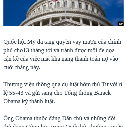
TẠI
VIDEO
"Tìm"
NGƯỜI VIỆT HẢI NGOẠI
HÀNH TRÌNH BẦU CỬ 2024
NGHE
ĐỜI SỐNG
MỘT NĂM CHIẾN TRANH TẠI DẢI GAZA
KINH TẾ
MẠNG XÃ HỘI
GIẢI MÃ VÀNH ĐAI & CON ĐƯỜNG
KHOA HỌC
Quốc hội Mỹ đã tăng quyền vay mượn của chính
NGÀY TỊ NẠN THẾ GIỚI
SỨC KHOẺ
phủ cho13 tháng tới và tránh được mối đe dọa
TRỊNH VĨNH BÌNH - NGƯỜI HẠ 'BÊN THẮNG CUỘC'
Ngôn ngữ khác
VĂN HOÁ
cận kề của việc mất khả năng thanh toán nợ vào
GROUND ZERO – XƯA VÀ NAY
cuối tháng này.
THỂ THAO
CHI PHÍ CHIẾN TRANH AFGHANISTAN
GIÁO DỤC
Thượng viện thông qua dự luật hôm thứ Tư với tỉ
CÁC GIÁ TRỊ CỘNG HÒA Ở VIỆT NAM
lệ 55-43 và gửi sang cho Tổng thống Barack
THƯỢNG ĐỈNH TRUMP-KIM TẠI VIỆT NAM
Obama ký thành luật.
TRỊNH VĨNH BÌNH VS. CHÍNH PHỦ VIỆT NAM
NGƯ DÂN VIỆT VÀ LÀN SÓNG TRỘM HẢI SÂM
Ông Obama thuộc đảng Dân chủ và những đối
BÊN KIA QUỐC LỘ: TIẾNG VỌNG TỪ NÔNG THÔN MỸ
thủ đảng Cộng hòa trong Quốc hội thường xuyên