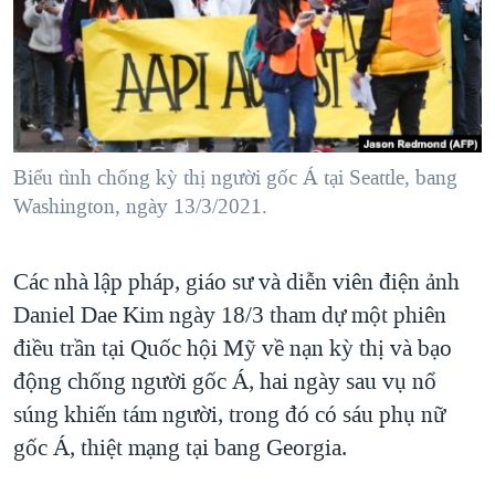
TẠI
VIDEO
"Tìm"
NGƯỜI VIỆT HẢI NGOẠI
HÀNH TRÌNH BẦU CỬ 2024
NGHE
ĐỜI SỐNG
MỘT NĂM CHIẾN TRANH TẠI DẢI GAZA
KINH TẾ
MẠNG XÃ HỘI
GIẢI MÃ VÀNH ĐAI & CON ĐƯỜNG
KHOA HỌC
NGÀY TỊ NẠN THẾ GIỚI
Biểu tình chống kỳ thị người gốc Á tại Seattle, bang
SỨC KHOẺ
Washington, ngày 13/3/2021.
TRỊNH VĨNH BÌNH - NGƯỜI HẠ 'BÊN THẮNG CUỘC'
Ngôn ngữ khác
VĂN HOÁ
GROUND ZERO – XƯA VÀ NAY
THỂ THAO
Các nhà lập pháp, giáo sư và diễn viên điện ảnh
CHI PHÍ CHIẾN TRANH AFGHANISTAN
GIÁO DỤC
Daniel Dae Kim ngày 18/3 tham dự một phiên
CÁC GIÁ TRỊ CỘNG HÒA Ở VIỆT NAM
điều trần tại Quốc hội Mỹ về nạn kỳ thị và bạo
THƯỢNG ĐỈNH TRUMP-KIM TẠI VIỆT NAM
động chống người gốc Á, hai ngày sau vụ nổ
TRỊNH VĨNH BÌNH VS. CHÍNH PHỦ VIỆT NAM
súng khiến tám người, trong đó có sáu phụ nữ
gốc Á, thiệt mạng tại bang Georgia.
NGƯ DÂN VIỆT VÀ LÀN SÓNG TRỘM HẢI SÂM
BÊN KIA QUỐC LỘ: TIẾNG VỌNG TỪ NÔNG THÔN MỸ