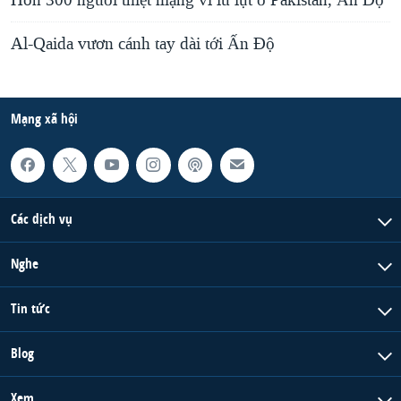
Hơn 300 người thiệt mạng vì lũ lụt ở Pakistan, Ấn Độ
Al-Qaida vươn cánh tay dài tới Ấn Độ
Mạng xã hội
Các dịch vụ
Nghe
Tin tức
Blog
Xem