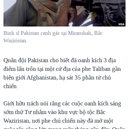
TẠI
VIDEO
"Tìm"
NGƯỜI VIỆT HẢI NGOẠI
HÀNH TRÌNH BẦU CỬ 2024
NGHE
ĐỜI SỐNG
MỘT NĂM CHIẾN TRANH TẠI DẢI GAZA
KINH TẾ
MẠNG XÃ HỘI
Binh sĩ Pakistan canh gác tại Miranshah, Bắc
GIẢI MÃ VÀNH ĐAI & CON ĐƯỜNG
KHOA HỌC
Waziristan.
NGÀY TỊ NẠN THẾ GIỚI
SỨC KHOẺ
TRỊNH VĨNH BÌNH - NGƯỜI HẠ 'BÊN THẮNG CUỘC'
Ngôn ngữ khác
VĂN HOÁ
Quân đội Pakistan cho biết đã oanh kích 3 địa
GROUND ZERO – XƯA VÀ NAY
điểm lẩn trốn tại một cứ địa của phe Taliban gần
THỂ THAO
CHI PHÍ CHIẾN TRANH AFGHANISTAN
biên giới Afghanistan, hạ sát 35 phần tử chủ
GIÁO DỤC
CÁC GIÁ TRỊ CỘNG HÒA Ở VIỆT NAM
chiến
THƯỢNG ĐỈNH TRUMP-KIM TẠI VIỆT NAM
Giới hữu trách nói rằng các cuộc oanh kích sáng
TRỊNH VĨNH BÌNH VS. CHÍNH PHỦ VIỆT NAM
sớm thứ Tư nhắm vào khu vực bộ tộc Bắc
NGƯ DÂN VIỆT VÀ LÀN SÓNG TRỘM HẢI SÂM
Waziristan, nơi phe chủ chiến này đã mở một
BÊN KIA QUỐC LỘ: TIẾNG VỌNG TỪ NÔNG THÔN MỸ