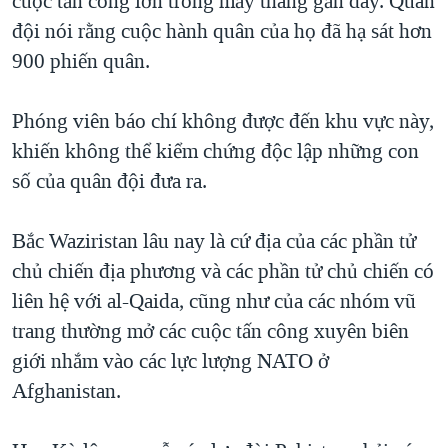
cuộc tấn công lớn trong mấy tháng gần đây. Quân
QUAN HỆ VIỆT MỸ
đội nói rằng cuộc hành quân của họ đã hạ sát hơn
900 phiến quân.
Phóng viên báo chí không được đến khu vực này,
khiến không thể kiểm chứng độc lập những con
số của quân đội đưa ra.
Bắc Waziristan lâu nay là cứ địa của các phần tử
chủ chiến địa phương và các phần tử chủ chiến có
liên hệ với al-Qaida, cũng như của các nhóm vũ
trang thường mở các cuộc tấn công xuyên biên
giới nhắm vào các lực lượng NATO ở
Afghanistan.