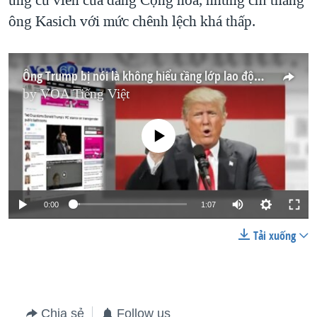
ông Kasich với mức chênh lệch khá thấp.
Ông Trump bị nói là không hiểu tầng lớp lao động (VOA60)
by
VOA Tiếng Việt
No media source currently available
0:00
1:07
Tải xuống
Chia sẻ
Follow us