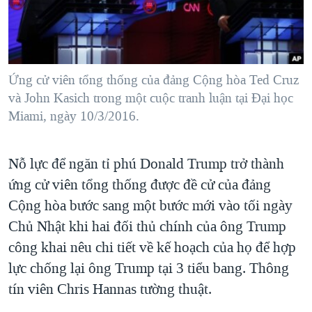
TẠI
VIDEO
"Tìm"
NGƯỜI VIỆT HẢI NGOẠI
HÀNH TRÌNH BẦU CỬ 2024
NGHE
ĐỜI SỐNG
MỘT NĂM CHIẾN TRANH TẠI DẢI GAZA
KINH TẾ
MẠNG XÃ HỘI
Ứng cử viên tổng thống của đảng Cộng hòa Ted Cruz
GIẢI MÃ VÀNH ĐAI & CON ĐƯỜNG
KHOA HỌC
và John Kasich trong một cuộc tranh luận tại Đại học
NGÀY TỊ NẠN THẾ GIỚI
Miami, ngày 10/3/2016.
SỨC KHOẺ
TRỊNH VĨNH BÌNH - NGƯỜI HẠ 'BÊN THẮNG CUỘC'
Ngôn ngữ khác
VĂN HOÁ
GROUND ZERO – XƯA VÀ NAY
Nỗ lực để ngăn tỉ phú Donald Trump trở thành
THỂ THAO
CHI PHÍ CHIẾN TRANH AFGHANISTAN
ứng cử viên tổng thống được đề cử của đảng
GIÁO DỤC
Cộng hòa bước sang một bước mới vào tối ngày
CÁC GIÁ TRỊ CỘNG HÒA Ở VIỆT NAM
Chủ Nhật khi hai đối thủ chính của ông Trump
THƯỢNG ĐỈNH TRUMP-KIM TẠI VIỆT NAM
công khai nêu chi tiết về kế hoạch của họ để hợp
TRỊNH VĨNH BÌNH VS. CHÍNH PHỦ VIỆT NAM
lực chống lại ông Trump tại 3 tiểu bang. Thông
NGƯ DÂN VIỆT VÀ LÀN SÓNG TRỘM HẢI SÂM
tín viên Chris Hannas tường thuật.
BÊN KIA QUỐC LỘ: TIẾNG VỌNG TỪ NÔNG THÔN MỸ