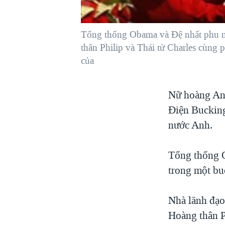
VIỆT NAM
NGƯ DÂN VIỆT VÀ LÀN SÓNG
Tổng thống Obama và Ðệ nhất phu n
TRỘM HẢI SÂM
thân Philip và Thái tử Charles cùng 
BÊN KIA QUỐC LỘ: TIẾNG VỌNG
của
TỪ NÔNG THÔN MỸ
QUAN HỆ VIỆT MỸ
Nữ hoàng An
Ðiện Bucking
nước Anh.
Tổng thống O
trong một bu
Nhà lãnh đạo
Hoàng thân P