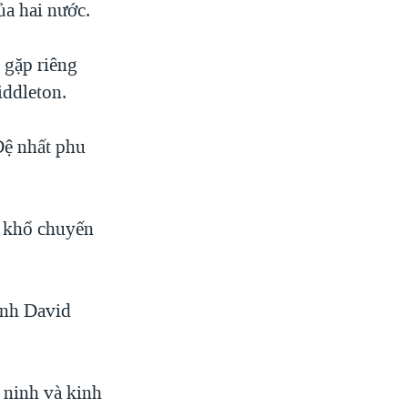
ủa hai nước.
 gặp riêng
iddleton.
Ðệ nhất phu
 khổ chuyến
Anh David
 ninh và kinh