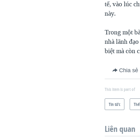
tế, vào lúc c
này.
Trong một bà
nhà lãnh đạo
biệt mà còn c
Chia sẻ
This item is part of
Tin tức
Thế
Liên quan