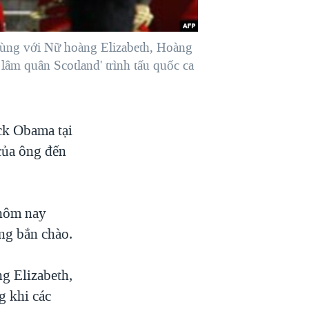
ùng với Nữ hoàng Elizabeth, Hoàng
lâm quân Scotland' trình tấu quốc ca
ck Obama tại
của ông đến
 hôm nay
ng bắn chào.
g Elizabeth,
g khi các