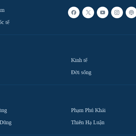
am
ốc tế
Kinh tế
Ðời sống
ùng
Phạm Phú Khải
 Dũng
Thiên Hạ Luận