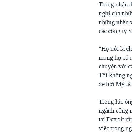
Trong nhận 
nghị của nhữ
những nhân v
các công ty x
"Họ nói là c
mong họ có m
chuyện với c
Tôi không ng
xe hơi Mỹ là 
Trong lúc ôn
ngành công n
tại Detroit r
việc trong ng