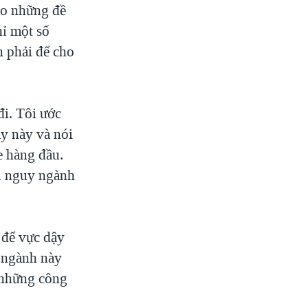
ào những đề
ỉ một số
 phải để cho
đi. Tôi ước
y này và nói
e hàng đầu.
ứu nguy ngành
 để vực dậy
 ngành này
, những công