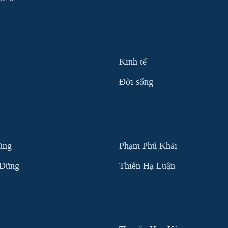
Kinh tế
Ðời sống
ùng
Phạm Phú Khải
 Dũng
Thiên Hạ Luận