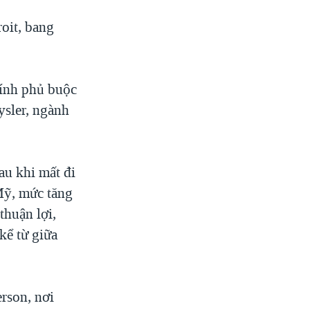
oit, bang
ính phủ buộc
ysler, ngành
au khi mất đi
Mỹ, mức tăng
thuận lợi,
kể từ giữa
erson, nơi