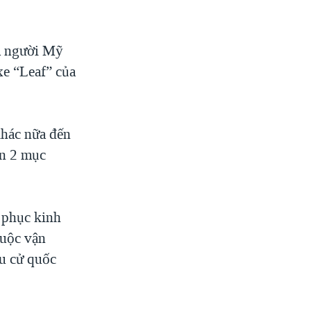
em người Mỹ
xe “Leaf” của
khác nữa đến
ến 2 mục
i phục kinh
cuộc vận
ầu cử quốc