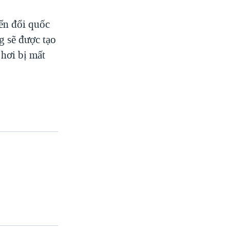
ển đổi quốc
g sẽ được tạo
 hơi bị mất