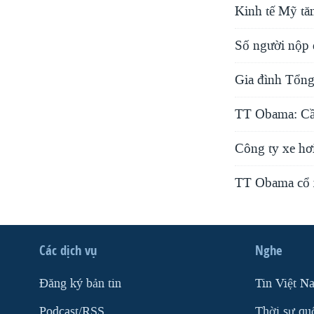
Kinh tế Mỹ tăn
Số người nộp đ
Gia đình Tổng
TT Obama: Cần
Công ty xe hơ
TT Obama cổ 
Các dịch vụ
Nghe
Ðăng ký bản tin
Tin Việt N
Podcast/RSS
Thời sự qu