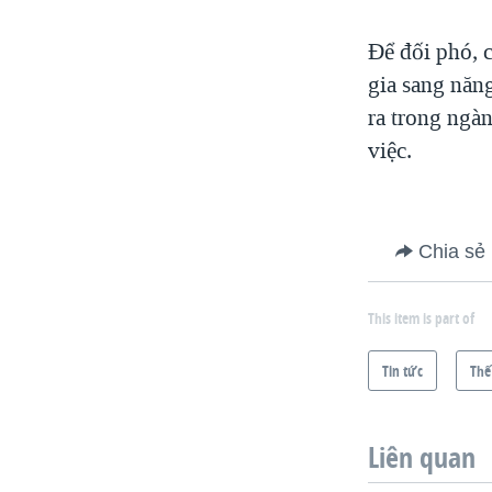
Để đối phó, 
gia sang năn
ra trong ngà
việc.
Chia sẻ
This item is part of
Tin tức
Thế
Liên quan