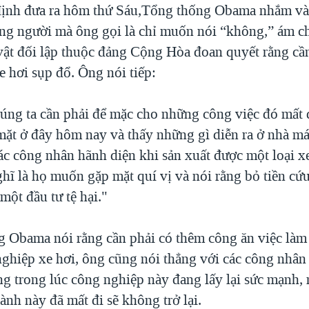
định đưa ra hôm thứ Sáu,Tổng thống Obama nhắm v
ng người mà ông gọi là chỉ muốn nói “không,” ám ch
ật đối lập thuộc đảng Cộng Hòa đoan quyết rằng cần
e hơi sụp đổ. Ông nói tiếp:
húng ta cần phải để mặc cho những công việc đó mất 
ặt ở đây hôm nay và thấy những gì diễn ra ở nhà má
ác công nhân hãnh diện khi sản xuất được một loại x
hĩ là họ muốn gặp mặt quí vị và nói rằng bỏ tiền c
một đầu tư tệ hại."
g Obama nói rằng cần phải có thêm công ăn việc làm
ghiệp xe hơi, ông cũng nói thẳng với các công nhân
ằng trong lúc công nghiệp này đang lấy lại sức mạnh
ành này đã mất đi sẽ không trở lại.