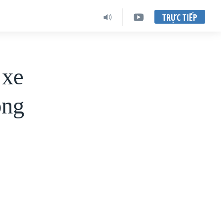
TRỰC TIẾP
 xe
ông