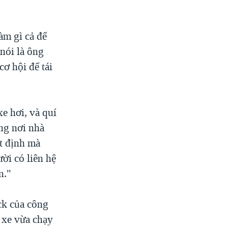
àm gì cả để
nói là ông
cơ hội để tái
xe hơi, và quí
ứng nơi nhà
t định mà
ời có liên hệ
n."
ck của công
i xe vừa chạy