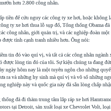
 mướn hơn 2.800 công nhân.
ấp tiền để cứu nguy các công ty xe hơi, hoặc không l
công ty xe hơi thua lỗ sụp đổ, Tổng thống Obama đã 
ác công nhân, giới quản trị, và các nghiệp đoàn một 
o được tính cạnh tranh nhiều hơn. Ông nói:
iềm tin đó vào quí vị, và tất cả các công nhân ngành 
ỏ được lòng tin đó của tôi. Sự kiện chúng ta đang đ
này ngày hôm nay là một tuyên ngôn cho những quyế
đưa ra và những hy sinh mà quí vị và vô số những ngư
ng nghiệp này và quốc gia này đã sẵn lòng chấp nhậ
 thống đã đi thăm trung tâm lắp ráp xe hơi Hamtram
tors tại Detroit, sản xuất loại xe Chevrolet Volt, loạ