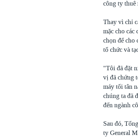
công ty thuê
VIỆT NAM
NGƯ DÂN VIỆT VÀ LÀN SÓNG
Thay vì chỉ c
TRỘM HẢI SÂM
mặc cho các 
BÊN KIA QUỐC LỘ: TIẾNG VỌNG
chọn để cho c
TỪ NÔNG THÔN MỸ
tổ chức và tạ
QUAN HỆ VIỆT MỸ
"Tôi đã đặt n
vị đã chứng t
máy tối tân 
chúng ta đã 
đến ngành cô
Sau đó, Tổng
ty General Mo