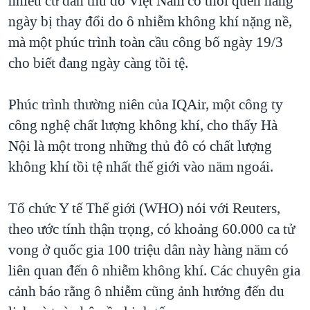
nhiều cư dân thủ đô Việt Nam có thói quen hàng
QUAN HỆ VIỆT MỸ
ngày bị thay đổi do ô nhiễm không khí nặng nề,
mà một phúc trình toàn cầu công bố ngày 19/3
cho biết đang ngày càng tồi tệ.
Phúc trình thường niên của IQAir, một công ty
công nghệ chất lượng không khí, cho thấy Hà
Nội là một trong những thủ đô có chất lượng
không khí tồi tệ nhất thế giới vào năm ngoái.
Tổ chức Y tế Thế giới (WHO) nói với Reuters,
theo ước tính thận trọng, có khoảng 60.000 ca tử
vong ở quốc gia 100 triệu dân này hàng năm có
liên quan đến ô nhiễm không khí. Các chuyên gia
cảnh báo rằng ô nhiễm cũng ảnh hưởng đến du