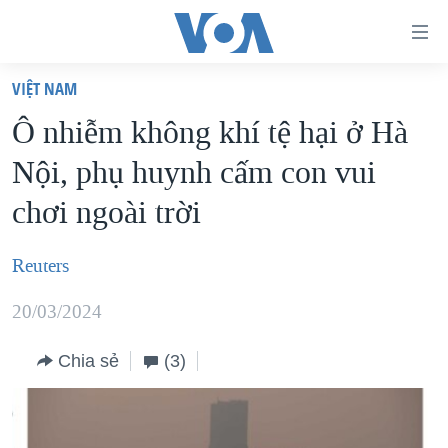
Đường
dẫn
VIỆT NAM
truy
TRANG CHỦ
Ô nhiễm không khí tệ hại ở Hà
cập
VIỆT NAM
Nội, phụ huynh cấm con vui
Tới
HOA KỲ
nội
chơi ngoài trời
BIỂN ĐÔNG
dung
THẾ GIỚI
chính
Reuters
BLOG
Tới
20/03/2024
điều
DIỄN ĐÀN
hướng
MỤC
Chia sẻ
(3)
chính
CHUYÊN ĐỀ
TỰ DO BÁO CHÍ
Đi
HỌC TIẾNG ANH
VẠCH TRẦN TIN GIẢ
CHIẾN TRANH THƯƠNG MẠI CỦA MỸ: QUÁ KHỨ VÀ HIỆN
tới