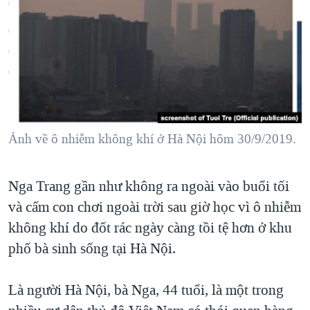
TẠI
VIDEO
"Tìm"
NGƯỜI VIỆT HẢI NGOẠI
HÀNH TRÌNH BẦU CỬ 2024
NGHE
ĐỜI SỐNG
MỘT NĂM CHIẾN TRANH TẠI DẢI GAZA
KINH TẾ
MẠNG XÃ HỘI
GIẢI MÃ VÀNH ĐAI & CON ĐƯỜNG
KHOA HỌC
NGÀY TỊ NẠN THẾ GIỚI
SỨC KHOẺ
TRỊNH VĨNH BÌNH - NGƯỜI HẠ 'BÊN THẮNG CUỘC'
Ảnh về ô nhiễm không khí ở Hà Nội hôm 30/9/2019.
Ngôn ngữ khác
VĂN HOÁ
GROUND ZERO – XƯA VÀ NAY
THỂ THAO
CHI PHÍ CHIẾN TRANH AFGHANISTAN
Nga Trang gần như không ra ngoài vào buổi tối
GIÁO DỤC
CÁC GIÁ TRỊ CỘNG HÒA Ở VIỆT NAM
và cấm con chơi ngoài trời sau giờ học vì ô nhiễm
không khí do đốt rác ngày càng tồi tệ hơn ở khu
THƯỢNG ĐỈNH TRUMP-KIM TẠI VIỆT NAM
phố bà sinh sống tại Hà Nội.
TRỊNH VĨNH BÌNH VS. CHÍNH PHỦ VIỆT NAM
NGƯ DÂN VIỆT VÀ LÀN SÓNG TRỘM HẢI SÂM
Là người Hà Nội, bà Nga, 44 tuổi, là một trong
BÊN KIA QUỐC LỘ: TIẾNG VỌNG TỪ NÔNG THÔN MỸ