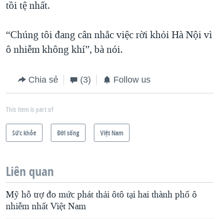
tồi tệ nhất.
“Chúng tôi đang cân nhắc việc rời khỏi Hà Nội vì
ô nhiễm không khí”, bà nói.
Chia sẻ
(3)
Follow us
This item is part of
Sức khỏe
Ðời sống
Việt Nam
Liên quan
Mỹ hỗ trợ đo mức phát thải ôtô tại hai thành phố ô
nhiễm nhất Việt Nam