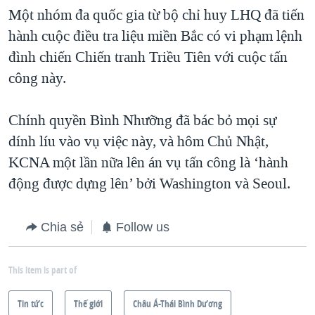
Một nhóm đa quốc gia từ bộ chỉ huy LHQ đã tiến
QUAN HỆ VIỆT MỸ
hành cuộc điều tra liệu miền Bắc có vi phạm lệnh
đình chiến Chiến tranh Triều Tiên với cuộc tấn
công này.
Chính quyền Bình Nhưỡng đã bác bỏ mọi sự
dính líu vào vụ việc này, và hôm Chủ Nhật,
KCNA một lần nữa lên án vụ tấn công là ‘hành
động được dựng lên’ bởi Washington và Seoul.
Chia sẻ
Follow us
This item is part of
Tin tức
Thế giới
Châu Á-Thái Bình Dương