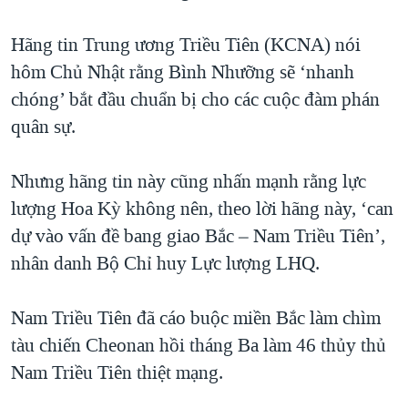
TẠI
VIDEO
"Tìm"
NGƯỜI VIỆT HẢI NGOẠI
HÀNH TRÌNH BẦU CỬ 2024
Hãng tin Trung ương Triều Tiên (KCNA) nói
NGHE
ĐỜI SỐNG
hôm Chủ Nhật rằng Bình Nhưỡng sẽ ‘nhanh
MỘT NĂM CHIẾN TRANH TẠI DẢI GAZA
KINH TẾ
chóng’ bắt đầu chuẩn bị cho các cuộc đàm phán
MẠNG XÃ HỘI
GIẢI MÃ VÀNH ĐAI & CON ĐƯỜNG
KHOA HỌC
quân sự.
NGÀY TỊ NẠN THẾ GIỚI
SỨC KHOẺ
TRỊNH VĨNH BÌNH - NGƯỜI HẠ 'BÊN THẮNG CUỘC'
Nhưng hãng tin này cũng nhấn mạnh rằng lực
Ngôn ngữ khác
VĂN HOÁ
GROUND ZERO – XƯA VÀ NAY
lượng Hoa Kỳ không nên, theo lời hãng này, ‘can
THỂ THAO
dự vào vấn đề bang giao Bắc – Nam Triều Tiên’,
CHI PHÍ CHIẾN TRANH AFGHANISTAN
GIÁO DỤC
nhân danh Bộ Chỉ huy Lực lượng LHQ.
CÁC GIÁ TRỊ CỘNG HÒA Ở VIỆT NAM
THƯỢNG ĐỈNH TRUMP-KIM TẠI VIỆT NAM
Nam Triều Tiên đã cáo buộc miền Bắc làm chìm
TRỊNH VĨNH BÌNH VS. CHÍNH PHỦ VIỆT NAM
tàu chiến Cheonan hồi tháng Ba làm 46 thủy thủ
NGƯ DÂN VIỆT VÀ LÀN SÓNG TRỘM HẢI SÂM
Nam Triều Tiên thiệt mạng.
BÊN KIA QUỐC LỘ: TIẾNG VỌNG TỪ NÔNG THÔN MỸ