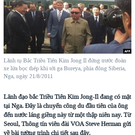
TẠI
VIDEO
"Tìm"
NGƯỜI VIỆT HẢI NGOẠI
HÀNH TRÌNH BẦU CỬ 2024
NGHE
ĐỜI SỐNG
MỘT NĂM CHIẾN TRANH TẠI DẢI GAZA
KINH TẾ
MẠNG XÃ HỘI
GIẢI MÃ VÀNH ĐAI & CON ĐƯỜNG
KHOA HỌC
NGÀY TỊ NẠN THẾ GIỚI
SỨC KHOẺ
TRỊNH VĨNH BÌNH - NGƯỜI HẠ 'BÊN THẮNG CUỘC'
Lãnh tụ Bắc Triều Tiên Kim Jong Il đứng trước đoàn
Ngôn ngữ khác
VĂN HOÁ
GROUND ZERO – XƯA VÀ NAY
xe lửa bọc thép khi tới ga Bureya, phía đông Siberia,
THỂ THAO
Nga, ngày 21/8/2011
CHI PHÍ CHIẾN TRANH AFGHANISTAN
GIÁO DỤC
CÁC GIÁ TRỊ CỘNG HÒA Ở VIỆT NAM
Lãnh đạo bắc Triều Tiên Kim Jong-Il đang có mặt
THƯỢNG ĐỈNH TRUMP-KIM TẠI VIỆT NAM
tại Nga. Đây là chuyến công du đầu tiên của ông
TRỊNH VĨNH BÌNH VS. CHÍNH PHỦ VIỆT NAM
đến nước láng giềng này từ một thập niên nay. Từ
NGƯ DÂN VIỆT VÀ LÀN SÓNG TRỘM HẢI SÂM
Seoul, Thông tín viên đài VOA Steve Herman gửi
về bài tường trình chi tiết sau đây.
BÊN KIA QUỐC LỘ: TIẾNG VỌNG TỪ NÔNG THÔN MỸ