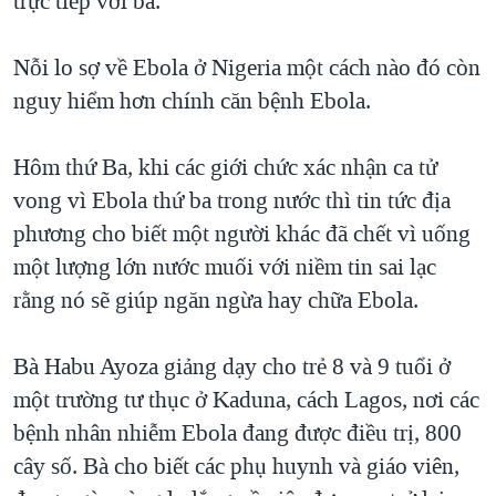
trực tiếp với bà.
QUAN HỆ VIỆT MỸ
Nỗi lo sợ về Ebola ở Nigeria một cách nào đó còn
nguy hiểm hơn chính căn bệnh Ebola.
Hôm thứ Ba, khi các giới chức xác nhận ca tử
vong vì Ebola thứ ba trong nước thì tin tức địa
phương cho biết một người khác đã chết vì uống
một lượng lớn nước muối với niềm tin sai lạc
rằng nó sẽ giúp ngăn ngừa hay chữa Ebola.
Bà Habu Ayoza giảng dạy cho trẻ 8 và 9 tuổi ở
một trường tư thục ở Kaduna, cách Lagos, nơi các
bệnh nhân nhiễm Ebola đang được điều trị, 800
cây số. Bà cho biết các phụ huynh và giáo viên,