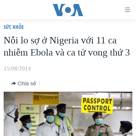
Đường
dẫn
SỨC KHỎE
truy
TRANG CHỦ
Nỗi lo sợ ở Nigeria với 11 ca
cập
VIỆT NAM
nhiễm Ebola và ca tử vong thứ 3
Tới
HOA KỲ
nội
BIỂN ĐÔNG
15/08/2014
dung
THẾ GIỚI
chính
Chia sẻ
BLOG
Tới
điều
DIỄN ĐÀN
hướng
MỤC
chính
CHUYÊN ĐỀ
TỰ DO BÁO CHÍ
Đi
HỌC TIẾNG ANH
VẠCH TRẦN TIN GIẢ
CHIẾN TRANH THƯƠNG MẠI CỦA MỸ: QUÁ KHỨ VÀ HIỆN
tới