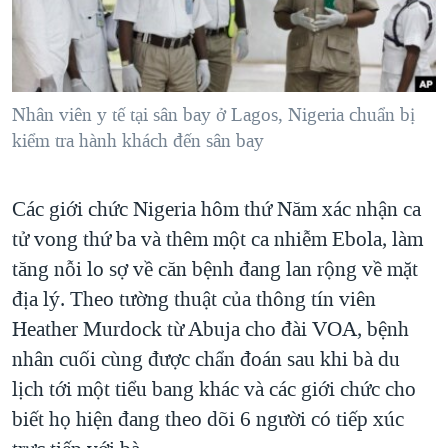
TẠI
VIDEO
"Tìm"
NGƯỜI VIỆT HẢI NGOẠI
HÀNH TRÌNH BẦU CỬ 2024
NGHE
ĐỜI SỐNG
MỘT NĂM CHIẾN TRANH TẠI DẢI GAZA
KINH TẾ
MẠNG XÃ HỘI
Nhân viên y tế tại sân bay ở Lagos, Nigeria chuẩn bị
GIẢI MÃ VÀNH ĐAI & CON ĐƯỜNG
KHOA HỌC
kiểm tra hành khách đến sân bay
NGÀY TỊ NẠN THẾ GIỚI
SỨC KHOẺ
TRỊNH VĨNH BÌNH - NGƯỜI HẠ 'BÊN THẮNG CUỘC'
Ngôn ngữ khác
VĂN HOÁ
Các giới chức Nigeria hôm thứ Năm xác nhận ca
GROUND ZERO – XƯA VÀ NAY
tử vong thứ ba và thêm một ca nhiễm Ebola, làm
THỂ THAO
CHI PHÍ CHIẾN TRANH AFGHANISTAN
tăng nỗi lo sợ về căn bệnh đang lan rộng về mặt
GIÁO DỤC
CÁC GIÁ TRỊ CỘNG HÒA Ở VIỆT NAM
địa lý. Theo tường thuật của thông tín viên
Heather Murdock từ Abuja cho đài VOA, bệnh
THƯỢNG ĐỈNH TRUMP-KIM TẠI VIỆT NAM
nhân cuối cùng được chẩn đoán sau khi bà du
TRỊNH VĨNH BÌNH VS. CHÍNH PHỦ VIỆT NAM
lịch tới một tiểu bang khác và các giới chức cho
NGƯ DÂN VIỆT VÀ LÀN SÓNG TRỘM HẢI SÂM
biết họ hiện đang theo dõi 6 người có tiếp xúc
BÊN KIA QUỐC LỘ: TIẾNG VỌNG TỪ NÔNG THÔN MỸ