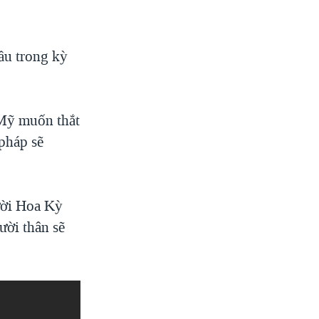
ầu trong kỳ
 Mỹ muốn thắt
 pháp sẽ
ười Hoa Kỳ
ười thân sẽ