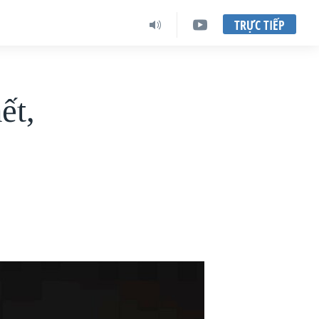
TRỰC TIẾP
ết,