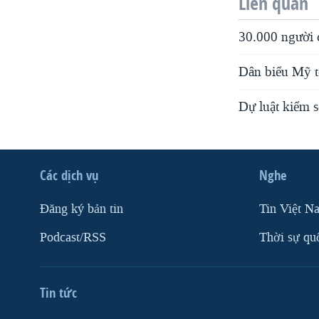
Liên quan
30.000 người 
Dân biểu Mỹ t
Dự luật kiểm 
Các dịch vụ
Nghe
Ðăng ký bản tin
Tin Việt N
Podcast/RSS
Thời sự qu
Tin tức