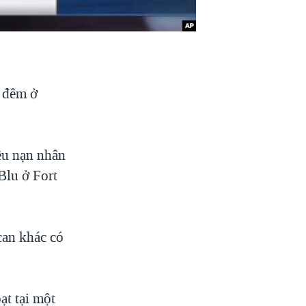
p đêm ở
ều nạn nhân
Blu ở Fort
can khác có
ạt tại một