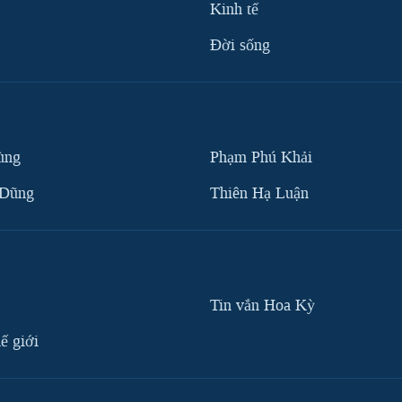
Kinh tế
Ðời sống
ùng
Phạm Phú Khải
 Dũng
Thiên Hạ Luận
Tin vắn Hoa Kỳ
ế giới