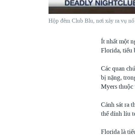
VIỆT NAM
NGƯ DÂN VIỆT VÀ LÀN SÓNG
Hộp đêm Club Blu, nơi xảy ra vụ nổ 
TRỘM HẢI SÂM
BÊN KIA QUỐC LỘ: TIẾNG VỌNG
Ít nhất một n
TỪ NÔNG THÔN MỸ
Florida, tiể
QUAN HỆ VIỆT MỸ
Các quan chứ
bị nặng, tro
Myers thuộc 
Cảnh sát ra t
thể dính líu 
Florida là ti