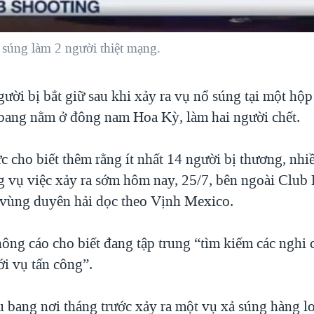
súng làm 2 người thiệt mạng.
gười bị bắt giữ sau khi xảy ra vụ nổ súng tại một hộ
u bang nằm ở đông nam Hoa Kỳ, làm hai người chết.
c cho biết thêm rằng ít nhất 14 người bị thương, nhi
ng vụ việc xảy ra sớm hôm nay, 25/7, bên ngoài Club 
vùng duyên hải dọc theo Vịnh Mexico.
hông cáo cho biết đang tập trung “tìm kiếm các nghi 
tới vụ tấn công”.
ểu bang nơi tháng trước xảy ra một vụ xả súng hàng lo