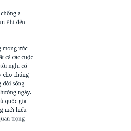
 chống a-
am Phi đến
ng mong ước
ất cả các cuộc
tôi nghĩ có
ậy cho chúng
g đời sống
thường ngày.
hủ quốc gia
g mới hiểu
quan trọng