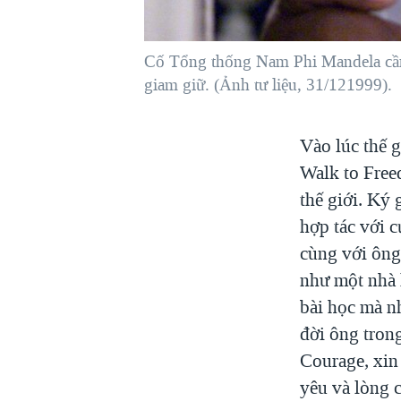
VIỆT NAM
NGƯ DÂN VIỆT VÀ LÀN SÓNG
Cố Tổng thống Nam Phi Mandela cầm c
TRỘM HẢI SÂM
giam giữ. (Ảnh tư liệu, 31/121999).
BÊN KIA QUỐC LỘ: TIẾNG VỌNG
TỪ NÔNG THÔN MỸ
Vào lúc thế 
QUAN HỆ VIỆT MỸ
Walk to Freed
thế giới. Ký 
hợp tác với 
cùng với ông
như một nhà 
bài học mà n
đời ông tron
Courage, xin
yêu và lòng 