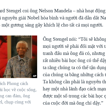
ard Stengel coi ông Nelson Mandela – nhà hoạt động
ôi nguyên giải Nobel hòa bình và người đã dẫn dắt N
- một gương sáng gây khích lệ cho tất cả mọi người.
Ông Stengel nói: “Tôi sẽ khô
mọi người sẽ phải đối mặt với t
tranh đấu mà ông đã có, nhưng 
rất nhiều bài học ông có thể d
ta rằng chúng ta có thể tận dụn
của chúng ta bằng những cách 
Ta không cần phải là nguyên t
sách Phong cách
hay một nhà lãnh đạo cách mạn
ài học về cuộc sống,
được một số trong các bài học 
òng can đảm, ông
el, chụp cùng với
của cuộc đời mà ông chỉ dậy.”