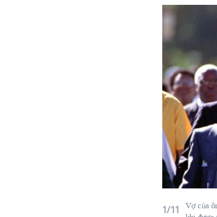
Vợ của ô
1/11