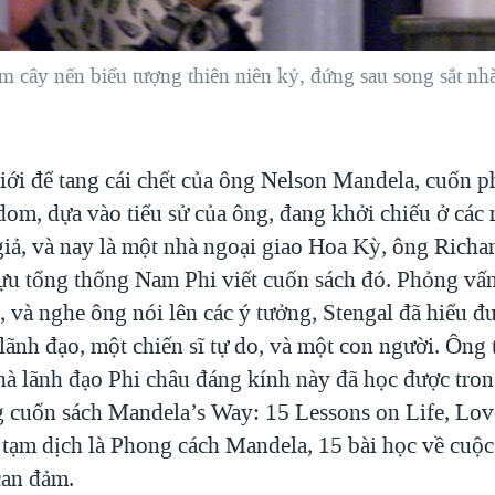
ây nến biểu tượng thiên niên kỷ, đứng sau song sắt nhà 
giới để tang cái chết của ông Nelson Mandela, cuốn 
om, dựa vào tiểu sử của ông, đang khởi chiếu ở các 
giả, và nay là một nhà ngoại giao Hoa Kỳ, ông Richar
cựu tổng thống Nam Phi viết cuốn sách đó. Phỏng vấn
, và nghe ông nói lên các ý tưởng, Stengal đã hiểu 
lãnh đạo, một chiến sĩ tự do, và một con người. Ông 
hà lãnh đạo Phi châu đáng kính này đã học được tron
g cuốn sách Mandela’s Way: 15 Lessons on Life, Lov
 tạm dịch là Phong cách Mandela, 15 bài học về cuộc
can đảm.