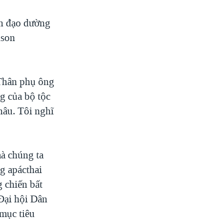
nh đạo dường
lson
 Thân phụ ông
g của bộ tộc
hâu. Tôi nghĩ
à chúng ta
g apácthai
g chiến bất
Ðại hội Dân
mục tiêu