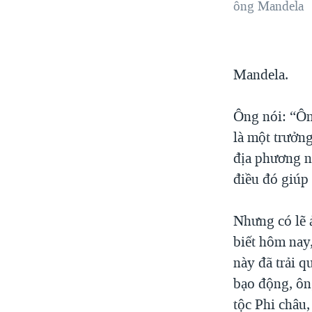
ông Mandela
Mandela.
Ông nói: “Ôn
là một trưởn
địa phương n
điều đó giúp
Nhưng có lẽ 
biết hôm nay
này đã trải q
bạo động, ôn
tộc Phi châu