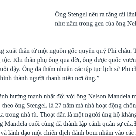
Ông Stengel nêu ra rằng tài lã
như nằm trong gen của ông Ne
g xuất thân từ một nguồn gốc quyền quý Phi châu.
g tộc. Khi thân phụ ông qua đời, ông được quốc vươn
uôi dậy. Ông đã thấm nhuần các tập tục lịch sử Phi c
 hình thành người thanh niên nơi ông.”
ảnh hưởng mạnh nhất đối với ông Nelson Mandela m
, theo ông Stengel, là 27 năm mà nhà hoạt động chốn
ua trong nhà tù. Thoạt đầu là một người ủng hộ khán
g Mandela cuối cùng đã thành lập cánh quân sự của 
, và lãnh đạo một chiến dịch đánh bom nhắm vào các 