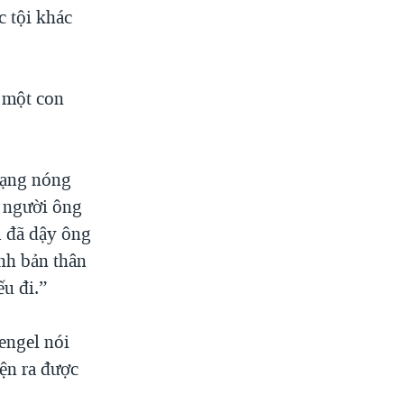
c tội khác
à một con
mạng nóng
n người ông
ù đã dậy ông
ính bản thân
u đi.”
engel nói
ện ra được