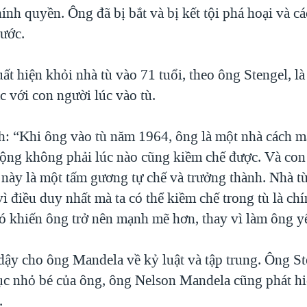
ính quyền. Ông đã bị bắt và bị kết tội phá hoại và cá
nước.
t hiện khỏi nhà tù vào 71 tuổi, theo ông Stengel, l
c với con người lúc vào tù.
h: “Khi ông vào tù năm 1964, ông là một nhà cách 
động không phải lúc nào cũng kiềm chế được. Và co
u này là một tấm gương tự chế và trưởng thành. Nhà t
vì điều duy nhất mà ta có thể kiềm chế trong tù là ch
ó khiến ông trở nên mạnh mẽ hơn, thay vì làm ông yế
dậy cho ông Mandela về kỷ luật và tập trung. Ông St
ục nhỏ bé của ông, ông Nelson Mandela cũng phát hi
.