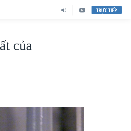
TRỰC TIẾP
ất của