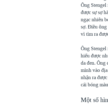
Ông Stengel 
được sự sợ hã
ngạc nhiên bở
sợ. Ðiều ông 
vì tìm ra đượ
Ông Stengel 
hiểu được nh
da đen. Ông đ
mình vào địa
nhận ra được
cái bóng mà
Một số hìn