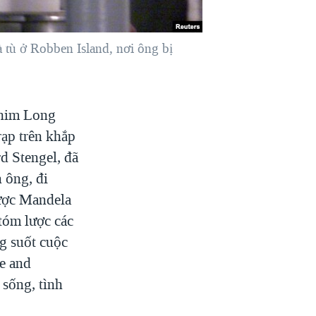
tù ở Robben Island, nơi ông bị
phim Long
rạp trên khắp
d Stengel, đã
 ông, đi
được Mandela
tóm lược các
g suốt cuộc
e and
 sống, tình