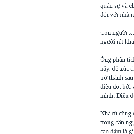
quân sự và ch
đối với nhà 
Con người xuấ
người rất khá
Ông phân tíc
nảy, dễ xúc 
trở thành sa
điều đó, bởi 
mình. Ðiều đ
Nhà tù cũng 
trong căn ng
can đảm là gì