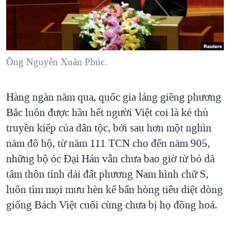
TẠI
VIDEO
"Tìm"
NGƯỜI VIỆT HẢI NGOẠI
HÀNH TRÌNH BẦU CỬ 2024
NGHE
ĐỜI SỐNG
MỘT NĂM CHIẾN TRANH TẠI DẢI GAZA
KINH TẾ
MẠNG XÃ HỘI
GIẢI MÃ VÀNH ĐAI & CON ĐƯỜNG
Ông Nguyễn Xuân Phúc.
KHOA HỌC
NGÀY TỊ NẠN THẾ GIỚI
SỨC KHOẺ
Hàng ngàn năm qua, quốc gia láng giềng phương
TRỊNH VĨNH BÌNH - NGƯỜI HẠ 'BÊN THẮNG CUỘC'
Ngôn ngữ khác
VĂN HOÁ
Bắc luôn được hầu hết người Việt coi là kẻ thù
GROUND ZERO – XƯA VÀ NAY
THỂ THAO
truyền kiếp của dân tộc, bởi sau hơn một nghìn
CHI PHÍ CHIẾN TRANH AFGHANISTAN
GIÁO DỤC
năm đô hộ, từ năm 111 TCN cho đến năm 905,
CÁC GIÁ TRỊ CỘNG HÒA Ở VIỆT NAM
những bộ óc Đại Hán vẫn chưa bao giờ từ bỏ dã
THƯỢNG ĐỈNH TRUMP-KIM TẠI VIỆT NAM
tâm thôn tính dải đất phương Nam hình chữ S,
luôn tìm mọi mưu hèn kế bẩn hòng tiêu diệt dòng
TRỊNH VĨNH BÌNH VS. CHÍNH PHỦ VIỆT NAM
giống Bách Việt cuối cùng chưa bị họ đồng hoá.
NGƯ DÂN VIỆT VÀ LÀN SÓNG TRỘM HẢI SÂM
BÊN KIA QUỐC LỘ: TIẾNG VỌNG TỪ NÔNG THÔN MỸ