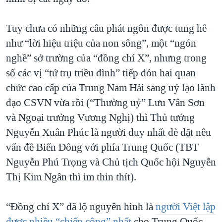
Tuy chưa có những câu phát ngôn được tung hê
như “lời hiệu triệu của non sông”, một “ngón
nghề” sở trường của “đồng chí X”, nhưng trong
số các vị “tứ trụ triều đình” tiếp đón hai quan
chức cao cấp của Trung Nam Hải sang uý lạo lãnh
đạo CSVN vừa rồi (“Thường uỷ” Lưu Vân Sơn
và Ngoại trưởng Vương Nghị) thì Thủ tướng
Nguyễn Xuân Phúc là người duy nhất dè dặt nêu
vấn đề Biển Đông với phía Trung Quốc (TBT
Nguyễn Phú Trọng và Chủ tịch Quốc hội Nguyễn
Thị Kim Ngân thì im thin thít).
“Đồng chí X” đã lộ nguyên hình là
người Việt lập
được nhiều “chiến công” nhất
cho Trung Quốc