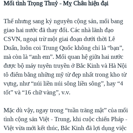
Mối tình Trọng Thuỷ - Mỵ Châu hiện đại
QUAN HỆ VIỆT MỸ
Thế nhưng sang kỷ nguyên cộng sản, mối bang
giao hai nước đã thay đổi. Các nhà lãnh đạo
CSVN, ngoại trừ một giai đoạn dưới thời Lê
Duẩn, luôn coi Trung Quốc không chỉ là “bạn”,
mà còn là “anh em”. Mối quan hệ giữa hai nước
được bộ máy tuyên truyền ở Bắc Kinh và Hà Nội
tô điểm bằng những mỹ từ đẹp nhất trong kho từ
vựng, như “núi liền núi sông liền sông”, hay “4
tốt” và “16 chữ vàng”, v.v.
Mặc dù vậy, ngay trong “tuần trăng mật” của mối
tình cộng sản Việt - Trung, khi cuộc chiến Pháp -
Việt vừa mới kết thúc, Bắc Kinh đã lợi dụng việc