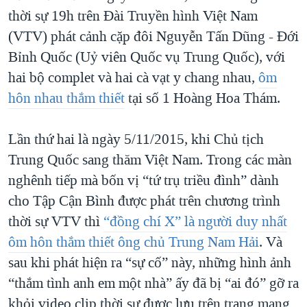
thời sự 19h trên Đài Truyền hình Việt Nam
(VTV) phát cảnh cặp đôi Nguyễn Tấn Dũng - Đới
Bỉnh Quốc (Uỷ viên Quốc vụ Trung Quốc), với
hai bộ complet và hai cà vạt y chang nhau,
ôm
hôn nhau thắm thiết
tại số 1 Hoàng Hoa Thám.
Lần thứ hai là ngày 5/11/2015, khi Chủ tịch
Trung Quốc sang thăm Việt Nam. Trong các màn
nghênh tiếp mà bốn vị “tứ trụ triều đình” dành
cho Tập Cận Bình được phát trên chương trình
thời sự VTV thì
“đồng chí X” là người duy nhất
ôm hôn thắm thiết ông chủ Trung Nam Hải
. Và
sau khi phát hiện ra “sự cố” này, những hình ảnh
“thắm tình anh em một nhà” ấy đã bị “ai đó” gỡ ra
khỏi video clip thời sự được lưu trên trang mạng