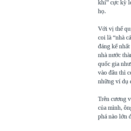
khí” cực kỳ l
họ.
Với vị thế q
coi là “nhà c
đáng kể nhất 
nhà nước thà
quốc gia như
vào đâu thì c
những ví dụ đ
Trên cương v
của mình, ôn
phá nào lớn 