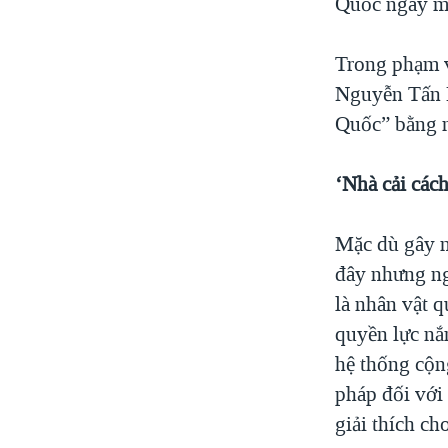
Quốc ngày m
Trong phạm vi
Nguyễn Tấn 
Quốc” bằng n
‘Nhà cải cá
Mặc dù gây n
đây nhưng ng
là nhân vật 
quyền lực nắ
hệ thống cộn
pháp đối với
giải thích c