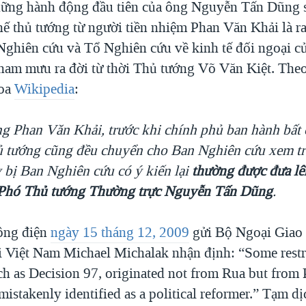
ững hành động đầu tiên của ông Nguyễn Tấn Dũng s
hế thủ tướng từ người tiền nhiệm Phan Văn Khải là r
 Nghiên cứu và Tổ Nghiên cứu về kinh tế đối ngoại c
tham mưu ra đời từ thời Thủ tướng Võ Văn Kiệt. Theo
hoa
Wikipedia
:
g Phan Văn Khải, trước khi chính phủ ban hành bất 
ủ tướng cũng đều chuyển cho Ban Nghiên cứu xem tr
 bị Ban Nghiên cứu có ý kiến lại
thường được đưa lê
Phó Thủ tướng Thường trực Nguyễn Tấn Dũng
.
ông điện
ngày 15 tháng 12, 2009
gửi Bộ Ngoại Giao 
i Việt Nam Michael Michalak nhận định: “Some restr
uch as Decision 97, originated not from Rua but fro
mistakenly identified as a political reformer.” Tạm d