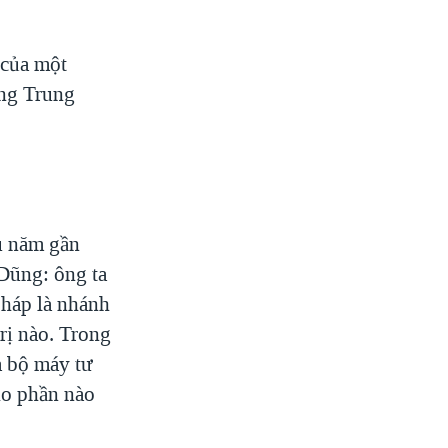
 của một
ng Trung
u năm gần
Dũng: ông ta
pháp là nhánh
rị nào. Trong
à bộ máy tư
do phần nào