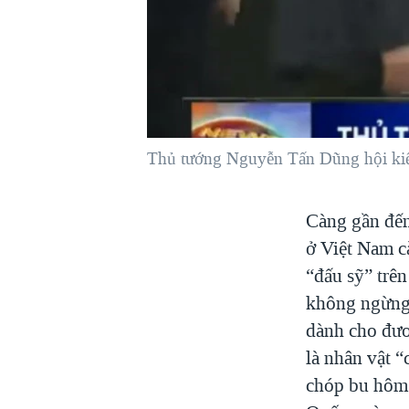
VIỆT NAM
NGƯ DÂN VIỆT VÀ LÀN SÓNG
TRỘM HẢI SÂM
BÊN KIA QUỐC LỘ: TIẾNG VỌNG
TỪ NÔNG THÔN MỸ
QUAN HỆ VIỆT MỸ
Thủ tướng Nguyễn Tấn Dũng hội kiế
Càng gần đến
ở Việt Nam c
“đấu sỹ” trê
không ngừng 
dành cho đươ
là nhân vật 
chóp bu hôm 