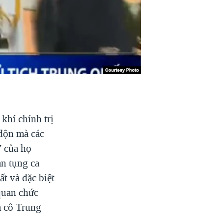
hí chính trị
độn mà các
” của họ
àn tụng ca
t và đặc biệt
quan chức
m cô Trung