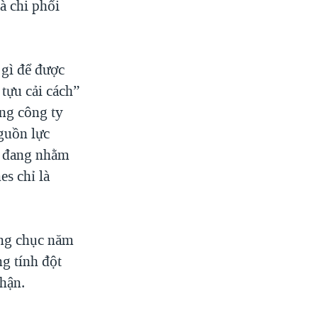
à chi phối
 gì để được
 tựu cải cách”
ổng công ty
guồn lực
à đang nhằm
es chỉ là
àng chục năm
g tính đột
nhận.