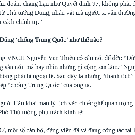
ấm đoán, chẳng hạn như Quyết định 97, không phải 
ừ Thủ tướng Dũng, nhân vật mà người ta vẫn thườn
i cách chính trị.”
Dũng ‘chống Trung Quốc’ như thế nào?
ng VNCH Nguyễn Văn Thiệu có câu nói để đời: “Đừ
g sản nói, mà hãy nhìn những gì cộng sản làm.” Ng
ông phải là ngoại lệ. Sau đây là những “thành tích” 
iệp “chống Trung Quốc” của ông ta.
người Hán khai man lý lịch vào chiếc ghế quan trọng 
Phó Thủ tướng phụ trách kinh tế:
7, một số cán bộ, đảng viên đã và đang công tác tại