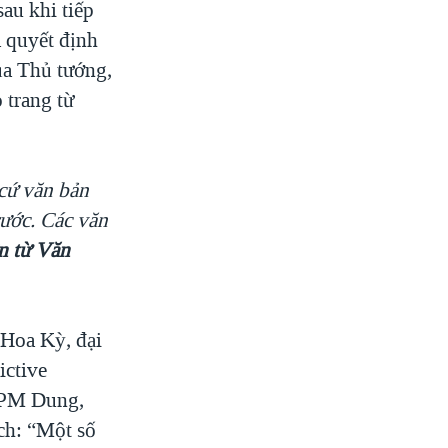
au khi tiếp
a quyết định
ủa Thủ tướng,
 trang từ
cứ văn bản
ước. Các văn
n từ Văn
Hoa Kỳ, đại
ictive
m PM Dung,
ịch: “Một số