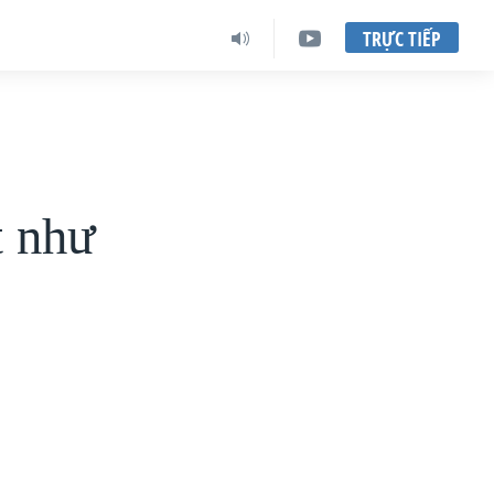
TRỰC TIẾP
t như