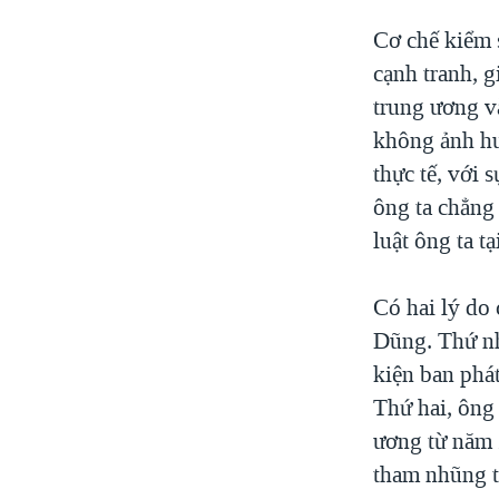
Cơ chế kiểm s
cạnh tranh, g
trung ương v
không ảnh hư
thực tế, với
ông ta chẳng 
luật ông ta t
Có hai lý do
Dũng. Thứ nh
kiện ban phá
Thứ hai, ông
ương từ năm
tham nhũng t