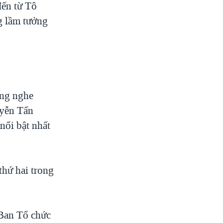
đến từ Tô
g lầm tưởng
ng nghe
uyễn Tấn
nổi bật nhất
thứ hai trong
 Ban Tổ chức