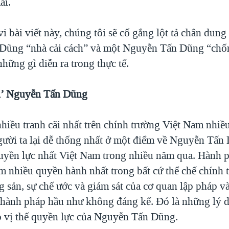
ai.
 bài viết này, chúng tôi sẽ cố gắng lột tả chân dung
Dũng “nhà cải cách” và một Nguyễn Tấn Dũng “chố
hững gì diễn ra trong thực tế.
ch’ Nguyễn Tấn Dũng
hiều tranh cãi nhất trên chính trường Việt Nam nhiề
ười ta lại dễ thống nhất ở một điểm về Nguyễn Tấn 
quyền lực nhất Việt Nam trong nhiều năm qua. Hành 
m nhiều quyền hành nhất trong bất cứ thể chế chính t
g sản, sự chế ước và giám sát của cơ quan lập pháp v
 hành pháp hầu như không đáng kể. Đó là những lý 
ho vị thế quyền lực của Nguyễn Tấn Dũng.