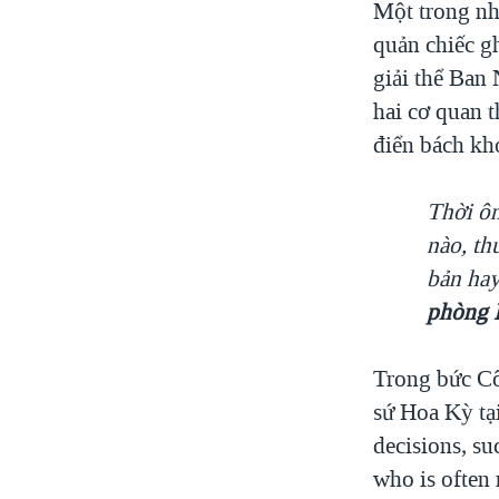
Một trong nh
quản chiếc g
giải thể Ban
hai cơ quan 
điển bách k
Thời ôn
nào, th
bản hay
phòng 
Trong bức C
sứ Hoa Kỳ tạ
decisions, s
who is often 