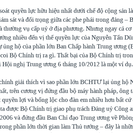
oát quyền lực hữu hiệu nhất dưới chế độ cộng sản là
iám sát và đối trọng giữa các phe phái trong đảng – 
à thường vụ cấp uỷ ở địa phương. Nhưng ngay cả cơ
ởng nhiều đến vị thế quyền lực của Nguyễn Tấn Dũn
 sự ủng hộ của phần lớn Ban Chấp hành Trung ương
coi Bộ Chính trị ra gì. Thất bại của Bộ Chính trị tro
ại Hội nghị Trung ương 6 tháng 10/2012 là một ví dụ
 chính giải thích vì sao phần lớn BCHTƯ lại ủng hộ
ất, trên cương vị đứng đầu bộ máy hành pháp, ông t
t quyền lợi và bổng lộc cho đàn em nhiều hơn bất cứ 
 ta được Bộ Chính trị giao phụ trách Đảng uỷ Công 
 2006 và đứng đầu Ban Chỉ đạo Trung ương về Phòn
rong phần lớn thời gian làm Thủ tướng – đây là nhữ