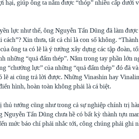
ợi hại, giúp ông ta nắm được “thóp” nhiều cấp dưới v
uyền lực như thế, ông Nguyễn Tấn Dũng đã làm được
ải cách”? Xin thưa, tất cả chỉ là con số không. “Thành
của ông ta có lẽ là ý tưởng xây dựng các tập đoàn, t
nh những “quả đấm thép”. Nắm trong tay phần lớn n
ng “chưởng lực” của những “quả đấm thép” đó đã v
ó lẽ ai cũng trả lời được. Những Vinashin hay Vinalin
iển hình, hoàn toàn không phải là cá biệt.
ị thủ tướng cũng như trong cả sự nghiệp chính trị h
g Nguyễn Tấn Dũng chưa hề có bất kỳ thành tựu man
đến mức báo chí phải nhắc tới, công chúng phải ghi 