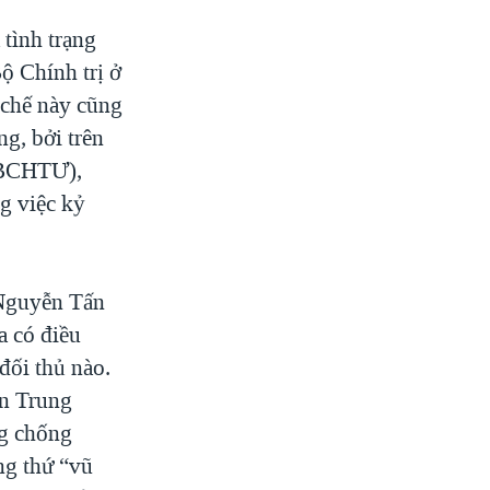
 tình trạng
Bộ Chính trị ở
 chế này cũng
g, bởi trên
 (BCHTƯ),
ng việc kỷ
.
 Nguyễn Tấn
a có điều
đối thủ nào.
an Trung
g chống
ng thứ “vũ