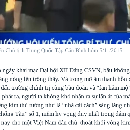
n Chủ tịch Trung Quốc Tập Cận Bình hôm 5/11/2015.
 ngày khai mạc Đại hội XII Đảng CSVN, bầu không k
àng nóng lên trông thấy. Và trong mớ âm thanh hỗn 
n đấu trường chính trị cùng bầu đoàn và “fan hâm mộ
phát ra, người ta không khó nhận ra sự lấn át của m
ng kim thủ tướng như là “nhà cải cách” sáng láng nhấ
“chống Tàu” số 1, niềm hy vọng duy nhất trong đám 
nay cho một Việt Nam dân chủ, thoát khỏi vòng ki