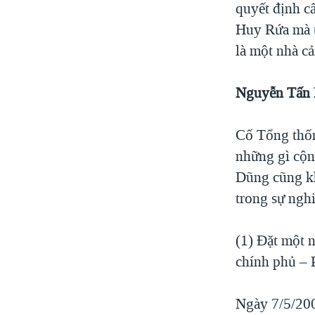
quyết định c
Huy Rứa mà t
là một nhà cả
Nguyễn Tấn 
Cố Tổng thố
những gì cộn
Dũng cũng kh
trong sự ngh
(1) Đặt một 
chính phủ – 
Ngày 7/5/200