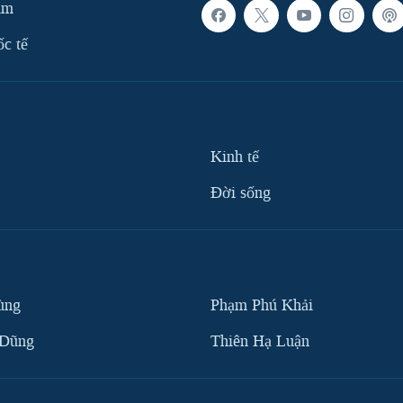
am
ốc tế
Kinh tế
Ðời sống
ùng
Phạm Phú Khải
 Dũng
Thiên Hạ Luận