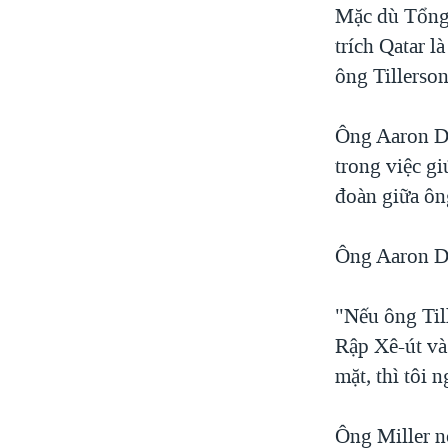
Mặc dù Tổng 
trích Qatar l
ông Tillerson
Ông Aaron Da
trong việc gi
đoàn giữa ôn
Ông Aaron Da
"Nếu ông Til
Rập Xê-út và 
mặt, thì tôi
Ông Miller nó