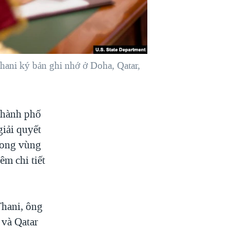
hani ký bản ghi nhớ ở Doha, Qatar,
thành phố
giải quyết
rong vùng
m chi tiết
hani, ông
 và Qatar