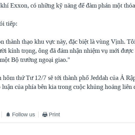
 khí Exxon, có những kỹ năng để đàm phán một thỏa
i tiếp:
on thành thạo khu vực này, đặc biệt là vùng Vịnh. Tô
ời kính trọng, ông đã đảm nhận nhiệm vụ mới được 
một Bộ trưởng ngoại giao."
n hôm thứ Tư 12/7 sẽ tới thành phố Jeddah của Ả Rậ
p luận của phía bên kia trong cuộc khủng hoảng liên 
Follow us
Print