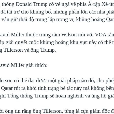
thống Donald Trump có vẻ ngả về phía Ả-rập Xê-út,
à đã tài trợ cho khủng bố, nhưng phần lớn các nhà phâ
 vẫn giữ thái độ trung lập trong vụ khủng hoảng Qat
vid Miller thuộc trung tâm Wilson nói với VOA rằ
úp giải quyết cuộc khủng hoảng khu vực này có thể n
g Tillerson và ông Trump.
vid Miller giải thích:
lerson có thể đạt được một giải pháp nào đó, cho ph
Qatar rút ra khỏi tình trạng bế tắc này mà không bên
 nghĩ Tổng thống Trump sẽ hoan nghênh và ủng hộ giả
i ông tin rằng ông Tillerson, từng là cựu giám đốc 