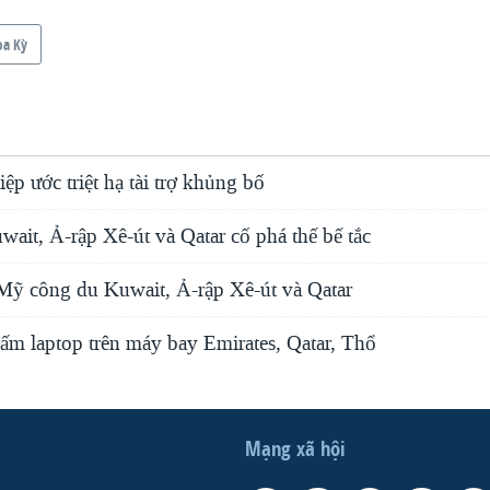
oa Kỳ
ệp ước triệt hạ tài trợ khủng bố
uwait, Ả-rập Xê-út và Qatar cố phá thế bế tắc
Mỹ công du Kuwait, Ả-rập Xê-út và Qatar
ấm laptop trên máy bay Emirates, Qatar, Thổ
Mạng xã hội