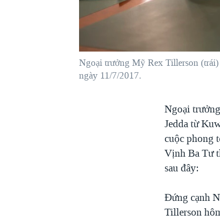
VIỆT NAM
NGƯ DÂN VIỆT VÀ LÀN SÓNG
TRỘM HẢI SÂM
BÊN KIA QUỐC LỘ: TIẾNG VỌNG
Ngoại trưởng Mỹ Rex Tillerson (trá
TỪ NÔNG THÔN MỸ
ngày 11/7/2017.
QUAN HỆ VIỆT MỸ
Ngoại trưởng
Jedda từ Kuwa
cuộc phong t
Vịnh Ba Tư t
sau đây:
Đứng cạnh N
Tillerson hô