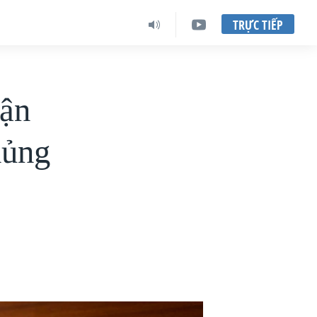
TRỰC TIẾP
uận
hủng