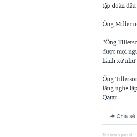
tập đoàn dầu
Ông Miller nó
"Ông Tillers
được mọi ngư
hành xử như 
Ông Tillerso
lắng nghe lậ
Qatar.
Chia sẻ
This item is part of