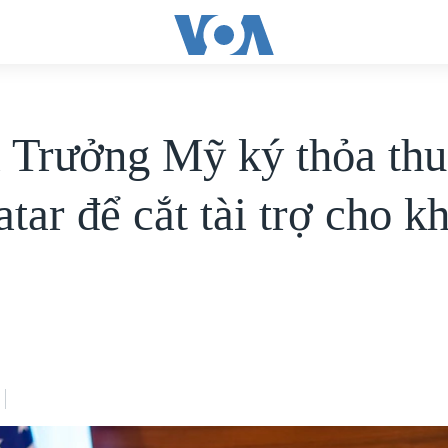
 Trưởng Mỹ ký thỏa th
tar để cắt tài trợ cho k