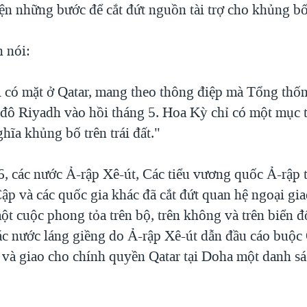
ện những bước để cắt đứt nguồn tài trợ cho khủng bố
n nói:
 có mặt ở Qatar, mang theo thông điệp mà Tổng thố
 đô Riyadh vào hồi tháng 5. Hoa Kỳ chỉ có một mục t
hĩa khủng bố trên trái đất."
6, các nước Ả-rập Xê-út, Các tiểu vương quốc Ả-rập 
ập và các quốc gia khác đã cắt đứt quan hệ ngoại gia
một cuộc phong tỏa trên bộ, trên không và trên biển đ
c nước láng giềng do Ả-rập Xê-út dẫn đầu cáo buộc 
 và giao cho chính quyền Qatar tại Doha một danh sá