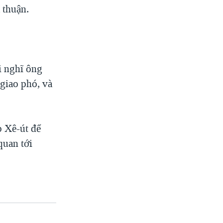
 thuận.
i nghĩ ông
giao phó, và
p Xê-út để
quan tới