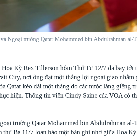
i) và Ngoại trưởng Qatar Mohammed bin Abdulrahman al-T
 Hoa Kỳ Rex Tillerson hôm Thứ Tư 12/7 đã bay tới 
it City, nơi ông đạt một thắng lợi ngoại giao nhằm 
ỏa Qatar kéo dài một tháng do các nước láng giềng t
hực hiện. Thông tín viên Cindy Saine của VOA có thê
goại trưởng Qatar Mohammed bin Abdulrahman al-T
m thứ Ba 11/7 loan báo một bản ghi nhớ giữa Hoa Kỳ