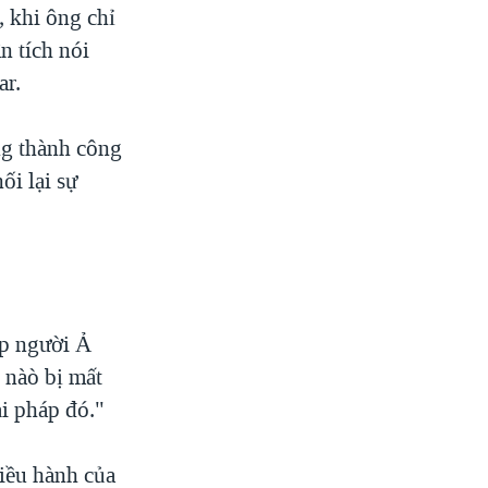
 khi ông chỉ
n tích nói
ar.
ng thành công
ối lại sự
ép người Ả
 nàò bị mất
i pháp đó."
điều hành của