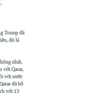
.
ng Trump đã
iêu, đó là
thống nhất,
o với Qatar,
ối với nước
Qatar đã hỗ
ch với 13