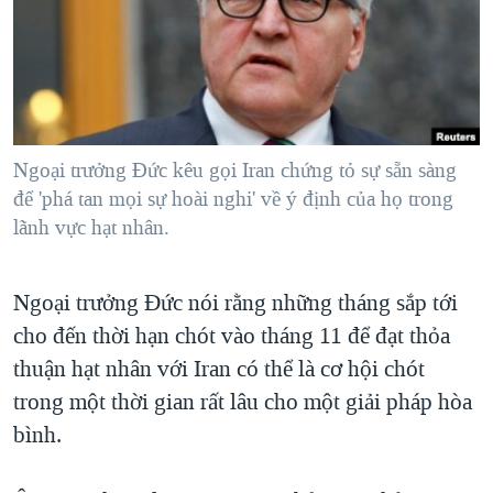
TẠI
VIDEO
"Tìm"
NGƯỜI VIỆT HẢI NGOẠI
HÀNH TRÌNH BẦU CỬ 2024
NGHE
ĐỜI SỐNG
MỘT NĂM CHIẾN TRANH TẠI DẢI GAZA
KINH TẾ
MẠNG XÃ HỘI
GIẢI MÃ VÀNH ĐAI & CON ĐƯỜNG
KHOA HỌC
NGÀY TỊ NẠN THẾ GIỚI
Ngoại trưởng Đức kêu gọi Iran chứng tỏ sự sẵn sàng
SỨC KHOẺ
để 'phá tan mọi sự hoài nghi' về ý định của họ trong
TRỊNH VĨNH BÌNH - NGƯỜI HẠ 'BÊN THẮNG CUỘC'
Ngôn ngữ khác
VĂN HOÁ
lãnh vực hạt nhân.
GROUND ZERO – XƯA VÀ NAY
THỂ THAO
CHI PHÍ CHIẾN TRANH AFGHANISTAN
Ngoại trưởng Đức nói rằng những tháng sắp tới
GIÁO DỤC
CÁC GIÁ TRỊ CỘNG HÒA Ở VIỆT NAM
cho đến thời hạn chót vào tháng 11 để đạt thỏa
THƯỢNG ĐỈNH TRUMP-KIM TẠI VIỆT NAM
thuận hạt nhân với Iran có thể là cơ hội chót
trong một thời gian rất lâu cho một giải pháp hòa
TRỊNH VĨNH BÌNH VS. CHÍNH PHỦ VIỆT NAM
bình.
NGƯ DÂN VIỆT VÀ LÀN SÓNG TRỘM HẢI SÂM
BÊN KIA QUỐC LỘ: TIẾNG VỌNG TỪ NÔNG THÔN MỸ