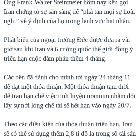
Ông Frank-Walter Steinmeier hôm nay kêu gọi
QUAN HỆ VIỆT MỸ
Iran chứng tỏ sự sẵn sàng để “phá tan mọi sự hoài
nghi” về ý định của họ trong lãnh vực hạt nhân.
Phát biểu của ngoại trưởng Đức được đưa ra vài
giờ sau khi Iran và 6 cường quốc thế giới đồng ý
triển hạn cuộc đàm phán thêm 4 tháng.
Các bên đã dành cho mình tới ngày 24 tháng 11
để đạt một thỏa thuận. Một thỏa thuận tạm thời
để Iran hạn chế việc tinh luyện uranium nhằm đổi
lấy sự nới lỏng chế tài sẽ hết hạn vào ngày 20/7.
Theo các điều kiện của thỏa thuận triển hạn, Iran
sẽ có thể sử dụng thêm 2,8 tỉ đô la trong số tài sản