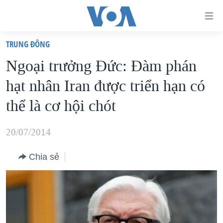
Đường
dẫn
TRUNG ÐÔNG
truy
TRANG CHỦ
Ngoại trưởng Đức: Đàm phán
cập
VIỆT NAM
hạt nhân Iran được triển hạn có
Tới
HOA KỲ
nội
thể là cơ hội chót
BIỂN ĐÔNG
dung
THẾ GIỚI
chính
20/07/2014
BLOG
Tới
Chia sẻ
điều
DIỄN ĐÀN
hướng
MỤC
chính
CHUYÊN ĐỀ
TỰ DO BÁO CHÍ
Đi
HỌC TIẾNG ANH
VẠCH TRẦN TIN GIẢ
CHIẾN TRANH THƯƠNG MẠI CỦA MỸ: QUÁ KHỨ VÀ HIỆN
tới