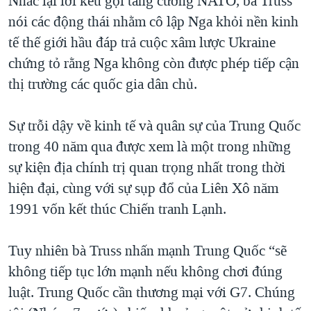
Nhắc lại lời kêu gọi tăng cường NATO, bà Truss
QUAN HỆ VIỆT MỸ
nói các động thái nhằm cô lập Nga khỏi nền kinh
tế thế giới hầu đáp trả cuộc xâm lược Ukraine
chứng tỏ rằng Nga không còn được phép tiếp cận
thị trường các quốc gia dân chủ.
Sự trỗi dậy về kinh tế và quân sự của Trung Quốc
trong 40 năm qua được xem là một trong những
sự kiện địa chính trị quan trọng nhất trong thời
hiện đại, cùng với sự sụp đổ của Liên Xô năm
1991 vốn kết thúc Chiến tranh Lạnh.
Tuy nhiên bà Truss nhấn mạnh Trung Quốc “sẽ
không tiếp tục lớn mạnh nếu không chơi đúng
luật. Trung Quốc cần thương mại với G7. Chúng