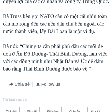
quyền lợi của các cá nhân và công ty Trung Quốc.
Bà Truss kêu gọi NATO cần có một cái nhìn toàn
cầu mở rộng đến các nền dân chủ bên ngoài các
nước thành viên, lấy Đài Loan là một ví dụ.
Bà nói: “Chúng ta cần phải phủ đầu các mối đe
dọa ở Ấn Độ Dương- Thái Bình Dương, làm việc
với các đồng minh như Nhật Bản và Úc để đảm
bảo rằng Thái Bình Dương được bảo vệ.”
Chia sẻ
Follow us
This item is part of
Thế giới
Kinh tế
Ðời sống
Châu Âu
Hoa Kỳ