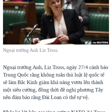
TẠI
VIDEO
"Tìm"
NGƯỜI VIỆT HẢI NGOẠI
HÀNH TRÌNH BẦU CỬ 2024
NGHE
ĐỜI SỐNG
MỘT NĂM CHIẾN TRANH TẠI DẢI GAZA
KINH TẾ
MẠNG XÃ HỘI
GIẢI MÃ VÀNH ĐAI & CON ĐƯỜNG
KHOA HỌC
NGÀY TỊ NẠN THẾ GIỚI
SỨC KHOẺ
TRỊNH VĨNH BÌNH - NGƯỜI HẠ 'BÊN THẮNG CUỘC'
Ngoại trưởng Anh Liz Truss.
Ngôn ngữ khác
VĂN HOÁ
GROUND ZERO – XƯA VÀ NAY
THỂ THAO
CHI PHÍ CHIẾN TRANH AFGHANISTAN
Ngoại trưởng Anh, Liz Truss, ngày 27/4 cảnh báo
GIÁO DỤC
CÁC GIÁ TRỊ CỘNG HÒA Ở VIỆT NAM
Trung Quốc rằng không tuân thủ luật lệ quốc tế
sẽ làm Bắc Kinh giảm khả năng vươn lên thành
THƯỢNG ĐỈNH TRUMP-KIM TẠI VIỆT NAM
một siêu cường, đồng thời đề nghị phương Tây
TRỊNH VĨNH BÌNH VS. CHÍNH PHỦ VIỆT NAM
nên đảm bảo rằng Đài Loan có thể tự vệ.
NGƯ DÂN VIỆT VÀ LÀN SÓNG TRỘM HẢI SÂM
BÊN KIA QUỐC LỘ: TIẾNG VỌNG TỪ NÔNG THÔN MỸ